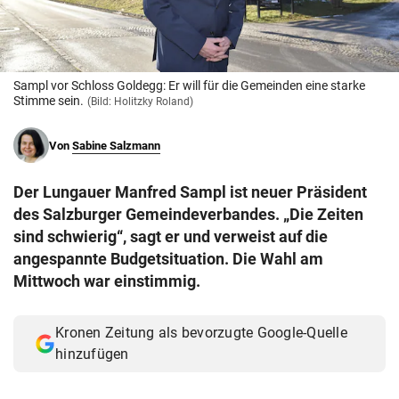
© Krone Multimedia GmbH & Co KG 2026
Muthgasse 2, 1190 Wien
Sampl vor Schloss Goldegg: Er will für die Gemeinden eine starke
Stimme sein.
(Bild: Holitzky Roland)
Von
Sabine Salzmann
Der Lungauer Manfred Sampl ist neuer Präsident
des Salzburger Gemeindeverbandes. „Die Zeiten
sind schwierig“, sagt er und verweist auf die
angespannte Budgetsituation. Die Wahl am
Mittwoch war einstimmig.
Kronen Zeitung als bevorzugte Google-Quelle
hinzufügen