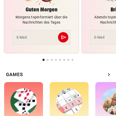
Guten Morgen
Br
Morgens topinformiert über die
Abends topin
Nachrichten des Tages
Nachrich
send
E-Mail
E-Mail
Abschicken
chevron_right
GAMES