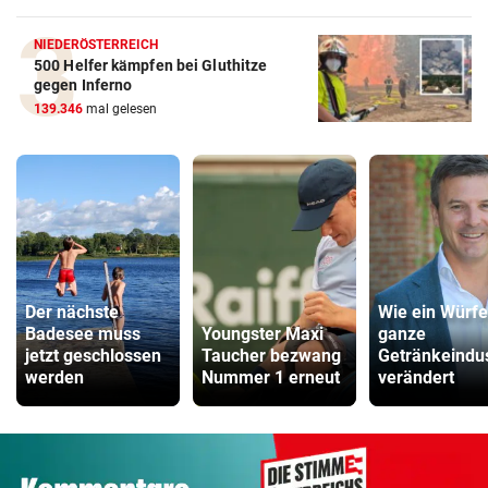
NIEDERÖSTERREICH
500 Helfer kämpfen bei Gluthitze
gegen Inferno
139.346
mal gelesen
Der nächste
Wie ein Würfe
Badesee muss
Youngster Maxi
ganze
jetzt geschlossen
Taucher bezwang
Getränkeindus
werden
Nummer 1 erneut
verändert