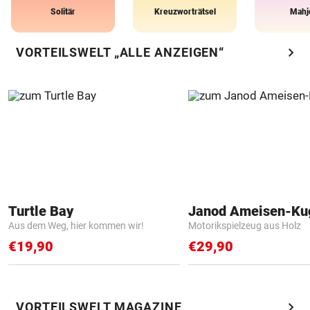
Solitär
Kreuzworträtsel
Mahj
chevron_right
VORTEILSWELT „ALLE ANZEIGEN“
Turtle Bay
Janod Ameisen-Ku
Aus dem Weg, hier kommen wir!
Motorikspielzeug aus Holz
€19,90
€29,90
chevron_right
VORTEILSWELT MAGAZINE