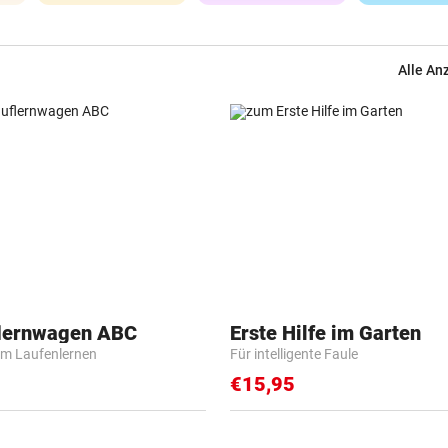
Alle An
flernwagen ABC
Erste Hilfe im Garten
m Laufenlernen
Für intelligente Faule
€15,95