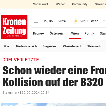
Vorteilswelt
ePaper
Community
Gewinns
close
Schließen
menu
Menü aufklappen
Do., 06.08.2026
28°C
Wien
Abonnieren
(ausgewählt)
Krone+
Österreich
Wien
Politik
Star
account_circle
arrow_right
Anmelden
(a
Wien
Niederösterreich
Burgenland
Oberösterreich
Steiermark
pin_drop
arrow_right
Bundesland auswäh
Wien
DREI VERLETZTE
bookmark
Merkliste
Schon wieder eine Fro
Kollision auf der B320
Suchbegriff
search
eingeben
Steiermark
20.09.2024 20:34