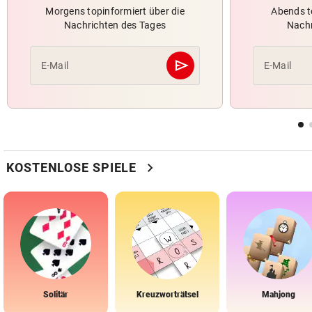
Morgens topinformiert über die
Abends t
Nachrichten des Tages
Nachr
send
E-Mail
E-Mail
Abschicken
chevron_right
KOSTENLOSE SPIELE
Solitär
Kreuzworträtsel
Mahjong