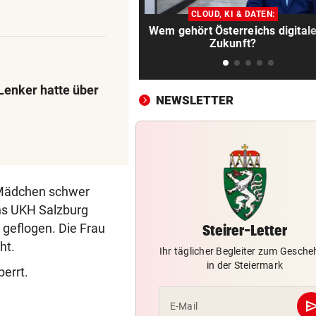
Ex-Salzburg-Coach überni
CLOUD, KI & DATEN:
Premier-League-Klub
Wem gehört Österreichs digital
Zukunft?
CHAMPIONS-LEAGUE-QUALI
vor 
Darum spielte Sturm Graz o
Brustsponsor
 Lenker hatte über
NEWSLETTER
„KRONE“-INTERVIEW
vor 
Sabrina Setlur: „Mein Weg w
hart, aber ehrlich“
CHAMPIONS-LEAGUE-QUALI
vor 
Mädchen schwer
Tor-Spektakel! St. Pölten be
ns UKH Salzburg
Young Boys Bern
geflogen. Die Frau
Steirer-Letter
WILDE FAHRT DURCH WIEN
vor 
ht.
Ihr täglicher Begleiter zum Gesch
Mann floh nach Unfall einfac
in der Steiermark
errt.
Mit Schuss gestoppt
se
E-Mail
MIT FORSCHER UNTERWEGS
vor 