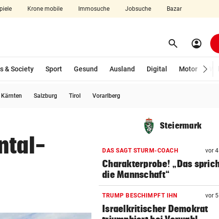
piele
Krone mobile
Immosuche
Jobsuche
Bazar
search
account_circle
Menü aufklappen
Suchen
s & Society
Sport
Gesund
Ausland
Digital
Motor
Wir
usgewählt)
Kärnten
Salzburg
Tirol
Vorarlberg
len
Steiermark
ntal-
DAS SAGT STURM-COACH
vor 
Charakterprobe! „Das sprich
die Mannschaft“
TRUMP BESCHIMPFT IHN
vor 
Israelkritischer Demokrat