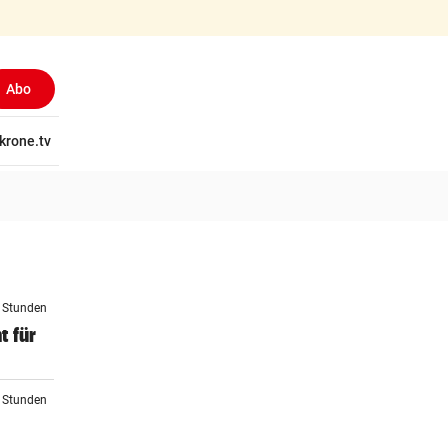
Abo
tschaft
krone.tv
Wissen
Gericht
Kolumnen
Freizeit
Reise
Ti
4 Stunden
t für
5 Stunden