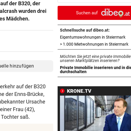
auf der B320, der
Tormann gefunden
talcrash wurden drei
Suchen auf
AM WEG ZUR WILDSPITZE
vor 
iges Mädchen.
Bergsteiger stürzte 20 Meter
Gletscherspalte ab
Schnellsuche auf dibeo.at:
in 
Eigentumswohnungen in Steiermark
CLOUD, KI & DATEN:
vor 
i
> 1.000 Mietwohnungen in Steiermark
Wem gehört Österreichs digi
Möchten Sie jetzt eine private Immobilie
Zukunft?
unseren Marktplätzen inserieren?
uelle hinzufügen
Private Immobilie inserieren und in di
FÖHRENWALD IN FLAMMEN
vor 
in neuem Tab öffnen
durchschalten
500 Helfer kämpfen bei Gluth
gegen Inferno
erkehr auf der B320
KRONE.TV
he der Enns-Brücke,
BEI RONALDINHO-BESUCH
vor 
unbekannter Ursache
Nächster Brasilien-Star ko
einer Frau (42),
den Wörthersee
 Tochter saß.
DANK MEGA-ABLÖSE
vor 