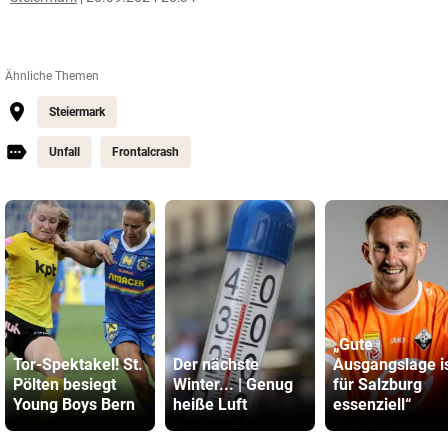
Ähnliche Themen
Steiermark
Unfall
Frontalcrash
„Gute
Tor-Spektakel! St.
Der nächste
Ausgangslage i
Pölten besiegt
Winter... | Genug
für Salzburg
Young Boys Bern
heiße Luft
essenziell“