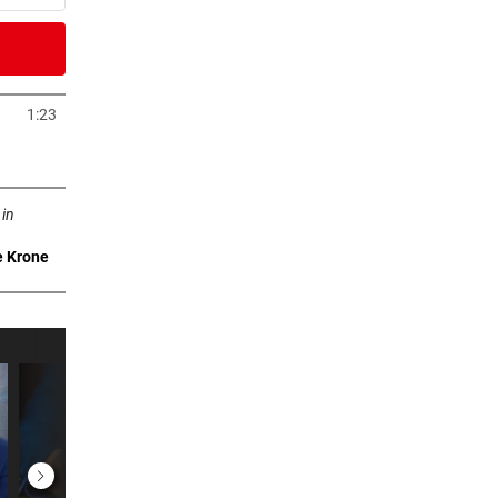
6 Stunden
 in
1:23
neuem Tab öffnen
6 Stunden
n neuem Tab öffnen
tale
 in
e Krone
6 Stunden
itze
6 Stunden
mmt an
6 Stunden