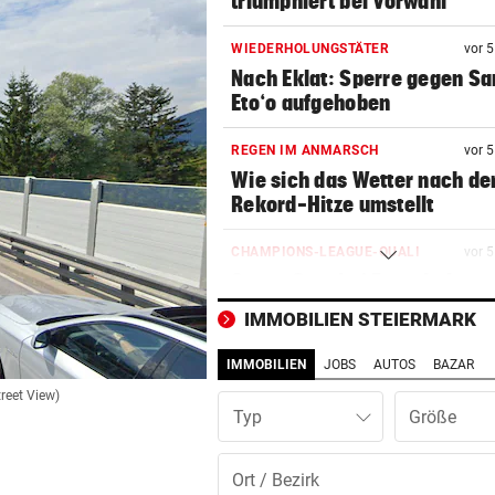
triumphiert bei Vorwahl
WIEDERHOLUNGSTÄTER
vor 
Nach Eklat: Sperre gegen S
Eto‘o aufgehoben
REGEN IM ANMARSCH
vor 
Wie sich das Wetter nach de
Rekord-Hitze umstellt
CHAMPIONS-LEAGUE-QUALI
vor 
Sturm Graz bei Fenerbahce
Istanbul ohne Chance
IMMOBILIEN STEIERMARK
MIT BOJE GEFUNDEN
vor 
IMMOBILIEN
JOBS
AUTOS
BAZAR
Pensionistin starb beim
treet View)
Schwimmen im Wallersee
Typ
FRÜCHTL „NEUER ZWEIER“
vor 
Red Bull Salzburg hat neuen