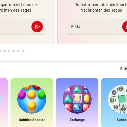
opinformiert über die
Topinformiert über die Sport
ichten des Tages
Nachrichten des Tages
send
s
E-Mail
Abschicken
Alle
Bubbles Shooter
Exchange
Sudok