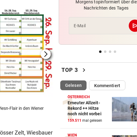
Morgens topinformiert über die
Steirer (68) hatte zehn Kilo
Nachrichten des Tages
Kokain im Koffer
se
E-Mail
EU-MANDATAR ZU CEUTA:
vor 
„Etwas wie 2015 wird Europa
mehr passieren!“
WETTER IN ÖSTERREICH
vor 
Hier kann es heute Nacht
chevron_right
TOP 3
ordentlich gewittern
RED BULL SALZBURG/WAC
vor 
(ausgewählt)
Gelesen
Kommentiert
Verhounig mit Klausel, Verhä
ÖSTERREICH
am Prüfstand
Erneuter Allzeit-
esn-Flair in den Wiener
Rekord ++ Hitze
(Bild: Kaiser Wiesn, PW Veranstaltungs GmbH)
VARIABLE OFFENSIVE
vor 
noch nicht vorbei
Rapids System? „Lassen de
159.511
mal gelesen
Jungs alle Freiheiten!“
össer Zelt, Wiesbauer
WIEN