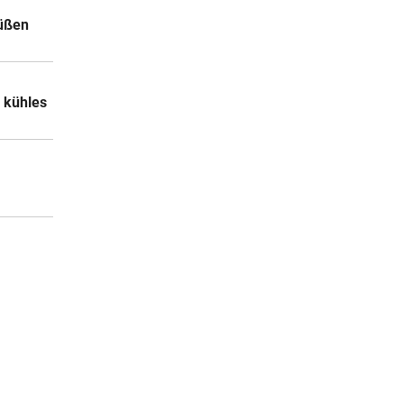
süßen
 kühles