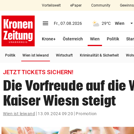
Vorteilswelt
ePaper
Community
Gewinns
close
Schließen
menu
Menü aufklappen
Fr., 07.08.2026
29°C
Wien
Abonnieren
(ausgewählt)
Krone+
Österreich
Wien
Politik
Star
account_circle
arrow_right
Anmelden
(ausgewählt)
Politik
Wien ist leiwand
Wirtschaft
Kriminalität & Sicherheit
Wohn
pin_drop
arrow_right
Bundesland auswäh
Wien
JETZT TICKETS SICHERN!
bookmark
Die Vorfreude auf die
Merkliste
Kaiser Wiesn steigt
Suchbegriff
search
eingeben
Wien ist leiwand
13.09.2024 09:20
Promotion