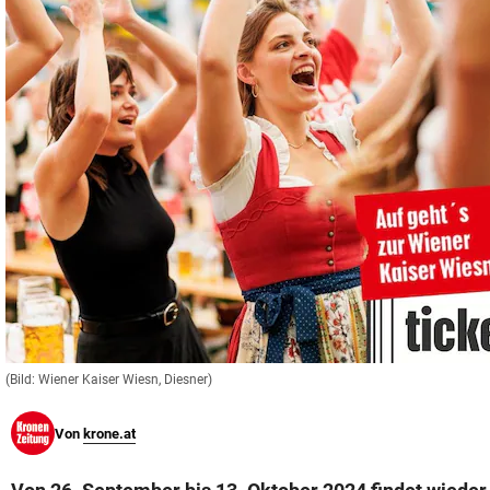
© Krone Multimedia GmbH & Co KG 2026
Muthgasse 2, 1190 Wien
(Bild: Wiener Kaiser Wiesn, Diesner)
Von
krone.at