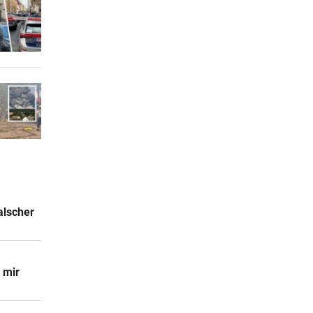
2 Stunden
2 Stunden
2 Stunden
rt am
alscher
t mir