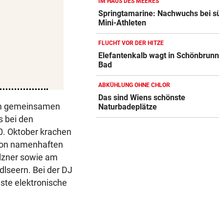
IM HAUS DES MEERES
Springtamarine: Nachwuchs bei 
Mini-Athleten
FLUCHT VOR DER HITZE
Elefantenkalb wagt in Schönbrunn
Bad
ABKÜHLUNG OHNE CHLOR
Das sind Wiens schönste
zum gemeinsamen
Naturbadeplätze
s bei den
0. Oktober krachen
e von namenhaften
olzner sowie am
dlseern. Bei der DJ
ste elektronische