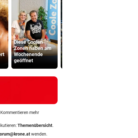
Diese Coolen
Zonen haben am
„Black Hawk“-
Sager wirkt
rt
Wochenende
Übung rund um
Mütter-Auf
geöffnet
Klagenfurt geplant
gegen Kanz
ein Kommentieren mehr
skutieren:
Themenübersicht
.
forum@krone.at
wenden.