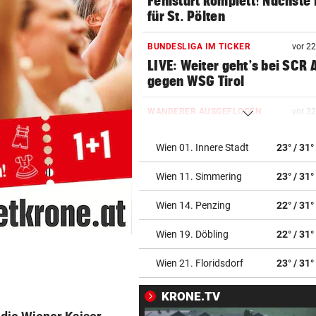
Fehlstart komplett! Nächste 
für St. Pölten
BUNDESLIGA IM TICKER
vor 2
LIVE: Weiter geht’s bei SCR 
gegen WSG Tirol
WANDERER AUSGEFLOGEN
vor 3
Wieder Muren nach Unwette
Dramatik im Valser Tal
Wien 01. Innere Stadt
23° / 31°
Wien 11. Simmering
23° / 31°
IN GREENSBORO
vor 3
Straka verpasst bei PGA-Tur
Wien 14. Penzing
22° / 31°
den Cut vorzeitig
Wien 19. Döbling
22° / 31°
SCHRIEB WM-GESCHICHTE
vor ein
Bayern kassiert Millionen – 
Wien 21. Floridsdorf
23° / 31°
Transfer-Clou
KRONE.TV
AUFREGUNG IM NETZ
vor ein