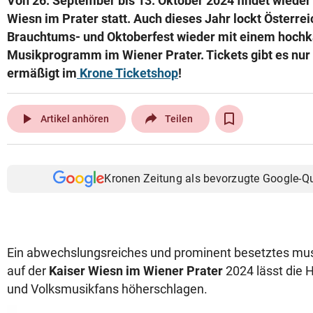
Von 26. September bis 13. Oktober 2024 findet wieder
Wiesn im Prater statt. Auch dieses Jahr lockt Österre
Brauchtums- und Oktoberfest wieder mit einem hochk
Musikprogramm im Wiener Prater. Tickets gibt es nur 
ermäßigt im
Krone Ticketshop
!
play_arrow
Artikel anhören
Teilen
Kronen Zeitung als bevorzugte Google-Q
Ein abwechslungsreiches und prominent besetztes mu
auf der
Kaiser Wiesn im Wiener Prater
2024 lässt die 
und Volksmusikfans höherschlagen.