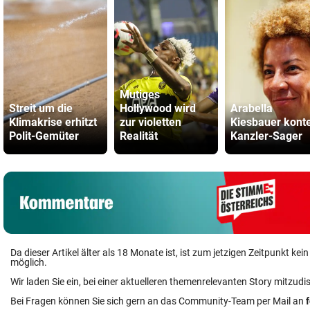
Mutiges
Streit um die
Hollywood wird
Arabella
Klimakrise erhitzt
zur violetten
Kiesbauer konte
Polit-Gemüter
Realität
Kanzler-Sager
Da dieser Artikel älter als 18 Monate ist, ist zum jetzigen Zeitpunkt k
möglich.
Wir laden Sie ein, bei einer aktuelleren themenrelevanten Story mitzudi
Bei Fragen können Sie sich gern an das Community-Team per Mail an