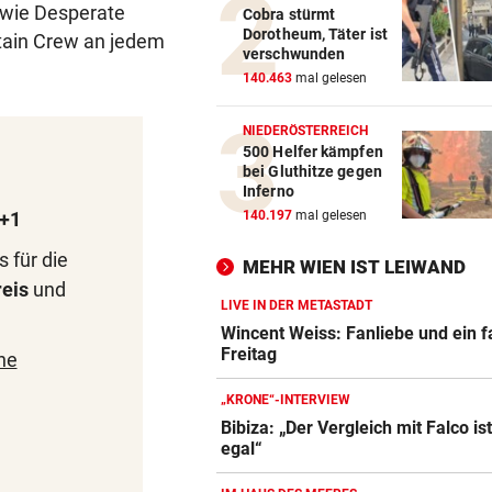
 wie Desperate
SZENE SETZT SICH FEST
vor 
Cobra stürmt
Dorotheum, Täter ist
Drogenhandel explodiert im
ntain Crew an jedem
verschwunden
Wiener Bezirk Mariahilf
140.463
mal gelesen
KEIN ANTI-IRAN-PAKT
vor 
NIEDERÖSTERREICH
Diese drei Länder schlossen
500 Helfer kämpfen
Militär-Bündnis
bei Gluthitze gegen
Inferno
TOUR DE FRANCE – DAMEN
vor 
1+1
140.197
mal gelesen
Polin Niewiadoma triumphie
s für die
Mont Ventoux
MEHR WIEN IST LEIWAND
eis
und
LIVE IN DER METASTADT
Wincent Weiss: Fanliebe und ein f
Freitag
ne
„KRONE“-INTERVIEW
Bibiza: „Der Vergleich mit Falco is
egal“