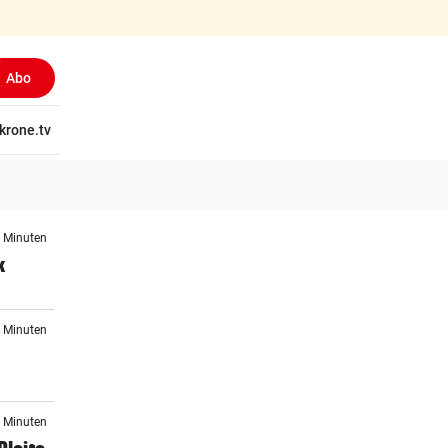
Abo
tschaft
krone.tv
Wissen
Gericht
Kolumnen
Freizeit
Reise
Ti
0 Minuten
k
6 Minuten
8 Minuten