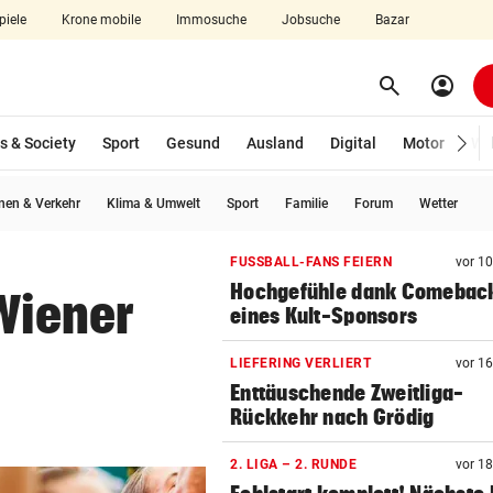
piele
Krone mobile
Immosuche
Jobsuche
Bazar
search
account_circle
Menü aufklappen
Suchen
s & Society
Sport
Gesund
Ausland
Digital
Motor
Wir
en & Verkehr
Klima & Umwelt
Sport
Familie
Forum
Wetter
len
FUSSBALL-FANS FEIERN
vor 1
Hochgefühle dank Comebac
 Wiener
eines Kult-Sponsors
LIEFERING VERLIERT
vor 1
Enttäuschende Zweitliga-
Rückkehr nach Grödig
2. LIGA – 2. RUNDE
vor 1