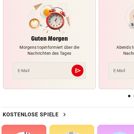
Guten Morgen
Morgens topinformiert über die
Abends t
Nachrichten des Tages
Nachr
send
E-Mail
E-Mail
Abschicken
chevron_right
KOSTENLOSE SPIELE