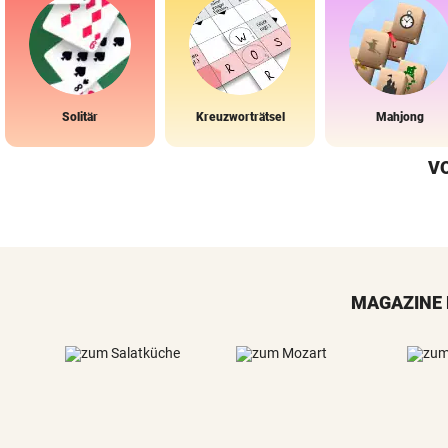
Solitär
Kreuzworträtsel
Mahjong
V
MAGAZINE 