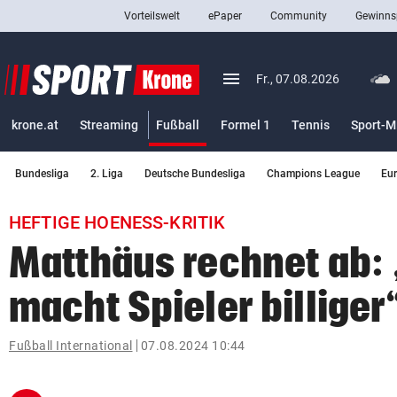
Vorteilswelt
ePaper
Community
Gewinns
close
Schließen
menu
Menü aufklappen
Fr., 07.08.2026
Abonnieren
(ausgewählt)
krone.at
Streaming
Fußball
Formel 1
Tennis
Sport-M
account_circle
arrow_right
Anmelden
Bundesliga
2. Liga
Deutsche Bundesliga
Champions League
Eu
pin_drop
arrow_right
Bundesland auswäh
Wien
HEFTIGE HOENESS-KRITIK
bookmark
Merkliste
Matthäus rechnet ab: 
macht Spieler billiger
Suchbegriff
search
eingeben
Fußball International
07.08.2024 10:44