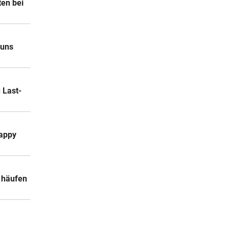
en bei
 uns
 Last-
happy
a häufen