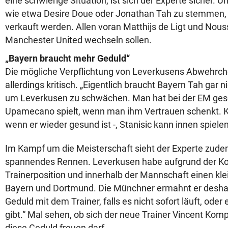
eine schwierige Situation, ist sich der Experte sicher.
wie etwa Desire Doue oder Jonathan Tah zu stemmen, s
verkauft werden. Allen voran Matthijs de Ligt und Nous
Manchester United wechseln sollen.
„Bayern braucht mehr Geduld“
Die mögliche Verpflichtung von Leverkusens Abwehrch
allerdings kritisch. „Eigentlich braucht Bayern Tah gar 
um Leverkusen zu schwächen. Man hat bei der EM gese
Upamecano spielt, wenn man ihm Vertrauen schenkt. Kim 
wenn er wieder gesund ist -, Stanisic kann innen spielen
Im Kampf um die Meisterschaft sieht der Experte zude
spannendes Rennen. Leverkusen habe aufgrund der Ko
Trainerposition und innerhalb der Mannschaft einen kle
Bayern und Dortmund. Die Münchner ermahnt er deshal
Geduld mit dem Trainer, falls es nicht sofort läuft, od
gibt.“ Mal sehen, ob sich der neue Trainer Vincent Kom
diese Geduld freuen darf.