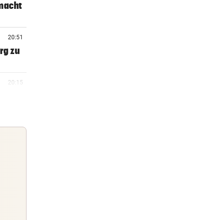
 macht
20:51
rg zu
20:15
20:06
 Arena
19:47
m ++
Guten Morgen
Morgens topinformiert über die
19:46