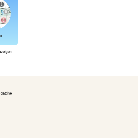
u
Snake
nzeigen
agazine