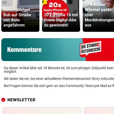
ÖFB-Kicker
Siebenjähriger
Wimmer packt
Bub auf Straße
20 x iPhone 16 mit
über
von Auto
Krone Digital-Abo
Morddrohunge
angefahren
zu gewinnen!
aus
Da dieser Artikel älter als 18 Monate ist, ist zum jetzigen Zeitpunkt k
möglich.
Wir laden Sie ein, bei einer aktuelleren themenrelevanten Story mitzudi
Bei Fragen können Sie sich gern an das Community-Team per Mail an
NEWSLETTER