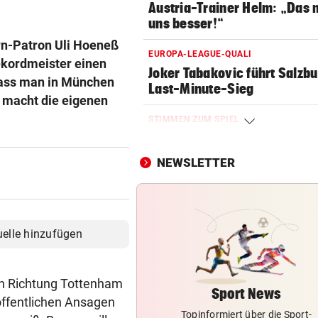
Austria-Trainer Helm: „Das
uns besser!“
rn-Patron Uli Hoeneß
EUROPA-LEAGUE-QUALI
Rekordmeister einen
Joker Tabakovic führt Salzbu
dass man in München
Last-Minute-Sieg
i macht die eigenen
STIMMEN ZUM SPIEL
Sportboss Katzer: „Fahren
superhappy nach Hause“
NEWSLETTER
ORKAN, KEIN STROM & CO
Skurrilitäten in der Red Bull
häufen sich
uelle hinzufügen
WASSERSPRINGEN
Knoll bei EM Achter vom Tur
en Richtung Tottenham
Lotfi auf Rang 12!
Sport News
öffentlichen Ansagen
Topinformiert über die Sport-
SCHON NÄCHSTE SAISON