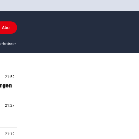
Abo
y
gebnisse
US-Sport
21:52
orgen
21:27
21:12