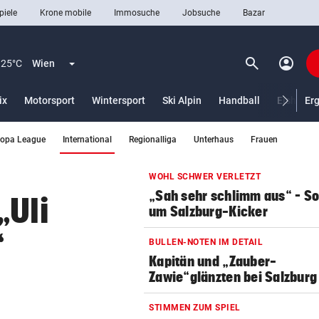
piele
Krone mobile
Immosuche
Jobsuche
Bazar
search
account_circle
Menü aufklappen
Suchen
25°C
Wien
ix
Motorsport
Wintersport
Ski Alpin
Handball
Eishocke
Er
(ausgewählt)
ropa League
International
Regionalliga
Unterhaus
Frauen
len
WOHL SCHWER VERLETZT
„Sah sehr schlimm aus“ – S
„Uli
um Salzburg-Kicker
“
BULLEN-NOTEN IM DETAIL
Kapitän und „Zauber-
Zawie“glänzten bei Salzburg
STIMMEN ZUM SPIEL