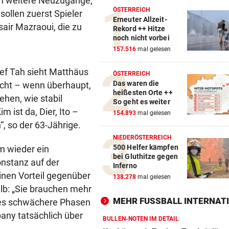
 Um weitere Neuzugänge,
ÖSTERREICH
ollen zuerst Spieler
Erneuter Allzeit-
sair Mazraoui, die zu
Rekord ++ Hitze
noch nicht vorbei
157.516
mal gelesen
ef Tah sieht Matthäus
ÖSTERREICH
Das waren die
nicht – wenn überhaupt,
heißesten Orte ++
hen, wie stabil
So geht es weiter
ist da, Dier, Ito –
154.893
mal gelesen
“, so der 63-Jährige.
NIEDERÖSTERREICH
500 Helfer kämpfen
m wieder ein
bei Gluthitze gegen
nstanz auf der
Inferno
inen Vorteil gegenüber
138.278
mal gelesen
b: „Sie brauchen mehr
MEHR FUSSBALL INTERNATI
er es schwächere Phasen
pany tatsächlich über
BULLEN-NOTEN IM DETAIL