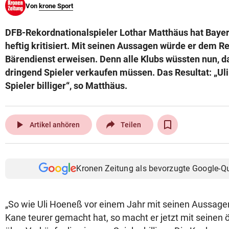
Von
krone Sport
© Krone Multimedia GmbH & Co KG 2026
Muthgasse 2, 1190 Wien
DFB-Rekordnationalspieler Lothar Matthäus hat Baye
heftig kritisiert. Mit seinen Aussagen würde er dem 
Bärendienst erweisen. Denn alle Klubs wüssten nun, 
dringend Spieler verkaufen müssen. Das Resultat: „Ul
Spieler billiger“, so Matthäus.
play_arrow
Artikel anhören
Teilen
Kronen Zeitung als bevorzugte Google-Q
„So wie Uli Hoeneß vor einem Jahr mit seinen Aussag
Kane teurer gemacht hat, so macht er jetzt mit seinen 