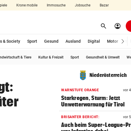
piele
Krone mobile
Immosuche
Jobsuche
Bazar
search
account_circle
Menü aufklappen
Suchen
s & Society
Sport
Gesund
Ausland
Digital
Motor
Wir
ndwirtschaft & Tiere
Kultur & Freizeit
Sport
Gesundheit & Umwelt
We
len
Niederösterreich
gt:
WARNSTUFE ORANGE
vor 
äter
Starkregen, Sturm: Jetzt
Unwetterwarnung für Tirol
BRISANTER BERICHT:
vor 
Auch beim Super-League-Pr