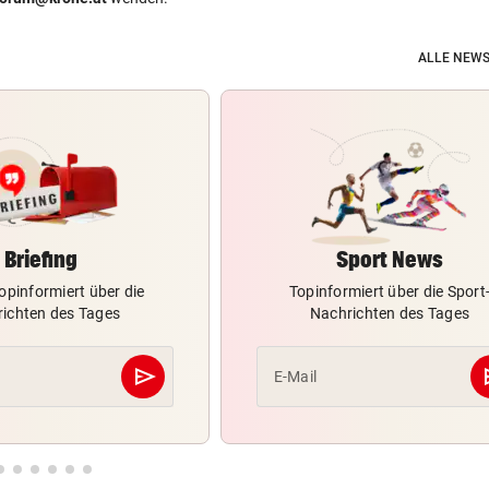
ALLE NEWS
Briefing
Sport News
opinformiert über die
Topinformiert über die Sport
ichten des Tages
Nachrichten des Tages
send
s
E-Mail
Abschicken