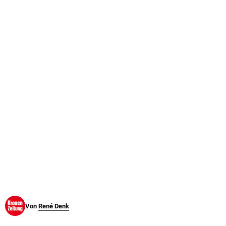
© Krone Multimedia GmbH & Co KG 2026
Muthgasse 2, 1190 Wien
Von
René Denk