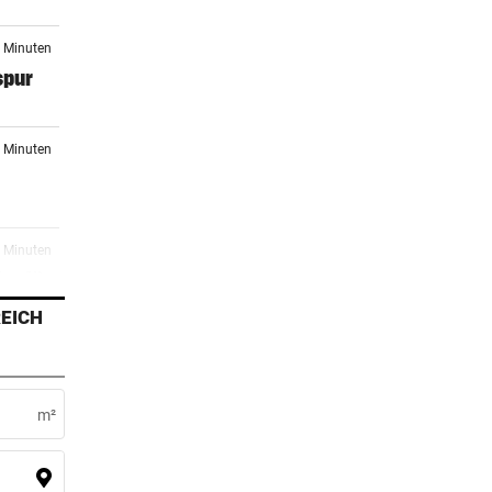
0 Minuten
spur
4 Minuten
5 Minuten
o. für
EICH
1 Minuten
m²
3 Minuten
r