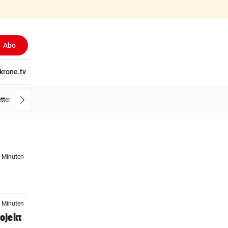
Abo
tschaft
krone.tv
Wissen
Gericht
Kolumnen
Freizeit
Reise
Ti
tter
Feuerwehr
4 Minuten
5 Minuten
ojekt