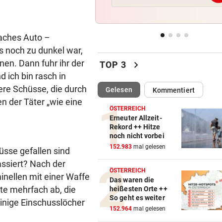
Doch noch überraschende 
um Kult-Wirtshaus?
laches Auto –
FOLGE VON DONNERSTAG
vor ein
s noch zu dunkel war,
Sesseltag: Gemeinsam sitze
chevron_right
nen. Dann fuhr ihr der
gemeinsam schwitzen
TOP 3
d ich bin rasch in
BERGTOUR IN AFRIKA
vor ein
ere Schüsse, die durch
(ausgewählt)
Gelesen
Kommentiert
Leonies großer Gipfelsieg für
en der Täter „wie eine
Menschlichkeit
ÖSTERREICH
Erneuter Allzeit-
Rekord ++ Hitze
WARUM MAN MITMACHT
vor ein
noch nicht vorbei
Gähnen ist ansteckend – und
152.983
mal gelesen
üsse gefallen sind
ganz ohne Viren!
assiert? Nach der
ÖSTERREICH
nellen mit einer Waffe
Das waren die
te mehrfach ab, die
heißesten Orte ++
So geht es weiter
einige Einschusslöcher
152.964
mal gelesen