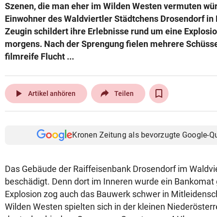
Szenen, die man eher im Wilden Westen vermuten wür
Einwohner des Waldviertler Städtchens Drosendorf in 
Zeugin schildert ihre Erlebnisse rund um eine Explosi
morgens. Nach der Sprengung fielen mehrere Schüsse,
filmreife Flucht ...
play_arrow
Artikel anhören
Teilen
Kronen Zeitung als bevorzugte Google-Q
Das Gebäude der Raiffeisenbank Drosendorf im Waldvier
beschädigt. Denn dort im Inneren wurde ein Bankomat 
Explosion zog auch das Bauwerk schwer in Mitleidensc
Wilden Westen spielten sich in der kleinen Niederöster