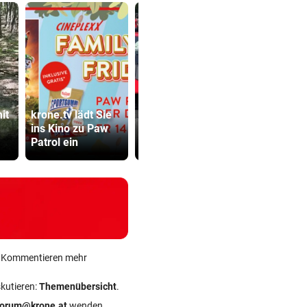
Zyprer schrottet
it
krone.tv lädt Sie
Lamborghini
Mordalarm:
ins Kino zu Paw
Huracan auf
Jähriger er
Patrol ein
Alpenpass
Internetfre
ein Kommentieren mehr
skutieren:
Themenübersicht
.
forum@krone.at
wenden.