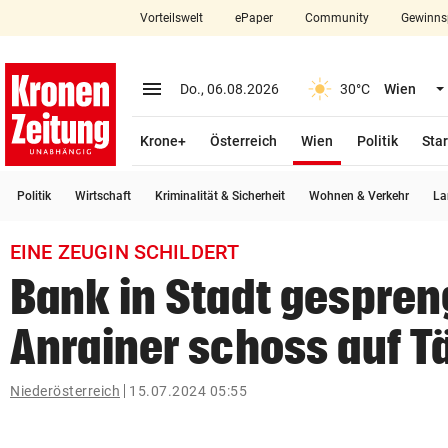
Vorteilswelt
ePaper
Community
Gewinns
close
Schließen
menu
Menü aufklappen
Do., 06.08.2026
30°C
Wien
Abonnieren
(ausgewählt)
Krone+
Österreich
Wien
Politik
Star
account_circle
arrow_right
Anmelden
Politik
Wirtschaft
Kriminalität & Sicherheit
Wohnen & Verkehr
La
pin_drop
arrow_right
Bundesland auswäh
Wien
EINE ZEUGIN SCHILDERT
bookmark
Merkliste
Bank in Stadt gespren
Anrainer schoss auf T
Suchbegriff
search
eingeben
Niederösterreich
15.07.2024 05:55