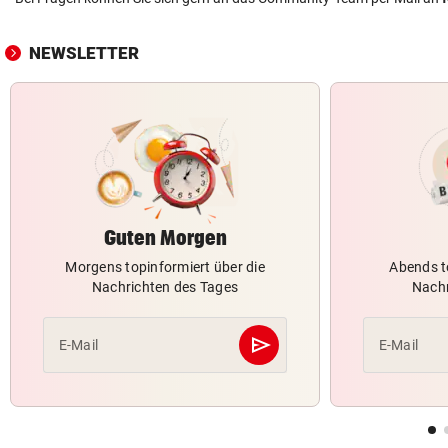
NEWSLETTER
Guten Morgen
Morgens topinformiert über die
Abends t
Nachrichten des Tages
Nachr
send
E-Mail
E-Mail
Abschicken