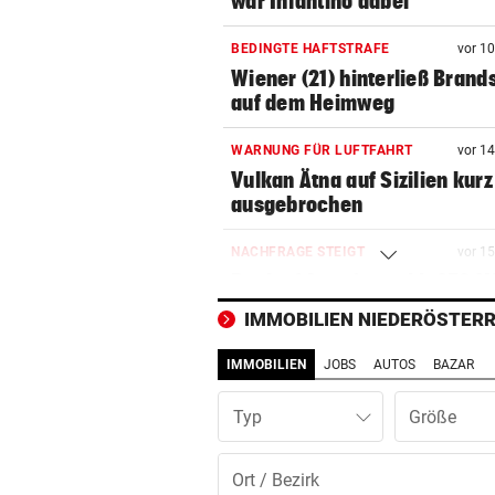
war Infantino dabei
BEDINGTE HAFTSTRAFE
vor 1
Wiener (21) hinterließ Brand
auf dem Heimweg
WARNUNG FÜR LUFTFAHRT
vor 1
Vulkan Ätna auf Sizilien kurz
ausgebrochen
NACHFRAGE STEIGT
vor 1
Bank of America zahlt 250 Mi
Abnehmspritzen
IMMOBILIEN NIEDERÖSTERR
HILFE KAM ZU SPÄT
vor 2
IMMOBILIEN
JOBS
AUTOS
BAZAR
Wien: 55-Jähriger bei
Wohnungsbrand gestorben
Typ
„MEIN BABY-GIRL“
vor 2
Jamie Olivers älteste Tochte