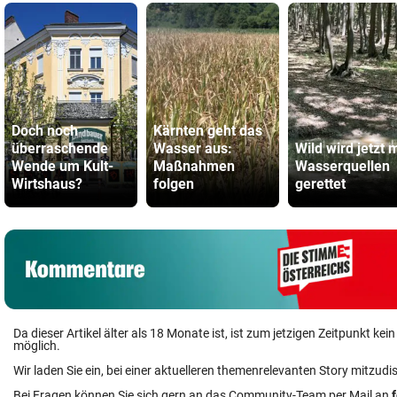
Doch noch
Kärnten geht das
überraschende
Wasser aus:
Wild wird jetzt m
Wende um Kult-
Maßnahmen
Wasserquellen
Wirtshaus?
folgen
gerettet
Da dieser Artikel älter als 18 Monate ist, ist zum jetzigen Zeitpunkt k
möglich.
Wir laden Sie ein, bei einer aktuelleren themenrelevanten Story mitzudi
Bei Fragen können Sie sich gern an das Community-Team per Mail an