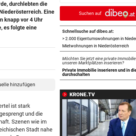
Poppy wird heiraten
de, durchlebten die
Niederösterreich. Eine
Suchen auf
AUF DER NORDSCHLEIFE
vor 2
on knapp vor 4 Uhr
Mercedes CLA schneller als 
 es folgte eine
Model S Plaid!
Schnellsuche auf dibeo.at:
RÜCKSCHLAG BEI MASTERS
vor 2
in 
Mietwohnungen in Niederösterreich
Überraschung! Zverev muss 
Möchten Sie jetzt eine private Immobilie
die Koffer packen
unseren Marktplätzen inserieren?
Private Immobilie inserieren und in di
„SEHEN UNS AM 15.“
vor 3
in neuem Tab öffnen
durchschalten
Planen Migranten einen neu
uelle hinzufügen
Ansturm auf Ceuta?
KRONE.TV
POKER SPITZT SICH ZU
vor 3
tel ist stark
Real erhöht Angebot, aber
gesprengt und die
Vinicius löscht alles
haft. Szenen wie im
reichischen Stadt nahe
500 STELLEN BETROFFEN
vor 4