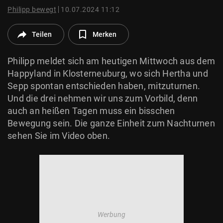
© Krone Multimedia GmbH & Co KG 2026
Philipp bewegt
10.07.2024 11:12
Muthgasse 2, 1190 Wien
Teilen
Merken
Philipp meldet sich am heutigen Mittwoch aus dem
Happyland in Klosterneuburg, wo sich Hertha und
Sepp spontan entschieden haben, mitzuturnen.
Und die drei nehmen wir uns zum Vorbild, denn
auch an heißen Tagen muss ein bisschen
Bewegung sein. Die ganze Einheit zum Nachturnen
sehen Sie im Video oben.