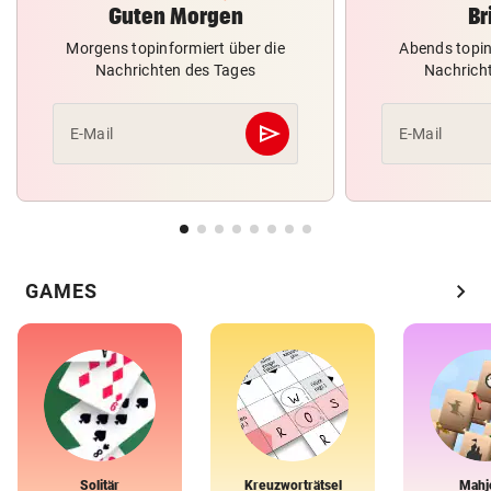
Guten Morgen
Br
Morgens topinformiert über die
Abends topin
Nachrichten des Tages
Nachrich
send
E-Mail
E-Mail
Abschicken
chevron_right
GAMES
Solitär
Kreuzworträtsel
Mahj