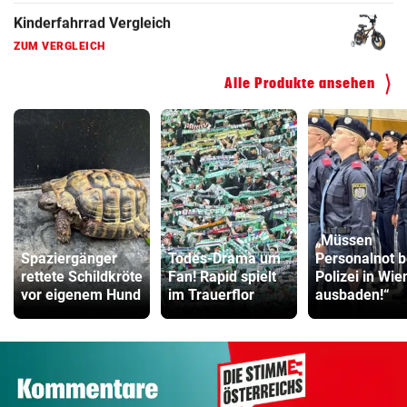
Kinderfahrrad Vergleich
ZUM VERGLEICH
Alle Produkte ansehen
„Müssen
Spaziergänger
Todes-Drama um
Personalnot b
rettete Schildkröte
Fan! Rapid spielt
Polizei in Wie
vor eigenem Hund
im Trauerflor
ausbaden!“