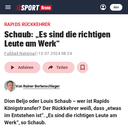
menu
account_circle
Navigation
Anmelden
Abo
close
Schließen
ein-/ausklappen
RAPIDS RÜCKKEHRER
Abonnieren
Schaub: „Es sind die richtigen
Leute am Werk“
account_circle
arrow_right
Anmelden
Fußball National
10.07.2024 08:24
pin_drop
arrow_right
Bundesland auswäh
Wien
play_arrow
Anhören
Teilen
bookmark
Merkliste
Von
Rainer Bortenschlager
Suchbegriff
search
Dion Beljo oder Louis Schaub – wer ist Rapids
eingeben
Königstransfer? Der Rückkehrer weiß, dass „etwas
im Entstehen ist“. „Es sind die richtigen Leute am
Werk“, so Schaub.