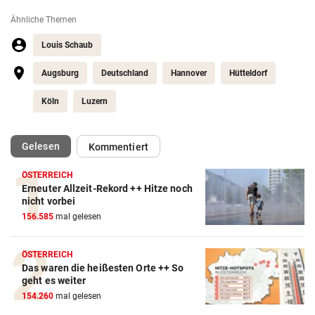
Ähnliche Themen
Louis Schaub
Augsburg
Deutschland
Hannover
Hütteldorf
Köln
Luzern
(ausgewählt)
Gelesen
Kommentiert
ÖSTERREICH
Erneuter Allzeit-Rekord ++ Hitze noch
Action-Cam Vergleich
nicht vorbei
156.585
mal gelesen
ZUM VERGLEICH
Crosstrainer Vergleich
ÖSTERREICH
Das waren die heißesten Orte ++ So
ZUM VERGLEICH
geht es weiter
154.260
mal gelesen
E-Bike Vergleich