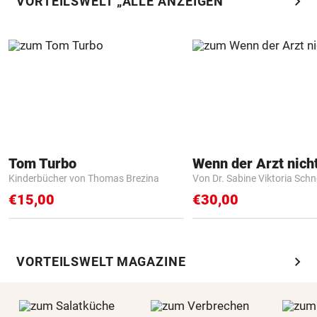
chevron_right
VORTEILSWELT „ALLE ANZEIGEN“
Tom Turbo
Kinderbücher von Thomas Brezina
Von Dr. Sabine Viktoria Schn
€15,00
€30,00
chevron_right
VORTEILSWELT MAGAZINE