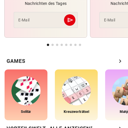
Nachrichten des Tages
Nachrich
send
E-Mail
E-Mail
Abschicken
chevron_right
GAMES
Solitär
Kreuzworträtsel
Mahj