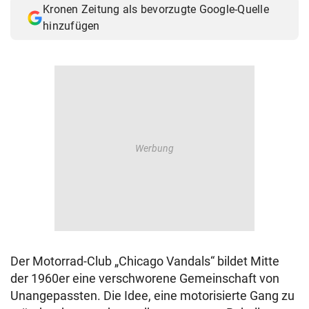
Kronen Zeitung als bevorzugte Google-Quelle
© Krone Multimedia GmbH & Co KG 2026
hinzufügen
Muthgasse 2, 1190 Wien
Der Motorrad-Club „Chicago Vandals“ bildet Mitte
der 1960er eine verschworene Gemeinschaft von
Unangepassten. Die Idee, eine motorisierte Gang zu