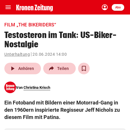
menu
account_circle
Navigation
Anmelden
Abo
close
Schließen
ein-/ausklappen
FILM „THE BIKERIDERS“
Abonnieren
Testosteron im Tank: US-Biker-
Nostalgie
account_circle
arrow_right
Anmelden
Unterhaltung
20.06.2024 14:00
pin_drop
arrow_right
Bundesland auswäh
Wien
play_arrow
Anhören
Teilen
bookmark
Merkliste
Von
Christina Krisch
Suchbegriff
search
Ein Fotoband mit Bildern einer Motorrad-Gang in
eingeben
den 1960ern inspirierte Regisseur Jeff Nichols zu
diesem Film mit Patina.