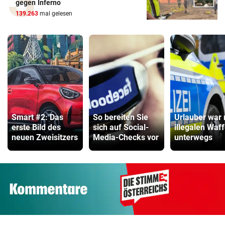
gegen Inferno
139.263
mal gelesen
Smart #2: Das
So bereiten Sie
Urlauber war 
erste Bild des
sich auf Social-
illegalen Waf
neuen Zweisitzers
Media-Checks vor
unterwegs