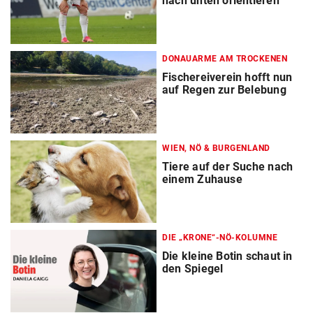
nach unten orientieren“
DONAUARME AM TROCKENEN
Fischereiverein hofft nun
auf Regen zur Belebung
WIEN, NÖ & BURGENLAND
Tiere auf der Suche nach
einem Zuhause
DIE „KRONE“-NÖ-KOLUMNE
Die kleine Botin schaut in
den Spiegel