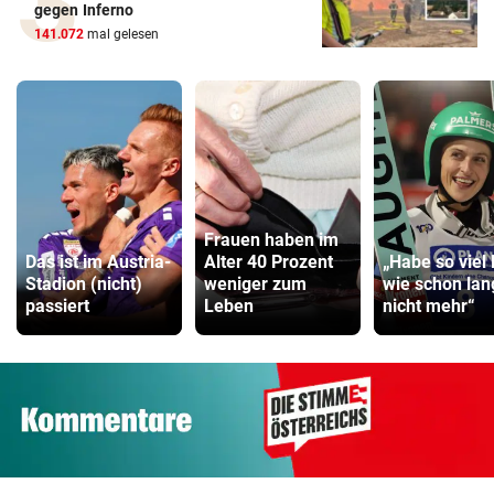
gegen Inferno
141.072
mal gelesen
Frauen haben im
Das ist im Austria-
Alter 40 Prozent
„Habe so viel 
Stadion (nicht)
weniger zum
wie schon lan
passiert
Leben
nicht mehr“