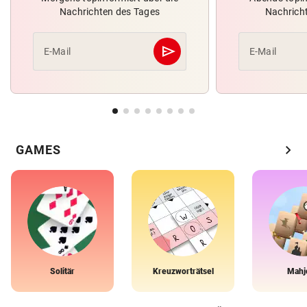
Nachrichten des Tages
Nachrich
send
E-Mail
E-Mail
Abschicken
chevron_right
GAMES
Solitär
Kreuzworträtsel
Mahj