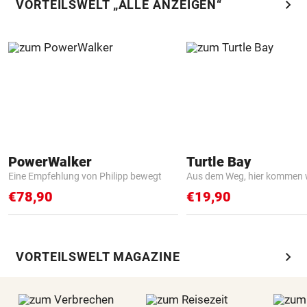
chevron_right
VORTEILSWELT „ALLE ANZEIGEN“
PowerWalker
Turtle Bay
Eine Empfehlung von Philipp bewegt
Aus dem Weg, hier kommen w
€78,90
€19,90
chevron_right
VORTEILSWELT MAGAZINE