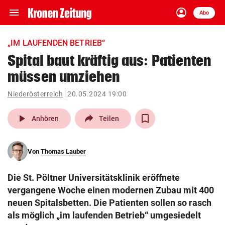
menu
account_circle
Navigation
Anmelden
Abo
close
Schließen
ein-/ausklappen
„IM LAUFENDEN BETRIEB“
Abonnieren
Spital baut kräftig aus: Patienten
müssen umziehen
account_circle
arrow_right
Anmelden
Niederösterreich
20.05.2024 19:00
pin_drop
arrow_right
Bundesland auswäh
Wien
play_arrow
Anhören
Teilen
bookmark
Merkliste
Von
Thomas Lauber
Suchbegriff
search
Die St. Pöltner Universitätsklinik eröffnete
eingeben
vergangene Woche einen modernen Zubau mit 400
neuen Spitalsbetten. Die Patienten sollen so rasch
als möglich „im laufenden Betrieb“ umgesiedelt