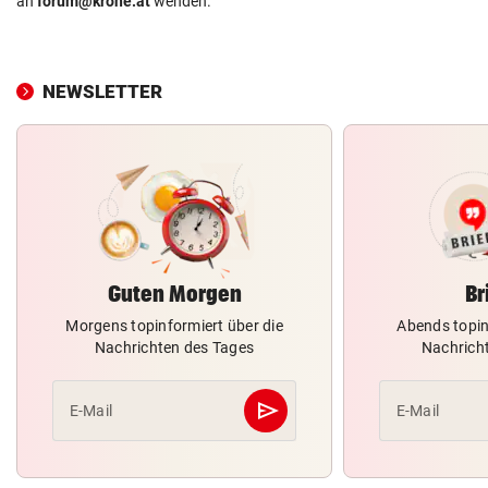
an
forum@krone.at
wenden.
NEWSLETTER
Guten Morgen
Br
Morgens topinformiert über die
Abends topin
Nachrichten des Tages
Nachrich
send
E-Mail
E-Mail
Abschicken