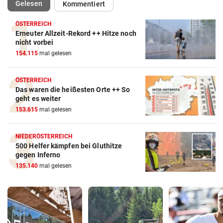
(ausgewählt)
Gelesen
Kommentiert
ÖSTERREICH
Erneuter Allzeit-Rekord ++ Hitze noch
nicht vorbei
154.115
mal gelesen
ÖSTERREICH
Das waren die heißesten Orte ++ So
geht es weiter
153.615
mal gelesen
NIEDERÖSTERREICH
500 Helfer kämpfen bei Gluthitze
gegen Inferno
135.140
mal gelesen