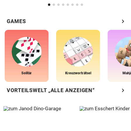
chevron_right
GAMES
Solitär
Kreuzworträtsel
Mahj
chevron_right
VORTEILSWELT „ALLE ANZEIGEN“