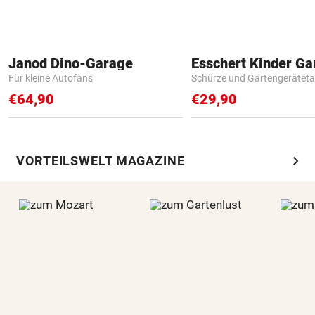
Janod Dino-Garage
Für kleine Autofans
Schürze und Gartengerätet
€64,90
€29,90
chevron_right
VORTEILSWELT MAGAZINE