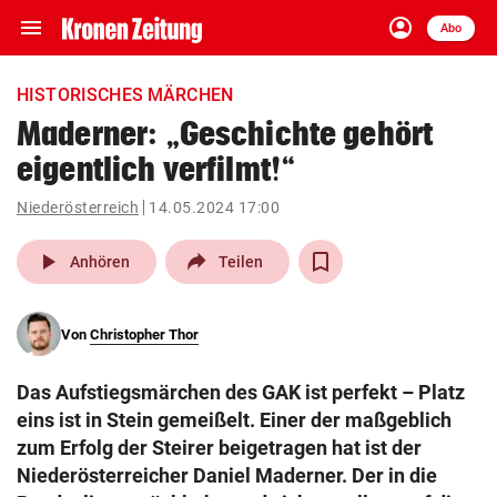
menu
account_circle
Navigation
Anmelden
Abo
close
Schließen
ein-/ausklappen
HISTORISCHES MÄRCHEN
Abonnieren
Maderner: „Geschichte gehört
eigentlich verfilmt!“
account_circle
arrow_right
Anmelden
Niederösterreich
14.05.2024 17:00
pin_drop
arrow_right
Bundesland auswäh
Wien
play_arrow
Anhören
Teilen
bookmark
Merkliste
Von
Christopher Thor
Suchbegriff
search
Das Aufstiegsmärchen des GAK ist perfekt – Platz
eingeben
eins ist in Stein gemeißelt. Einer der maßgeblich
zum Erfolg der Steirer beigetragen hat ist der
Niederösterreicher Daniel Maderner. Der in die