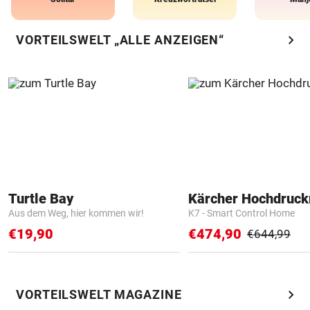
chevron_right
VORTEILSWELT „ALLE ANZEIGEN“
Turtle Bay
Kärcher Hochdruck
Aus dem Weg, hier kommen wir!
K7 - Smart Control Home
€19,90
€474,90
€644,99
chevron_right
VORTEILSWELT MAGAZINE