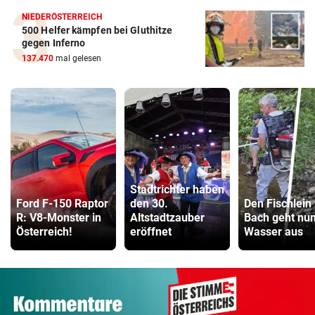
NIEDERÖSTERREICH
500 Helfer kämpfen bei Gluthitze
gegen Inferno
137.470
mal gelesen
Stadtrichter haben
Ford F-150 Raptor
den 30.
Den Fischlein
R: V8-Monster in
Altstadtzauber
Bach geht nu
Österreich!
eröffnet
Wasser aus