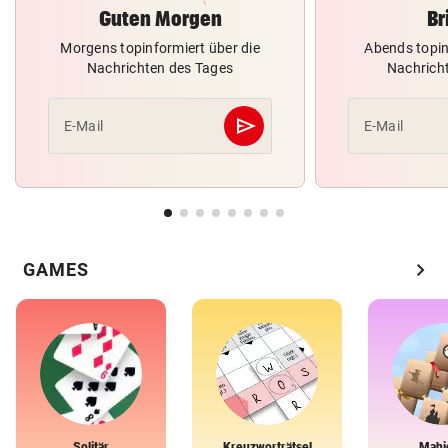
Guten Morgen
Br
Morgens topinformiert über die
Abends topin
Nachrichten des Tages
Nachrich
send
E-Mail
E-Mail
Abschicken
chevron_right
GAMES
Solitär
Kreuzworträtsel
Mahj