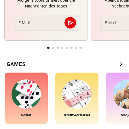
Morgens topinformiert über die
Abends topin
Nachrichten des Tages
Nachrich
send
E-Mail
E-Mail
Abschicken
chevron_right
GAMES
Solitär
Kreuzworträtsel
Mahj