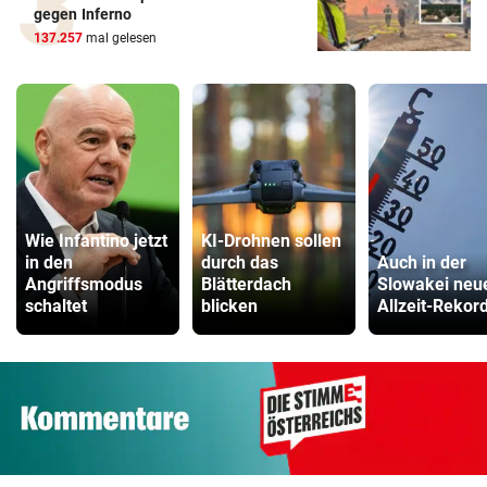
gegen Inferno
137.257
mal gelesen
Wie Infantino jetzt
KI-Drohnen sollen
in den
durch das
Auch in der
Angriffsmodus
Blätterdach
Slowakei neu
schaltet
blicken
Allzeit-Rekor