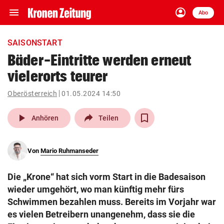
menu
account_circle
Navigation
Anmelden
Abo
close
Schließen
ein-/ausklappen
SAISONSTART
Abonnieren
Bäder-Eintritte werden erneut
vielerorts teurer
account_circle
arrow_right
Anmelden
Oberösterreich
01.05.2024 14:50
pin_drop
arrow_right
Bundesland auswäh
Wien
play_arrow
Anhören
Teilen
bookmark
Merkliste
Von
Mario Ruhmanseder
Suchbegriff
search
Die „Krone“ hat sich vorm Start in die Badesaison
eingeben
wieder umgehört, wo man künftig mehr fürs
Schwimmen bezahlen muss. Bereits im Vorjahr war
es vielen Betreibern unangenehm, dass sie die