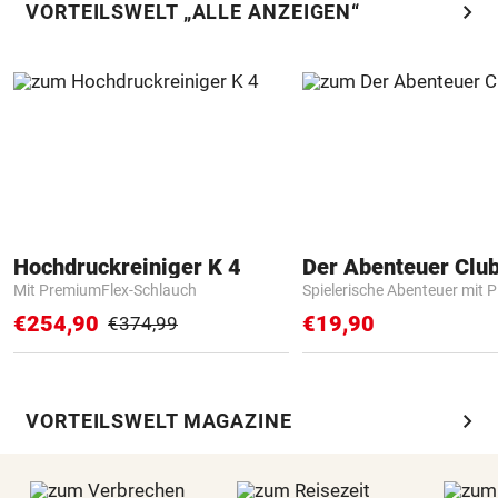
chevron_right
VORTEILSWELT „ALLE ANZEIGEN“
Hochdruckreiniger K 4
Der Abenteuer Clu
Mit PremiumFlex-Schlauch
Spielerische Abenteuer mit P
€254,90
€19,90
€374,99
chevron_right
VORTEILSWELT MAGAZINE