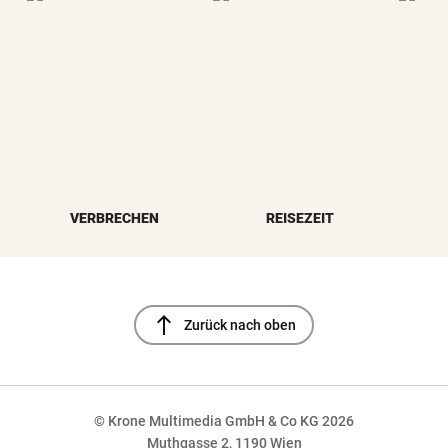
VERBRECHEN
REISEZEIT
north
Zurück nach oben
© Krone Multimedia GmbH & Co KG 2026
Muthgasse 2, 1190 Wien