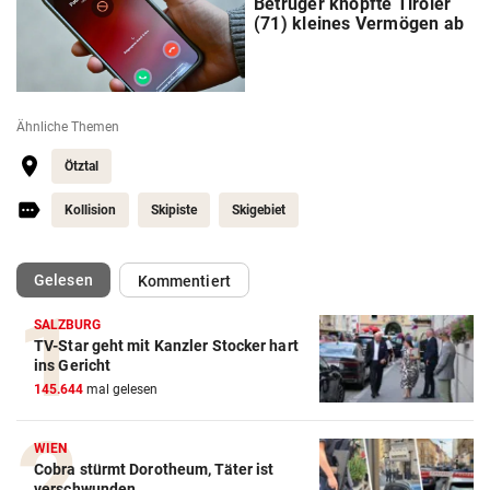
Betrüger knöpfte Tiroler
(71) kleines Vermögen ab
Ähnliche Themen
Ötztal
Kollision
Skipiste
Skigebiet
(ausgewählt)
Gelesen
Kommentiert
SALZBURG
TV-Star geht mit Kanzler Stocker hart
ins Gericht
145.644
mal gelesen
WIEN
Cobra stürmt Dorotheum, Täter ist
verschwunden