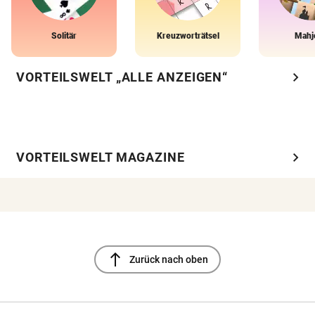
Solitär
Kreuzworträtsel
Mahj
chevron_right
VORTEILSWELT „ALLE ANZEIGEN“
chevron_right
VORTEILSWELT MAGAZINE
north
Zurück nach oben