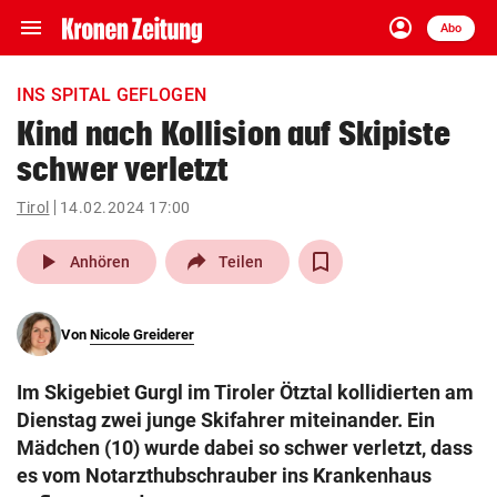
menu
account_circle
Navigation
Anmelden
Abo
close
Schließen
ein-/ausklappen
INS SPITAL GEFLOGEN
Abonnieren
Kind nach Kollision auf Skipiste
schwer verletzt
account_circle
arrow_right
Anmelden
Tirol
14.02.2024 17:00
pin_drop
arrow_right
Bundesland auswäh
Wien
play_arrow
Anhören
Teilen
bookmark
Merkliste
Von
Nicole Greiderer
Suchbegriff
search
Im Skigebiet Gurgl im Tiroler Ötztal kollidierten am
eingeben
Dienstag zwei junge Skifahrer miteinander. Ein
Mädchen (10) wurde dabei so schwer verletzt, dass
es vom Notarzthubschrauber ins Krankenhaus