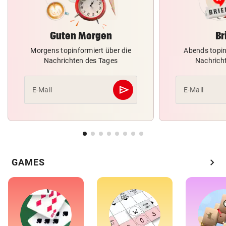
Guten Morgen
Br
Morgens topinformiert über die
Abends topin
Nachrichten des Tages
Nachrich
send
E-Mail
E-Mail
Abschicken
chevron_right
GAMES