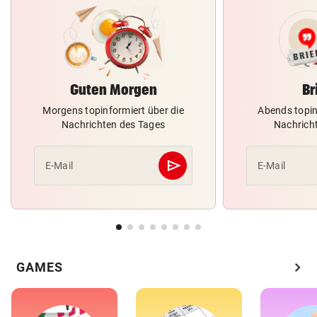
Guten Morgen
Br
Morgens topinformiert über die
Abends topin
Nachrichten des Tages
Nachrich
send
E-Mail
E-Mail
Abschicken
chevron_right
GAMES