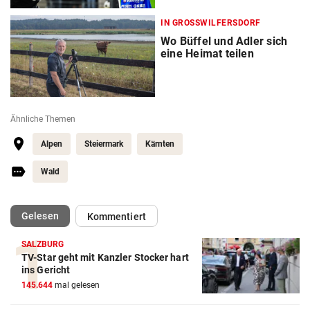
IN GROSSWILFERSDORF
Wo Büffel und Adler sich
eine Heimat teilen
Ähnliche Themen
Alpen
Steiermark
Kärnten
Wald
(ausgewählt)
Gelesen
Kommentiert
SALZBURG
TV-Star geht mit Kanzler Stocker hart
ins Gericht
145.644
mal gelesen