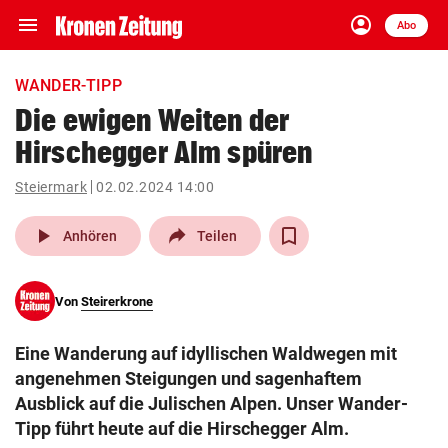
menu
account_circle
Navigation
Anmelden
Abo
close
Schließen
ein-/ausklappen
WANDER-TIPP
Abonnieren
Die ewigen Weiten der
Hirschegger Alm spüren
account_circle
arrow_right
Anmelden
Steiermark
02.02.2024 14:00
pin_drop
arrow_right
Bundesland auswäh
Wien
play_arrow
Anhören
Teilen
bookmark
Merkliste
Von
Steirerkrone
Suchbegriff
search
Eine Wanderung auf idyllischen Waldwegen mit
eingeben
angenehmen Steigungen und sagenhaftem
Ausblick auf die Julischen Alpen. Unser Wander-
Tipp führt heute auf die Hirschegger Alm.