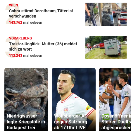
WIEN
Cobra stürmt Dorotheum, Täter ist
verschwunden
143.762
mal gelesen
VORARLBERG
Traktor-Unglück: Mutter (36) meldet
sich zu Wort
112.243
mal gelesen
Niedrigwasser
Wolfsberger AC
Dosenöffner 
legte Kriegstote in
gegen Salzburg
Steirer-Duell 
Budapest frei
ab 17 Uhr LIVE
abgesproche