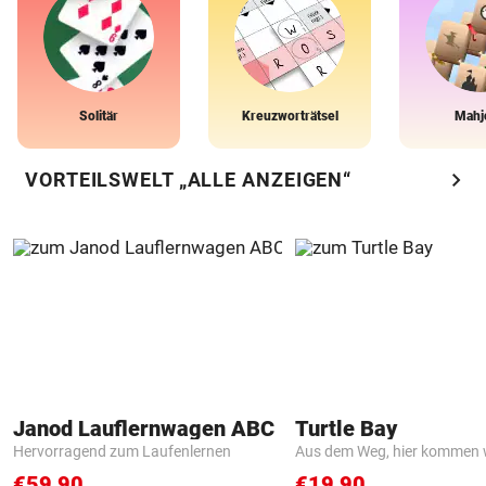
Solitär
Kreuzworträtsel
Mahj
chevron_right
VORTEILSWELT „ALLE ANZEIGEN“
Janod Lauflernwagen ABC
Turtle Bay
Hervorragend zum Laufenlernen
Aus dem Weg, hier kommen w
€59,90
€19,90