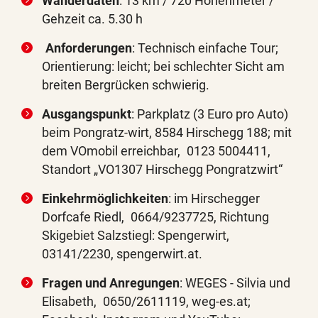
Wanderdaten
: 13 km / 720 Höhenmeter /
Gehzeit ca. 5.30 h
Anforderungen
: Technisch einfache Tour;
Orientierung: leicht; bei schlechter Sicht am
breiten Bergrücken schwierig.
Ausgangspunkt
: Parkplatz (3 Euro pro Auto)
beim Pongratz-wirt, 8584 Hirschegg 188; mit
dem VOmobil erreichbar, 0123 5004411,
Standort „VO1307 Hirschegg Pongratzwirt“
Einkehrmöglichkeiten
: im Hirschegger
Dorfcafe Riedl, 0664/9237725, Richtung
Skigebiet Salzstiegl: Spengerwirt,
03141/2230, spengerwirt.at.
Fragen und Anregungen
: WEGES - Silvia und
Elisabeth, 0650/2611119, weg-es.at;