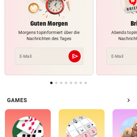
Guten Morgen
Br
Morgens topinformiert über die
Abends topin
Nachrichten des Tages
Nachrich
send
E-Mail
E-Mail
Abschicken
chevron_right
GAMES