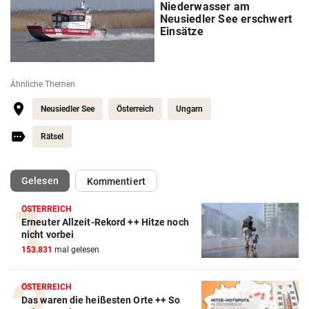
Niederwasser am
Neusiedler See erschwert
Einsätze
Ähnliche Themen
Neusiedler See
Österreich
Ungarn
Rätsel
(ausgewählt)
Gelesen
Kommentiert
ÖSTERREICH
Erneuter Allzeit-Rekord ++ Hitze noch
nicht vorbei
153.831
mal gelesen
ÖSTERREICH
Das waren die heißesten Orte ++ So