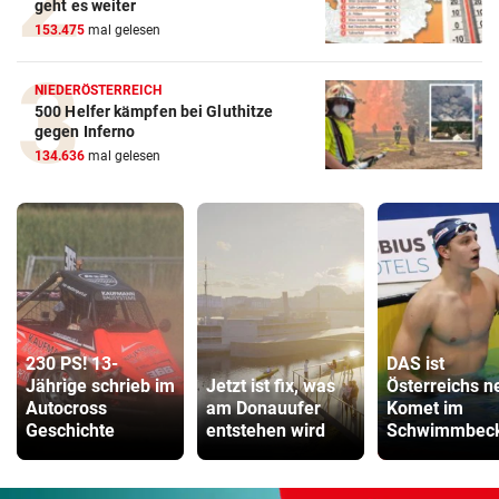
geht es weiter
153.475
mal gelesen
NIEDERÖSTERREICH
500 Helfer kämpfen bei Gluthitze
gegen Inferno
134.636
mal gelesen
230 PS! 13-
DAS ist
Jährige schrieb im
Jetzt ist fix, was
Österreichs n
Autocross
am Donauufer
Komet im
Geschichte
entstehen wird
Schwimmbeck