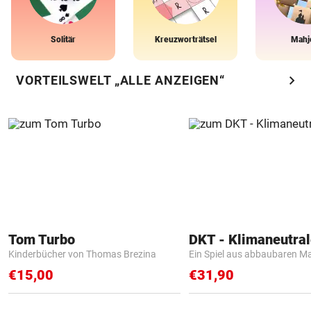
Solitär
Kreuzworträtsel
Mahj
chevron_right
VORTEILSWELT „ALLE ANZEIGEN“
Tom Turbo
Kinderbücher von Thomas Brezina
Ein Spiel aus abbaubaren Ma
€15,00
€31,90