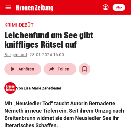
menu
account_circle
Navigation
Anmelden
Abo
close
Schließen
ein-/ausklappen
KRIMI-DEBÜT
Abonnieren
Leichenfund am See gibt
kniffliges Rätsel auf
account_circle
arrow_right
Anmelden
Burgenland
28.01.2024 16:00
pin_drop
arrow_right
Bundesland auswäh
Wien
play_arrow
Anhören
Teilen
bookmark
Merkliste
Von
Lisa Marie Zehetbauer
Suchbegriff
search
Mit „Neusiedler Tod“ taucht Autorin Bernadette
eingeben
Németh in neue Tiefen ein. Seit ihrem Umzug nach
Breitenbrunn widmet sie dem Neusiedler See ihr
literarisches Schaffen.