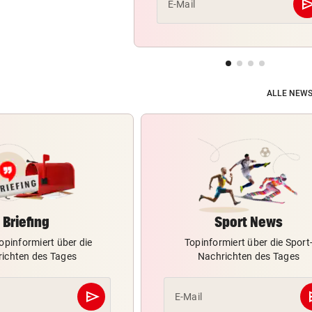
se
E-Mail
ALLE NEWS
Briefing
Sport News
opinformiert über die
Topinformiert über die Sport
ichten des Tages
Nachrichten des Tages
send
s
E-Mail
Abschicken