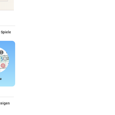
 Spiele
u
Snake
zeigen