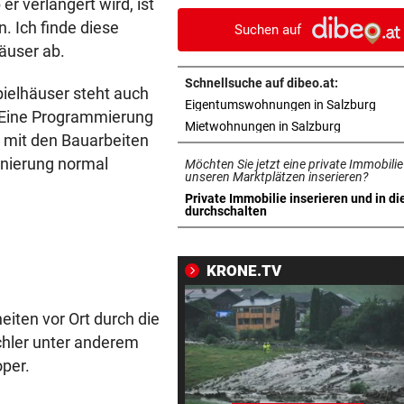
r verlängert wird, ist
nächtliche Sperre
. Ich finde diese
Suchen auf
äuser ab.
„IST KEINE ARBEIT“
vor 
Kanzler empört mit Sager üb
Schnellsuche auf dibeo.at:
pielhäuser steht auch
Kinderbetreuung
in n
Eigentumswohnungen in Salzburg
. Eine Programmierung
in neuem T
Mietwohnungen in Salzburg
EIN VERLETZTER
vor 
 mit den Bauarbeiten
Auto überschlug sich bei Unf
anierung normal
Möchten Sie jetzt eine private Immobilie
auf Landesstraße
unseren Marktplätzen inserieren?
Private Immobilie inserieren und in di
in neuem Tab öffnen
durchschalten
DER MORGEN DANACH
vor 
Verheerende Unwetter richt
massive Schäden an
KRONE.TV
LANGER EUROPACUPABEND
vor 
eiten vor Ort durch die
Salzburg: Lob von Brasilien-
achler unter anderem
und große Sorgen
per.
„KRONE“-KOLUMNE
vor 