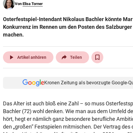
Von
Elisa Torner
© Krone Multimedia GmbH & Co KG 2026
Muthgasse 2, 1190 Wien
Osterfestspiel-Intendant Nikolaus Bachler könnte Ma
Konkurrenz im Rennen um den Posten des Salzburger 
machen.
play_arrow
Artikel anhören
Teilen
Kronen Zeitung als bevorzugte Google-Q
Das Alter ist auch bloß eine Zahl – so muss Osterfestsp
Bachler (72) wohl denken. Wie man aus dem Umfeld des
hört, hegt er nämlich ganz besondere berufliche Ambiti
den „großen“ Festspielen mitmischen. Der Vertrag des 