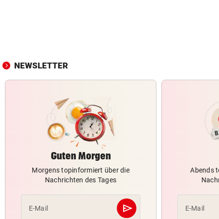
NEWSLETTER
Guten Morgen
Morgens topinformiert über die
Abends t
Nachrichten des Tages
Nachr
send
E-Mail
E-Mail
Abschicken