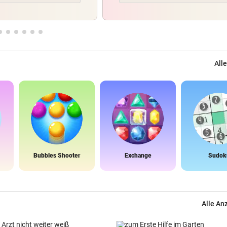
Alle
Bubbles Shooter
Exchange
Sudok
Alle An