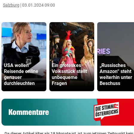
Salzburg
03.01.2024 09:00
USA wollen
Ein groteskes
„Russisches
Reisende online
Volksstück stellt
Amazon“ steht
genauer
unbequeme
weiterhin unter
durchleuchten
Fragen
Beschuss
Da dieser Artikel älter als 18 Monate ist, ist zum jetzigen Zeitpunkt k