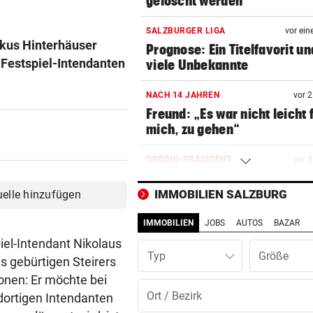
gelöscht werden
SALZBURGER LIGA
vor ein
rkus Hinterhäuser
Prognose: Ein Titelfavorit un
Festspiel-Intendanten
viele Unbekannte
NACH 14 JAHREN
vor 
Freund: „Es war nicht leicht 
mich, zu gehen“
GRÖDIG-PRÄSIDENT
vor 
„Die Favoritenrolle nehmen 
nicht an!“
IMMOBILIEN SALZBURG
uelle hinzufügen
IMMOBILIEN
JOBS
AUTOS
BAZAR
NACH REGENPAUSE
vor 
Wer auf die Fortsetzung der
iel-Intendant Nikolaus
Typ
Salzburg-Partie pochte
 gebürtigen Steirers
onen: Er möchte bei
GROSSEINSATZ NACH FUND
vor 
dortigen Intendanten
Salzburg: Granate sorgte für