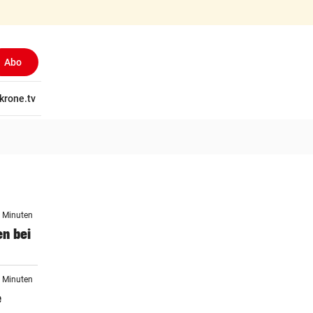
Abo
tschaft
krone.tv
Wissen
Gericht
Kolumnen
Freizeit
Reise
Ti
0 Minuten
en bei
0 Minuten
e