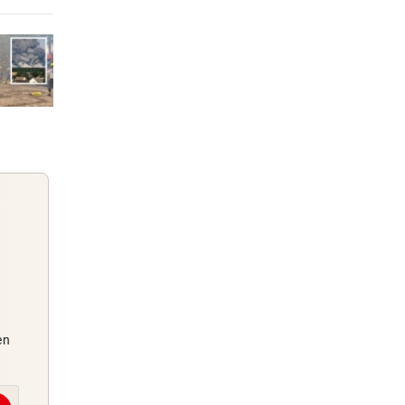
 Arena
6 Stunden
8 Stunden
ocker
8 Stunden
 zu
Guten Morgen
en
Morgens topinformiert über die
Nachrichten des Tages