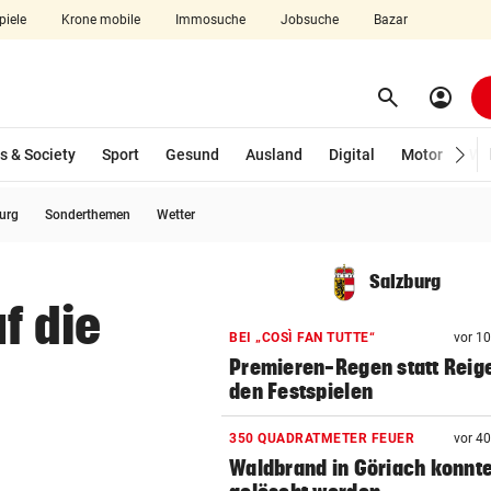
piele
Krone mobile
Immosuche
Jobsuche
Bazar
search
account_circle
Menü aufklappen
Suchen
s & Society
Sport
Gesund
Ausland
Digital
Motor
Wir
burg
Sonderthemen
Wetter
len
Salzburg
f die
BEI „COSÌ FAN TUTTE“
vor 1
Premieren-Regen statt Reig
den Festspielen
350 QUADRATMETER FEUER
vor 4
Waldbrand in Göriach konnt