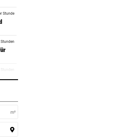
er Stunde
d
2 Stunden
für
3 Stunden
wir
4 Stunden
m²
5 Stunden