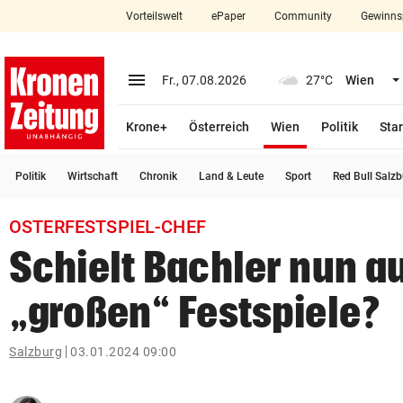
Vorteilswelt
ePaper
Community
Gewinns
close
Schließen
menu
Menü aufklappen
Fr., 07.08.2026
27°C
Wien
Abonnieren
(ausgewählt)
Krone+
Österreich
Wien
Politik
Star
account_circle
arrow_right
Anmelden
Politik
Wirtschaft
Chronik
Land & Leute
Sport
Red Bull Salz
pin_drop
arrow_right
Bundesland auswäh
Wien
OSTERFESTSPIEL-CHEF
bookmark
Merkliste
Schielt Bachler nun au
„großen“ Festspiele?
Suchbegriff
search
eingeben
Salzburg
03.01.2024 09:00