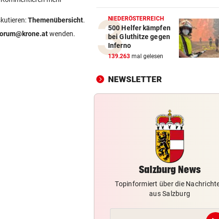
Skurrilitäten in der Red Bull
häufen sich
NIEDERÖSTERREICH
skutieren:
Themenübersicht
.
500 Helfer kämpfen
forum@krone.at
wenden.
bei Gluthitze gegen
MITTEN IN HITZEWELLE
vor 1
Inferno
Irre! Salzburg – Pafos wegen
139.263
mal gelesen
Sintflut unterbrochen
NEWSLETTER
WAS FÜR EINE KLATSCHE!
vor 1
TV-Star geht mit Kanzler St
hart ins Gericht
ZAHLREICHE EINSÄTZE
vor 1
Bach wurde in Pinzgauer Ort
reißendem Fluss
Salzburg News
Topinformiert über die Nachricht
aus Salzburg