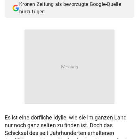
Kronen Zeitung als bevorzugte Google-Quelle
© Krone Multimedia GmbH & Co KG 2026
hinzufügen
Muthgasse 2, 1190 Wien
Es ist eine dörfliche Idylle, wie sie im ganzen Land
nur noch ganz selten zu finden ist. Doch das
Schicksal des seit Jahrhunderten erhaltenen