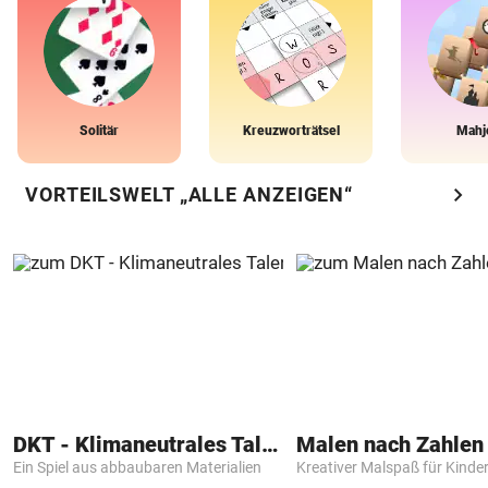
Solitär
Kreuzworträtsel
Mahj
chevron_right
VORTEILSWELT „ALLE ANZEIGEN“
DKT - Klimaneutrales Talent
Ein Spiel aus abbaubaren Materialien
Kreativer Malspaß für Kinde