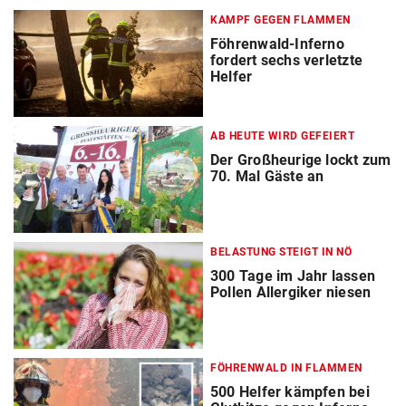
KAMPF GEGEN FLAMMEN
Föhrenwald-Inferno
fordert sechs verletzte
Helfer
AB HEUTE WIRD GEFEIERT
Der Großheurige lockt zum
70. Mal Gäste an
BELASTUNG STEIGT IN NÖ
300 Tage im Jahr lassen
Pollen Allergiker niesen
FÖHRENWALD IN FLAMMEN
500 Helfer kämpfen bei