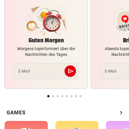
Guten Morgen
Br
Morgens topinformiert über die
Abends topin
Nachrichten des Tages
Nachrich
send
E-Mail
E-Mail
Abschicken
chevron_right
GAMES