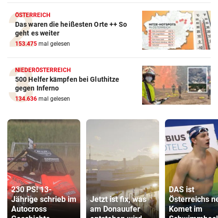
ÖSTERREICH
Das waren die heißesten Orte ++ So
geht es weiter
153.475
mal gelesen
NIEDERÖSTERREICH
500 Helfer kämpfen bei Gluthitze
gegen Inferno
134.636
mal gelesen
230 PS! 13-
DAS ist
Jährige schrieb im
Jetzt ist fix, was
Österreichs n
Autocross
am Donauufer
Komet im