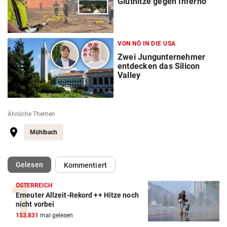
Gluthitze gegen Inferno
VON NÖ IN DIE USA
Zwei Jungunternehmer
entdecken das Silicon
Valley
Ähnliche Themen
Mühlbach
(ausgewählt)
Gelesen
Kommentiert
ÖSTERREICH
Erneuter Allzeit-Rekord ++ Hitze noch
nicht vorbei
153.831
mal gelesen