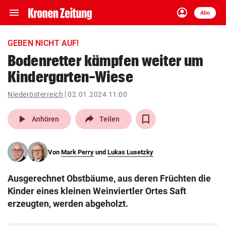
menu
account_circle
Navigation
Anmelden
Abo
close
Schließen
ein-/ausklappen
GEBEN NICHT AUF!
Abonnieren
Bodenretter kämpfen weiter um
Kindergarten-Wiese
account_circle
arrow_right
Anmelden
Niederösterreich
02.01.2024 11:00
pin_drop
arrow_right
Bundesland auswäh
Wien
play_arrow
Anhören
Teilen
bookmark
Merkliste
Von
Mark Perry
und
Lukas Lusetzky
Suchbegriff
search
Ausgerechnet Obstbäume, aus deren Früchten die
eingeben
Kinder eines kleinen Weinviertler Ortes Saft
erzeugten, werden abgeholzt.