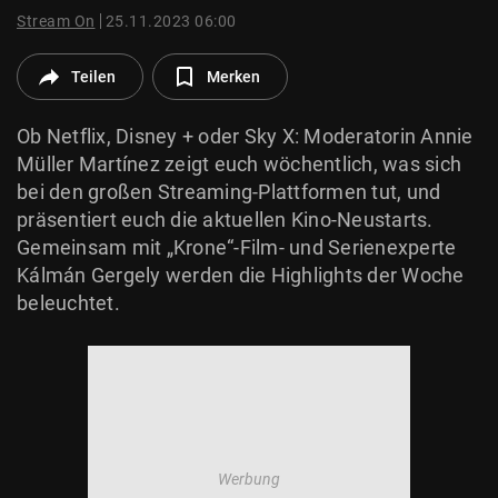
© Krone Multimedia GmbH & Co KG 2026
Stream On
25.11.2023 06:00
Muthgasse 2, 1190 Wien
Teilen
Merken
Ob Netflix, Disney + oder Sky X: Moderatorin Annie
Müller Martínez zeigt euch wöchentlich, was sich
bei den großen Streaming-Plattformen tut, und
präsentiert euch die aktuellen Kino-Neustarts.
Gemeinsam mit „Krone“-Film- und Serienexperte
Kálmán Gergely werden die Highlights der Woche
beleuchtet.