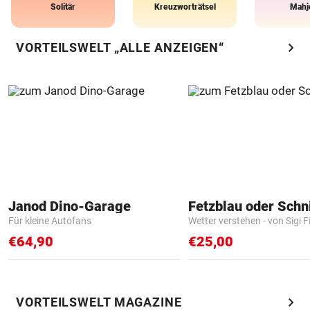
Solitär
Kreuzworträtsel
Mahj
chevron_right
VORTEILSWELT „ALLE ANZEIGEN“
Janod Dino-Garage
Fetzblau oder Schn
Für kleine Autofans
Wetter verstehen - von Sigi F
€64,90
€25,00
chevron_right
VORTEILSWELT MAGAZINE