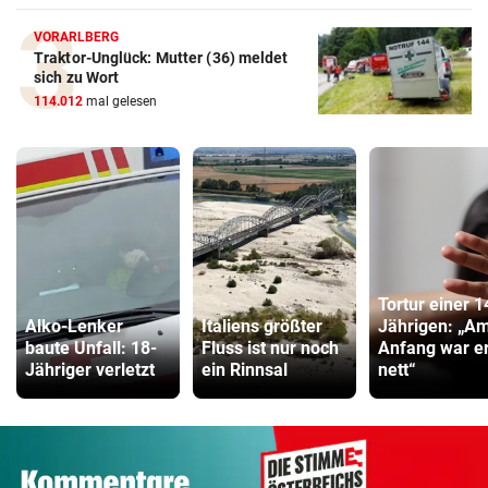
VORARLBERG
Traktor-Unglück: Mutter (36) meldet
sich zu Wort
114.012
mal gelesen
Tortur einer 1
Alko-Lenker
Italiens größter
Jährigen: „A
baute Unfall: 18-
Fluss ist nur noch
Anfang war e
Jähriger verletzt
ein Rinnsal
nett“