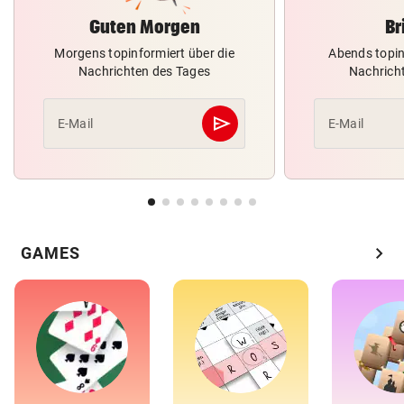
Guten Morgen
Br
Morgens topinformiert über die
Abends topin
Nachrichten des Tages
Nachrich
send
E-Mail
E-Mail
Abschicken
chevron_right
GAMES