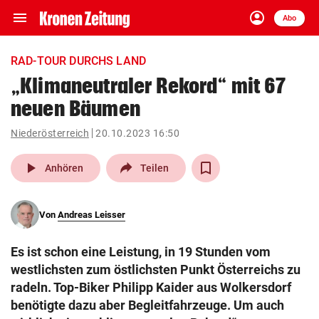
menu
account_circle
Navigation
Anmelden
Abo
close
Schließen
ein-/ausklappen
RAD-TOUR DURCHS LAND
Abonnieren
„Klimaneutraler Rekord“ mit 67
neuen Bäumen
account_circle
arrow_right
Anmelden
Niederösterreich
20.10.2023 16:50
pin_drop
arrow_right
Bundesland auswäh
Wien
play_arrow
Anhören
Teilen
bookmark
Merkliste
Von
Andreas Leisser
Suchbegriff
search
Es ist schon eine Leistung, in 19 Stunden vom
eingeben
westlichsten zum östlichsten Punkt Österreichs zu
radeln. Top-Biker Philipp Kaider aus Wolkersdorf
benötigte dazu aber Begleitfahrzeuge. Um auch