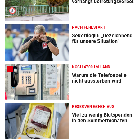
verhängt Betretungsverbot
NACH FEHLSTART
Sekerlioglu: „Bezeichnend
für unsere Situation“
NOCH 4700 IM LAND
Warum die Telefonzelle
nicht aussterben wird
RESERVEN GEHEN AUS
Viel zu wenig Blutspenden
in den Sommermonaten