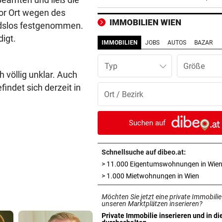
Arbeit
vor Ort wegen des
IMMOBILIEN WIEN
dslos festgenommen.
UNFALL IN THALGAU
vor ein
digt.
Radlerin (32) starb nach Koll
IMMOBILIEN
JOBS
AUTOS
BAZAR
mit Kipplaster
Typ
 völlig unklar. Auch
„NICHT WIEDERERKANNT!“
vor ein
John Goodman: Supermarkt-
indet sich derzeit in
Selfie lässt Fans staunen
ERLAUBT, WAS GEFÄLLT
vor ein
Suchen auf
Flip-Flops am Steuer – darf 
das wirklich?
Schnellsuche auf dibeo.at:
> 11.000 Eigentumswohnungen in Wie
PINKELNIG VOR COMEBACK
vor 
in neue
> 1.000 Mietwohnungen in Wien
„Habe so viel Kraft wie scho
lange nicht mehr“
Möchten Sie jetzt eine private Immobilie
unseren Marktplätzen inserieren?
„AM BODEN ZERSTÖRT“
vor 
Private Immobilie inserieren und in di
in neuem Tab öffnen