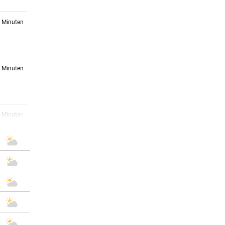
7 Minuten
8 Minuten
1 Minuten
3 Minuten
 bei
er Stunde