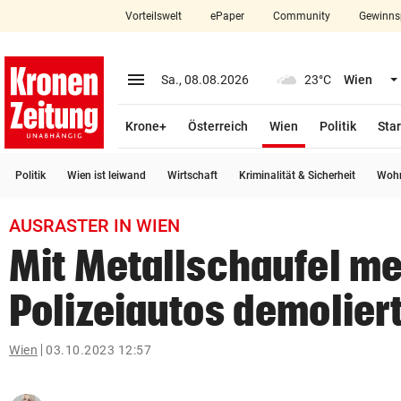
Vorteilswelt
ePaper
Community
Gewinns
close
Schließen
menu
Menü aufklappen
Sa., 08.08.2026
23°C
Wien
Abonnieren
(ausgewählt)
Krone+
Österreich
Wien
Politik
Star
account_circle
arrow_right
Anmelden
Politik
Wien ist leiwand
Wirtschaft
Kriminalität & Sicherheit
Wohn
pin_drop
arrow_right
Bundesland auswäh
Wien
AUSRASTER IN WIEN
bookmark
Merkliste
Mit Metallschaufel m
Polizeiautos demolier
Suchbegriff
search
eingeben
Wien
03.10.2023 12:57