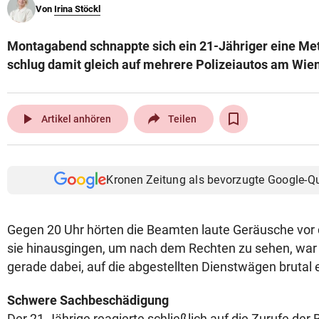
Von
Irina Stöckl
© Krone Multimedia GmbH & Co KG 2026
Muthgasse 2, 1190 Wien
Montagabend schnappte sich ein 21-Jähriger eine Met
schlug damit gleich auf mehrere Polizeiautos am Wie
play_arrow
Artikel anhören
Teilen
Kronen Zeitung als bevorzugte Google-Q
Gegen 20 Uhr hörten die Beamten laute Geräusche vor d
sie hinausgingen, um nach dem Rechten zu sehen, war
gerade dabei, auf die abgestellten Dienstwägen brutal
Schwere Sachbeschädigung
Der 21-Jährige reagierte schließlich auf die Zurufe der