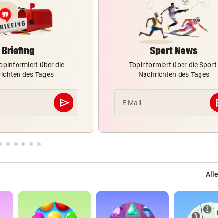
Briefing
Sport News
opinformiert über die
Topinformiert über die Sport
ichten des Tages
Nachrichten des Tages
send
s
E-Mail
Abschicken
Alle