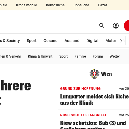
piele
Krone mobile
Immosuche
Jobsuche
Bazar
search
account_circle
Menü aufklappen
Suchen
s & Society
Sport
Gesund
Ausland
Digital
Motor
Wir
en & Verkehr
Klima & Umwelt
Sport
Familie
Forum
Wetter
len
Wien
ehrere
GRUND ZUR HOFFNUNG
vor 2
t
Lamparter meldet sich läche
aus der Klinik
RUSSISCHE LUFTANGRIFFE
vor 2
Kiew schutzlos: Bub (3) und