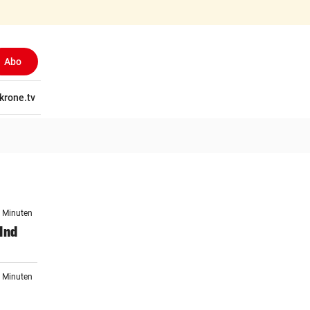
Abo
tschaft
krone.tv
Wissen
Gericht
Kolumnen
Freizeit
Reise
Ti
0 Minuten
lnd
5 Minuten