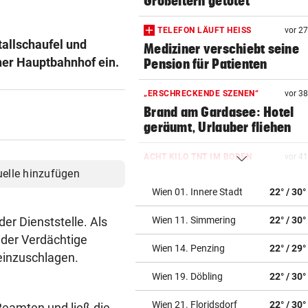
Großeltern getötet
TELEFON LÄUFT HEISS
vor 2
allschaufel und
Mediziner verschiebt seine
ner Hauptbahnhof ein.
Pension für Patienten
„ERSCHRECKENDE SZENEN“
vor 3
Brand am Gardasee: Hotel
geräumt, Urlauber fliehen
ACHT KILO TNT IM BODEN
vor 4
uelle hinzufügen
Schon wieder Sprengstoff in
beliebtem See gefunden
Wien 01. Innere Stadt
22° / 30°
er Dienststelle. Als
Wien 11. Simmering
22° / 30°
WURDE NUR 27 JAHRE ALT
vor 4
Uganda trauert! Teamspieler
 der Verdächtige
Wien 14. Penzing
22° / 29°
Überfall ermordet
 einzuschlagen.
Wien 19. Döbling
22° / 30°
„KRONE“-KOMMENTAR
vor ein
Kinder, Kinder: Freude und
Wien 21. Floridsdorf
22° / 30°
 Beamten und ließ die