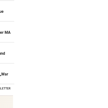
ue
der MA
und
 „War
LETTER