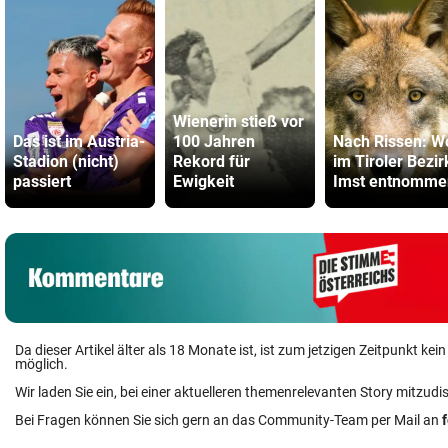
Wienerin stieß vor
Das ist im Austria-
100 Jahren
Nach Rissen: W
Stadion (nicht)
Rekord für
im Tiroler Bezir
passiert
Ewigkeit
Imst entnomme
Da dieser Artikel älter als 18 Monate ist, ist zum jetzigen Zeitpunkt k
möglich.
Wir laden Sie ein, bei einer aktuelleren themenrelevanten Story mitzudi
Bei Fragen können Sie sich gern an das Community-Team per Mail an