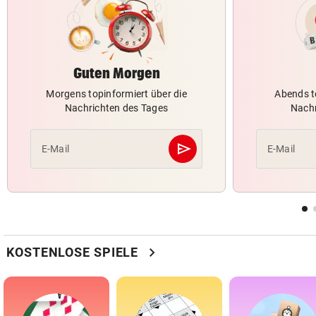
Guten Morgen
Morgens topinformiert über die
Abends t
Nachrichten des Tages
Nachr
send
E-Mail
E-Mail
Abschicken
chevron_right
KOSTENLOSE SPIELE