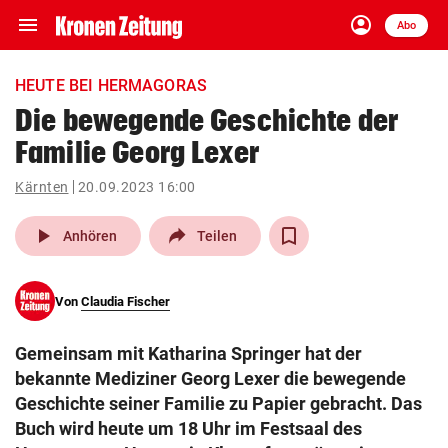
menu
account_circle
Navigation
Anmelden
Abo
close
Schließen
ein-/ausklappen
HEUTE BEI HERMAGORAS
Abonnieren
Die bewegende Geschichte der
Familie Georg Lexer
account_circle
arrow_right
Anmelden
Kärnten
20.09.2023 16:00
pin_drop
arrow_right
Bundesland auswäh
Wien
play_arrow
Anhören
Teilen
bookmark
Merkliste
Von
Claudia Fischer
Suchbegriff
search
Gemeinsam mit Katharina Springer hat der
eingeben
bekannte Mediziner Georg Lexer die bewegende
Geschichte seiner Familie zu Papier gebracht. Das
Buch wird heute um 18 Uhr im Festsaal des