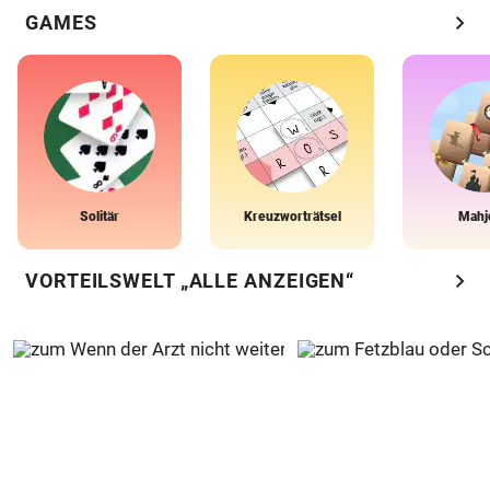
chevron_right
GAMES
Solitär
Kreuzworträtsel
Mahj
chevron_right
VORTEILSWELT „ALLE ANZEIGEN“