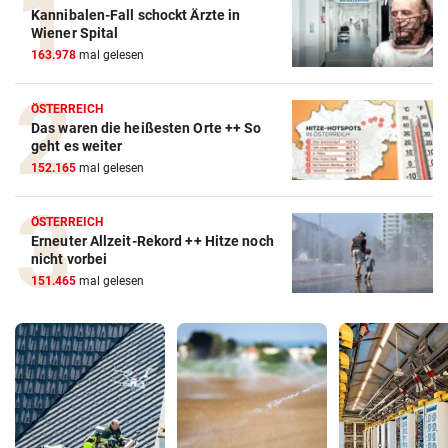
Kannibalen-Fall schockt Ärzte in
Wiener Spital
163.978
mal gelesen
ÖSTERREICH
Das waren die heißesten Orte ++ So
geht es weiter
152.165
mal gelesen
ÖSTERREICH
Erneuter Allzeit-Rekord ++ Hitze noch
nicht vorbei
151.465
mal gelesen