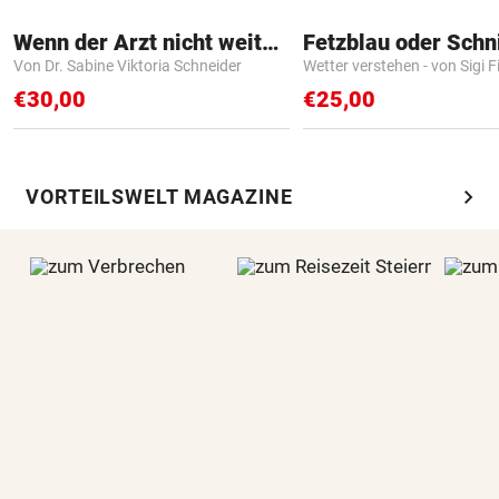
Wenn der Arzt nicht weiter weiß
Fetzblau oder Schn
Von Dr. Sabine Viktoria Schneider
Wetter verstehen - von Sigi F
€30,00
€25,00
chevron_right
VORTEILSWELT MAGAZINE