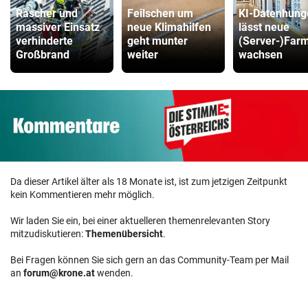
Rascher und
Feilschen um
KI-Datenhung
massiver Einsatz
neue Klimahilfen
lässt neue
verhinderte
geht munter
(Server-)Far
Großbrand
weiter
wachsen
Da dieser Artikel älter als 18 Monate ist, ist zum jetzigen Zeitpunkt
kein Kommentieren mehr möglich.
Wir laden Sie ein, bei einer aktuelleren themenrelevanten Story
mitzudiskutieren:
Themenübersicht
.
Bei Fragen können Sie sich gern an das Community-Team per Mail
an
forum@krone.at
wenden.