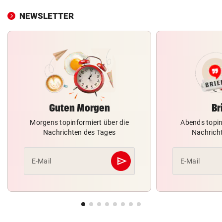
NEWSLETTER
Guten Morgen
Br
Morgens topinformiert über die
Abends topin
Nachrichten des Tages
Nachrich
send
E-Mail
E-Mail
Abschicken