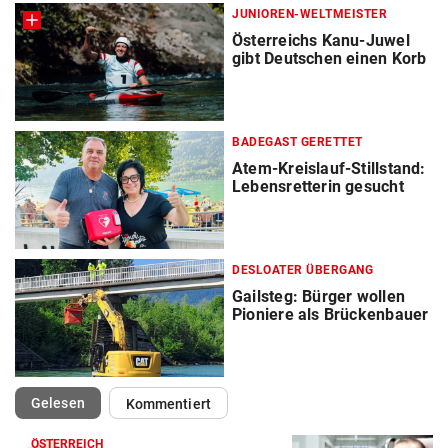
JUNIOREN-WELTMEISTER
Österreichs Kanu-Juwel
gibt Deutschen einen Korb
BADEGAST GERETTET
Atem-Kreislauf-Stillstand:
Lebensretterin gesucht
DESLOATER ÜBERGANG
Gailsteg: Bürger wollen
Pioniere als Brückenbauer
(ausgewählt)
Gelesen
Kommentiert
ÖSTERREICH