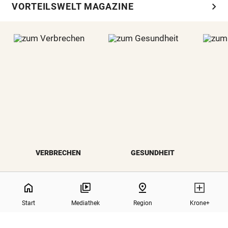
chevron_right
VORTEILSWELT MAGAZINE
VERBRECHEN
GESUNDHEIT
NaN%
home
pin_drop
Start
Mediathek
Region
Krone+
north
Zurück nach oben