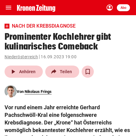
menu
account_circle
Navigation
Anmelden
Abo
close
Schließen
ein-/ausklappen
NACH DER KREBSDIAGNOSE
Abonnieren
Prominenter Kochlehrer gibt
kulinarisches Comeback
account_circle
arrow_right
Anmelden
Niederösterreich
16.09.2023 19:00
pin_drop
arrow_right
Bundesland auswäh
Wien
play_arrow
Anhören
Teilen
bookmark
Merkliste
Von
Nikolaus Frings
Suchbegriff
search
Vor rund einem Jahr erreichte Gerhard
eingeben
Pachschwöll-Kral eine folgenschwere
Krebsdiagnose. Der „Krone“ hat Österreichs
womöglich bekanntester Kochlehrer erzählt, wie es