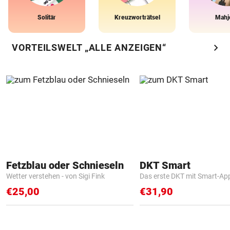
Solitär
Kreuzworträtsel
Mahj
chevron_right
VORTEILSWELT „ALLE ANZEIGEN“
Fetzblau oder Schnieseln
DKT Smart
Wetter verstehen - von Sigi Fink
Das erste DKT mit Smart-Ap
€25,00
€31,90