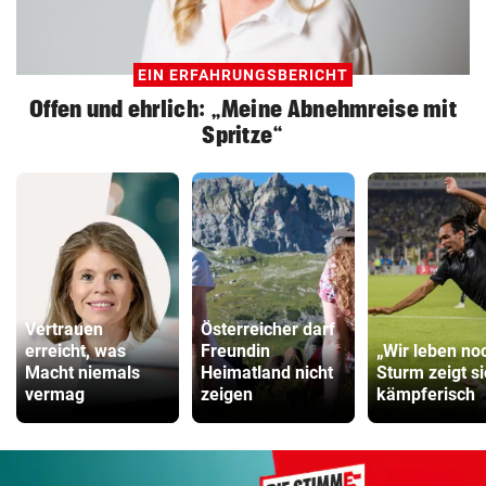
EIN ERFAHRUNGSBERICHT
Offen und ehrlich: „Meine Abnehmreise mit
Spritze“
Vertrauen
Österreicher darf
erreicht, was
Freundin
„Wir leben no
Macht niemals
Heimatland nicht
Sturm zeigt s
vermag
zeigen
kämpferisch