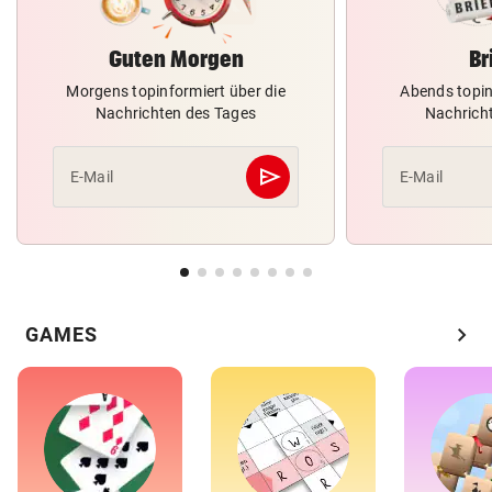
Guten Morgen
Br
Morgens topinformiert über die
Abends topin
Nachrichten des Tages
Nachrich
send
E-Mail
E-Mail
Abschicken
chevron_right
GAMES