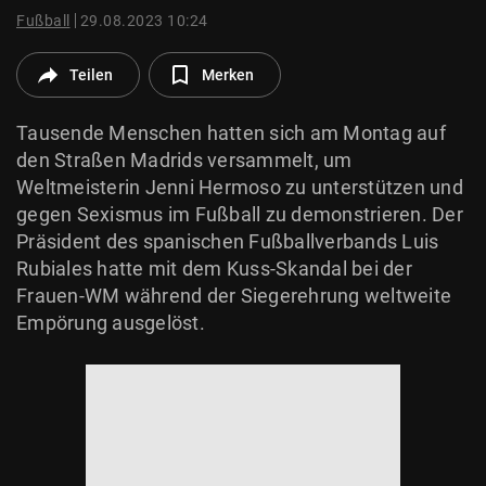
© Krone Multimedia GmbH & Co KG 2026
Fußball
29.08.2023 10:24
Muthgasse 2, 1190 Wien
Teilen
Merken
Tausende Menschen hatten sich am Montag auf
den Straßen Madrids versammelt, um
Weltmeisterin Jenni Hermoso zu unterstützen und
gegen Sexismus im Fußball zu demonstrieren. Der
Präsident des spanischen Fußballverbands Luis
Rubiales hatte mit dem Kuss-Skandal bei der
Frauen-WM während der Siegerehrung weltweite
Empörung ausgelöst.