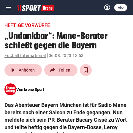
menu
account_circle
Navigation
Anmelden
Abo
close
Schließen
ein-/ausklappen
HEFTIGE VORWÜRFE
Abonnieren
„Undankbar“: Mane-Berater
schießt gegen die Bayern
account_circle
arrow_right
Anmelden
Fußball International
06.08.2023 13:53
pin_drop
arrow_right
Bundesland auswäh
Wien
play_arrow
Anhören
Teilen
bookmark
Merkliste
Von
krone Sport
Suchbegriff
search
Das Abenteuer Bayern München ist für Sadio Mane
eingeben
bereits nach einer Saison zu Ende gegangen. Nun
meldete sich sein PR-Berater Bacary Cissé zu Wort
und teilte heftig gegen die Bayern-Bosse, Leroy