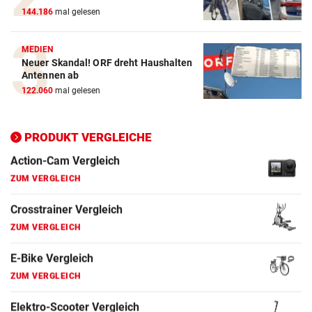
ZUM VERGLEICH
144.186
mal gelesen
Crosstrainer Vergleich
MEDIEN
ZUM VERGLEICH
Neuer Skandal! ORF dreht Haushalten
Antennen ab
E-Bike Vergleich
122.060
mal gelesen
ZUM VERGLEICH
PRODUKT VERGLEICHE
Elektro-Scooter Vergleich
ZUM VERGLEICH
Ergometer Vergleich
ZUM VERGLEICH
Fahrrad Test
ZUM VERGLEICH
Fahrradanhänger Vergleich
ZUM VERGLEICH