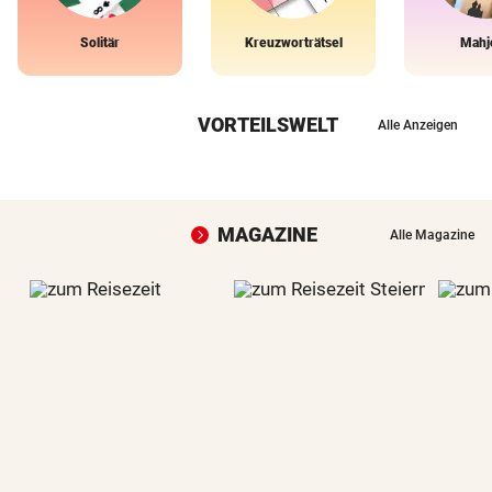
Solitär
Kreuzworträtsel
Mahj
VORTEILSWELT
Alle Anzeigen
MAGAZINE
Alle Magazine