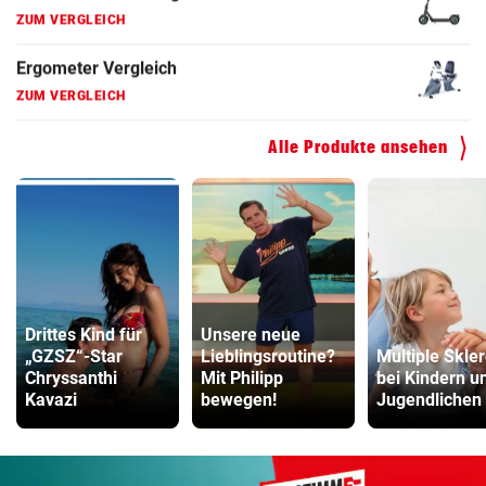
Faszienrolle Vergleich
ZUM VERGLEICH
Hoverboard Vergleich
ZUM VERGLEICH
Alle Produkte ansehen
Kinderfahrrad Vergleich
ZUM VERGLEICH
Drittes Kind für
Unsere neue
„GZSZ“-Star
Lieblingsroutine?
Multiple Skle
Chryssanthi
Mit Philipp
bei Kindern u
Kavazi
bewegen!
Jugendlichen