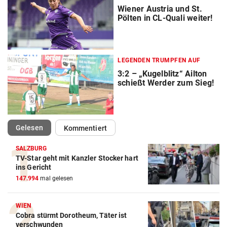
Wiener Austria und St.
Pölten in CL-Quali weiter!
LEGENDEN TRUMPFEN AUF
3:2 – „Kugelblitz“ Ailton
schießt Werder zum Sieg!
(ausgewählt)
Gelesen
Kommentiert
SALZBURG
TV-Star geht mit Kanzler Stocker hart
ins Gericht
147.994
mal gelesen
WIEN
Cobra stürmt Dorotheum, Täter ist
Action-Cam Vergleich
verschwunden