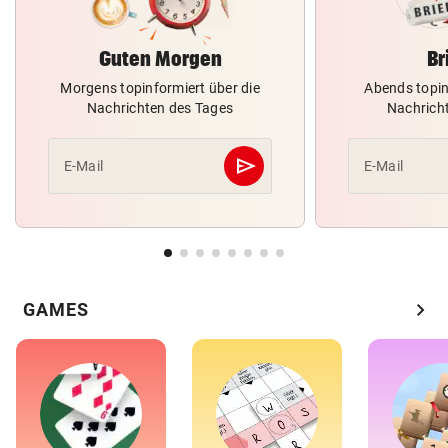
Guten Morgen
Br
Morgens topinformiert über die
Abends topin
Nachrichten des Tages
Nachrich
send
E-Mail
E-Mail
Abschicken
chevron_right
GAMES