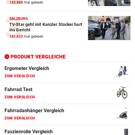
142.888
mal gelesen
E-Bike Vergleich
ZUM VERGLEICH
SALZBURG
TV-Star geht mit Kanzler Stocker hart
Elektro-Scooter Vergleich
ins Gericht
ZUM VERGLEICH
141.633
mal gelesen
Ergometer Vergleich
ZUM VERGLEICH
PRODUKT VERGLEICHE
Fahrrad Test
ZUM VERGLEICH
Fahrradanhänger Vergleich
ZUM VERGLEICH
Faszienrolle Vergleich
ZUM VERGLEICH
Hoverboard Vergleich