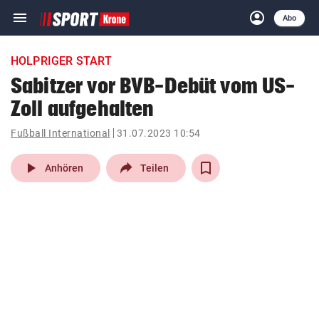
menu
account_circle
Navigation
Anmelden
Abo
close
Schließen
ein-/ausklappen
HOLPRIGER START
Abonnieren
Sabitzer vor BVB-Debüt vom US-
Zoll aufgehalten
account_circle
arrow_right
Anmelden
Fußball International
31.07.2023 10:54
pin_drop
arrow_right
Bundesland auswäh
Wien
play_arrow
Anhören
Teilen
bookmark
Merkliste
Suchbegriff
search
eingeben