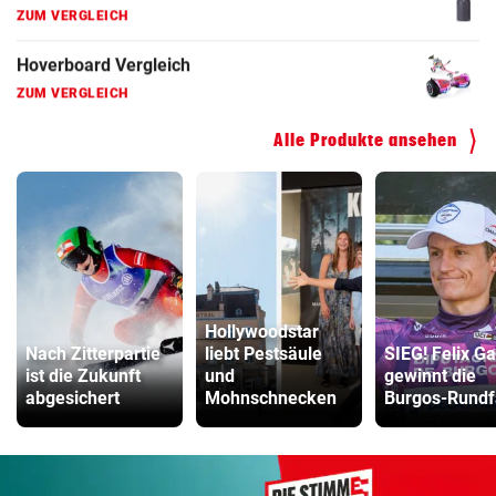
ZUM VERGLEICH
Kinderfahrrad Vergleich
ZUM VERGLEICH
Alle Produkte ansehen
Hollywoodstar
Nach Zitterpartie
liebt Pestsäule
SIEG! Felix Ga
ist die Zukunft
und
gewinnt die
abgesichert
Mohnschnecken
Burgos-Rundf