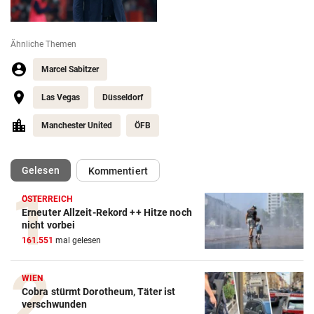
Ähnliche Themen
Marcel Sabitzer
Las Vegas
Düsseldorf
Manchester United
ÖFB
(ausgewählt)
Gelesen
Kommentiert
ÖSTERREICH
Erneuter Allzeit-Rekord ++ Hitze noch
Action-Cam Vergleich
nicht vorbei
161.551
mal gelesen
ZUM VERGLEICH
Crosstrainer Vergleich
WIEN
Cobra stürmt Dorotheum, Täter ist
ZUM VERGLEICH
verschwunden