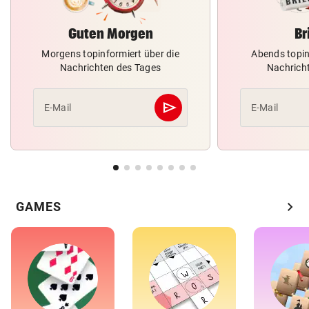
Guten Morgen
Br
Morgens topinformiert über die
Abends topin
Nachrichten des Tages
Nachrich
send
E-Mail
E-Mail
Abschicken
chevron_right
GAMES