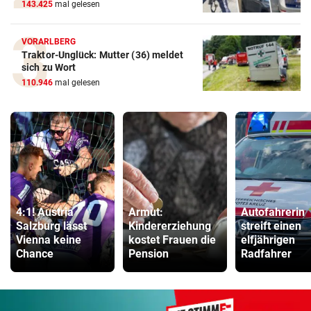
143.425
mal gelesen
VORARLBERG
Traktor-Unglück: Mutter (36) meldet
sich zu Wort
110.946
mal gelesen
4:1! Austria
Armut:
Autofahrerin
Salzburg lässt
Kindererziehung
streift einen
Vienna keine
kostet Frauen die
elfjährigen
Chance
Pension
Radfahrer