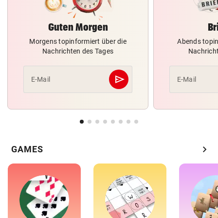
Guten Morgen
Br
Morgens topinformiert über die
Abends topin
Nachrichten des Tages
Nachrich
send
E-Mail
E-Mail
Abschicken
chevron_right
GAMES