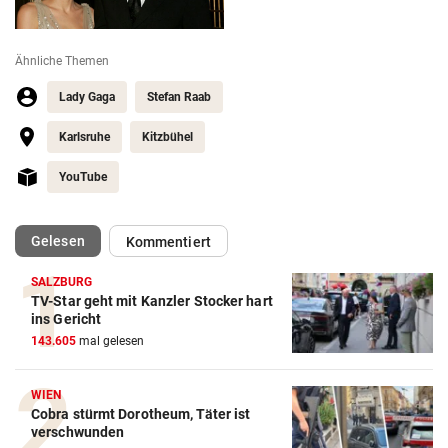
Ähnliche Themen
Lady Gaga
Stefan Raab
Karlsruhe
Kitzbühel
YouTube
(ausgewählt)
Gelesen
Kommentiert
SALZBURG
TV-Star geht mit Kanzler Stocker hart
ins Gericht
143.605
mal gelesen
WIEN
Cobra stürmt Dorotheum, Täter ist
verschwunden