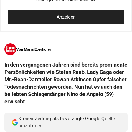
benötigen wir Ihr Einverständnis.
© Krone Multimedia GmbH & Co KG 2026
Muthgasse 2, 1190 Wien
Anzeigen
Von
Maria Eberhöfer
In den vergangenen Jahren sind bereits prominente
Persönlichkeiten wie Stefan Raab, Lady Gaga oder
Mr.-Bean-Darsteller Rowan Atkinson Opfer falscher
Todesnachrichten geworden. Nun hat es auch den
beliebten Schlagersänger Nino de Angelo (59)
erwischt.
Kronen Zeitung als bevorzugte Google-Quelle
hinzufügen