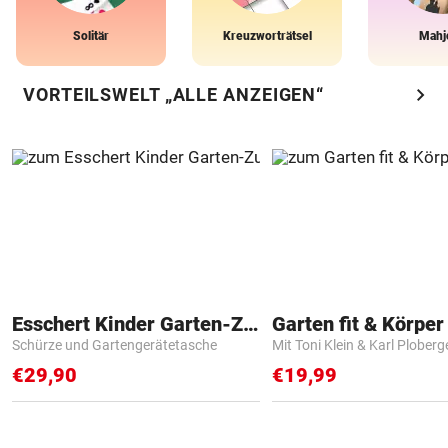
Solitär
Kreuzworträtsel
Mahj
chevron_right
VORTEILSWELT „ALLE ANZEIGEN“
Esschert Kinder Garten-Zubehör
Garten fit & Körper 
Schürze und Gartengerätetasche
Mit Toni Klein & Karl Ploberg
€29,90
€19,99