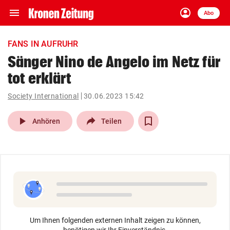
menu
account_circle
Navigation
Anmelden
Abo
close
Schließen
ein-/ausklappen
FANS IN AUFRUHR
Abonnieren
Sänger Nino de Angelo im Netz für
tot erklärt
account_circle
arrow_right
Anmelden
Society International
30.06.2023 15:42
pin_drop
arrow_right
Bundesland auswäh
Wien
play_arrow
Anhören
Teilen
bookmark
Merkliste
Suchbegriff
search
eingeben
Um Ihnen folgenden externen Inhalt zeigen zu können,