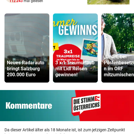
112.243
mal gelesen
„Unart, bei
Neues Radarauto
3 x 1 Traumurlaub
Postenbesetz
bringt Salzburg
mit Lidl Reisen
n im ORF
200.000 Euro
gewinnen!
mitzumischen
Da dieser Artikel älter als 18 Monate ist, ist zum jetzigen Zeitpunkt