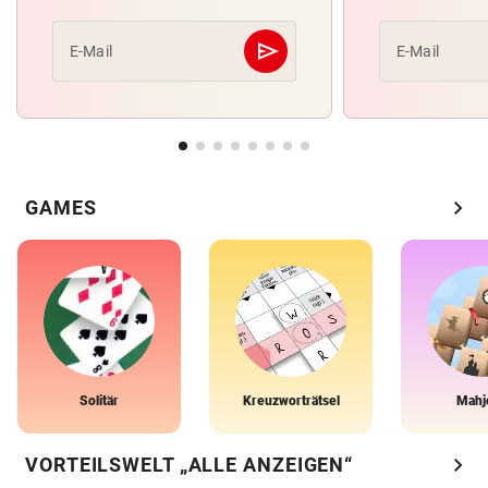
send
E-Mail
E-Mail
Abschicken
chevron_right
GAMES
Solitär
Kreuzworträtsel
Mahj
chevron_right
VORTEILSWELT „ALLE ANZEIGEN“