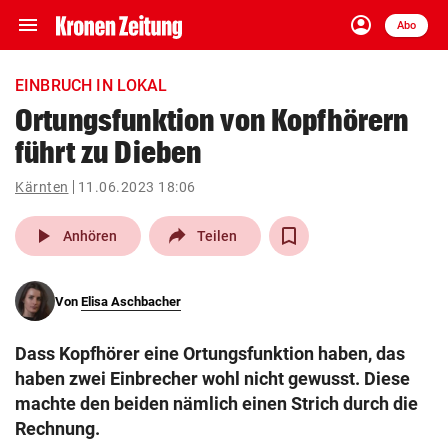
menu
account_circle
Navigation
Anmelden
Abo
close
Schließen
ein-/ausklappen
EINBRUCH IN LOKAL
Abonnieren
Ortungsfunktion von Kopfhörern
führt zu Dieben
account_circle
arrow_right
Anmelden
Kärnten
11.06.2023 18:06
pin_drop
arrow_right
Bundesland auswäh
Wien
play_arrow
Anhören
Teilen
bookmark
Merkliste
Von
Elisa Aschbacher
Suchbegriff
search
Dass Kopfhörer eine Ortungsfunktion haben, das
eingeben
haben zwei Einbrecher wohl nicht gewusst. Diese
machte den beiden nämlich einen Strich durch die
Rechnung.