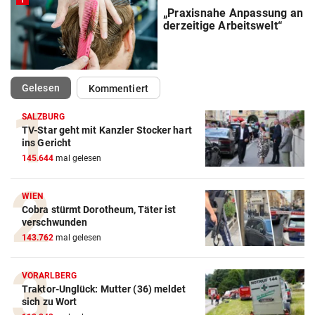
„Praxisnahe Anpassung an
derzeitige Arbeitswelt“
(ausgewählt)
Gelesen
Kommentiert
SALZBURG
TV-Star geht mit Kanzler Stocker hart
ins Gericht
145.644
mal gelesen
WIEN
Cobra stürmt Dorotheum, Täter ist
verschwunden
143.762
mal gelesen
VORARLBERG
Traktor-Unglück: Mutter (36) meldet
sich zu Wort