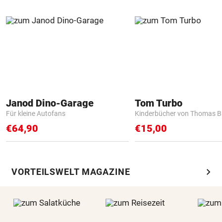
Janod Dino-Garage
Tom Turbo
Für kleine Autofans
Kinderbücher von Thomas B
€64,90
€15,00
chevron_right
VORTEILSWELT MAGAZINE