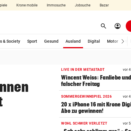
piele
Krone mobile
Immosuche
Jobsuche
Bazar
search
account_circle
Menü aufklappen
Suchen
(ausgewählt)
s & Society
Sport
Gesund
Ausland
Digital
Motor
Wir
len
LIVE IN DER METASTADT
vor 
Wincent Weiss: Fanliebe und
onnen
falscher Freitag
t
SOMMERGEWINNSPIEL 2026
vor 
20 x iPhone 16 mit Krone Digi
Abo zu gewinnen!
WOHL SCHWER VERLETZT
vor 