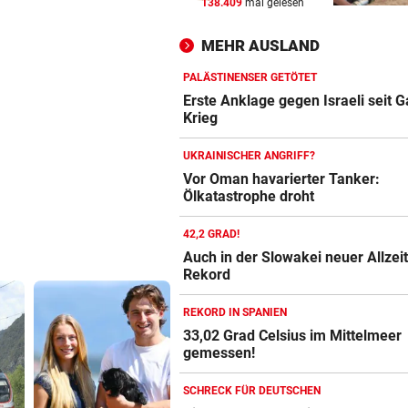
138.409
mal gelesen
KEIN ARSENAL-WECHSEL
vor 
Vinicius Jr. verlängert bei Re
MEHR AUSLAND
Madrid bis 2032
PALÄSTINENSER GETÖTET
UKRAINISCHER ANGRIFF?
vor 
Erste Anklage gegen Israeli seit 
Vor Oman havarierter Tanker
Krieg
Ölkatastrophe droht
UKRAINISCHER ANGRIFF?
„VERSTEHE ICH NICHT“
vor 
Vor Oman havarierter Tanker:
Ölkatastrophe droht
ÖFB-Kicker Wimmer packt ü
Morddrohungen aus
42,2 GRAD!
Auch in der Slowakei neuer Allzeit
Rekord
REKORD IN SPANIEN
33,02 Grad Celsius im Mittelmeer
gemessen!
SCHRECK FÜR DEUTSCHEN