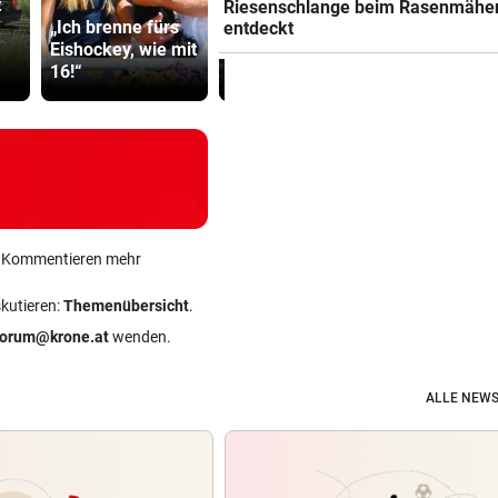
t
F1-Boss verrät: Es
Katzentöter
Riesenschlange beim Rasenmähe
„Ich brenne fürs
wird mehr
Anwalt: „Ni
entdeckt
Eishockey, wie mit
Sprintrennen
viel Hass
16!“
geben
begegnet“
ein Kommentieren mehr
skutieren:
Themenübersicht
.
forum@krone.at
wenden.
ALLE NEWS