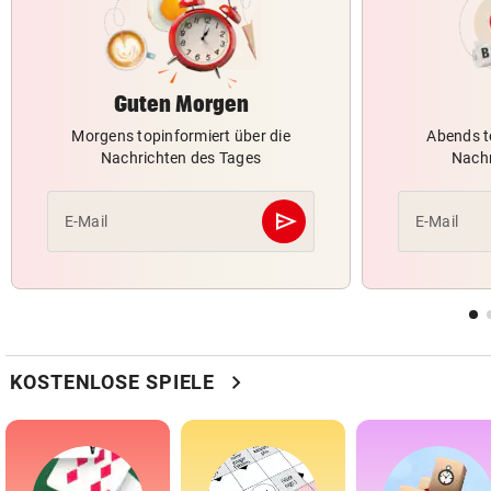
Guten Morgen
Morgens topinformiert über die
Abends t
Nachrichten des Tages
Nachr
send
E-Mail
E-Mail
Abschicken
chevron_right
KOSTENLOSE SPIELE