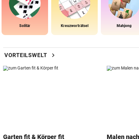
Solitär
Kreuzworträtsel
Mahjong
chevron_right
VORTEILSWELT
Garten fit & Körper fit
Malen nach