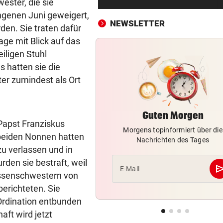
ester, die sie
Erste Anklage gegen Israeli s
angenen Juni geweigert,
Gaza-Krieg
NEWSLETTER
rden. Sie traten dafür
STIMMEN ZUM SPIEL
vor 
age mit Blick auf das
Sportboss Katzer: „Fahren
iligen Stuhl
superhappy nach Hause“
s hatten sie die
er zumindest als Ort
ORKAN, KEIN STROM & CO
vor 
Skurrilitäten in der Red Bull
häufen sich
Guten Morgen
Papst Franziskus
Morgens topinformiert über die
WASSERSPRINGEN
vor 
 beiden Nonnen hatten
Nachrichten des Tages
Knoll bei EM Achter vom Tur
u verlassen und in
Lotfi auf Rang 12!
rden sie bestraft, weil
se
E-Mail
issenschwestern von
SCHON NÄCHSTE SAISON
vor 
berichteten. Sie
F1-Boss verrät: Es wird mehr
Sprintrennen geben
Ordination entbunden
aft wird jetzt
FREISPRÜCHE REGEN AUF
vor 