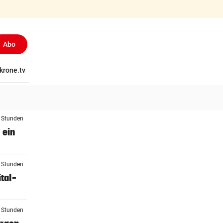
Abo
tschaft
krone.tv
Wissen
Gericht
Kolumnen
Freizeit
Reise
Ti
4 Stunden
 ein
4 Stunden
tal-
5 Stunden