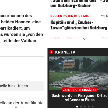
„Sah sehr schlimm aus“ – S
um Salzburg-Kicker
lausurnonnen des
BULLEN-NOTEN IM DETAIL
vor 
e beiden Nonnen, eine
Kapitän und „Zauber-
Zawie“glänzten bei Salzburg
barrikadiert, um
s wurden sie „von den
STIMMEN ZUM SPIEL
vor 
 teilte der Vatikan
Austria-Trainer Helm: „Das
uns besser!“
KRONE.TV
KUNDENDATEN BETROFFEN
vor 
Cyberangriff auf Wiener
Schmuckhändler Frey Wille
EUROPA-LEAGUE-QUALI
vor 
uelle hinzufügen
Joker Tabakovic führt Salzbu
ZAHLREICHE EINSÄTZE
Last-Minute-Sieg
Bach wurde in Pinzgauer Ort zu
reißendem Fluss
ello an der Amalfiküste
PALÄSTINENSER GETÖTET
vor 