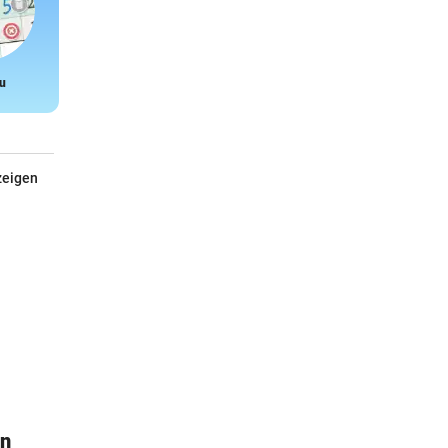
u
Snake
zeigen
ln
PowerWalker