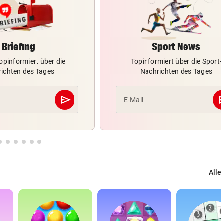
Briefing
Sport News
opinformiert über die
Topinformiert über die Sport
ichten des Tages
Nachrichten des Tages
send
s
E-Mail
Abschicken
Alle