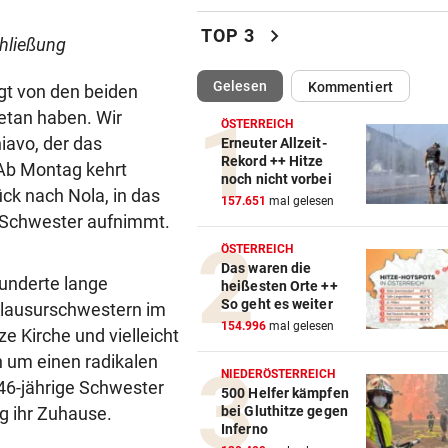
Katzentöter-Anwalt: „Nie so 
chevron_right
TOP 3
chließung
Hass begegnet“
(ausgewählt)
Gelesen
Kommentiert
gt von den beiden
TRUMP DROHT:
vor 
Lange Haftstrafen für Berich
getan haben. Wir
ÖSTERREICH
über Waffenengpässe
iavo, der das
Erneuter Allzeit-
Rekord ++ Hitze
. Ab Montag kehrt
noch nicht vorbei
CONFERENCE LEAGUE
vor 
ck nach Nola, in das
157.651
mal gelesen
Sieg! Austria stößt die Tür z
e Schwester aufnimmt.
Play-off weit auf
ÖSTERREICH
Das waren die
MITTEN IN HITZEWELLE
vor 
hunderte lange
heißesten Orte ++
Irre! Salzburg – Pafos wegen
So geht es weiter
 Klausurschwestern im
Sintflut unterbrochen
154.996
mal gelesen
ze Kirche und vielleicht
h um einen radikalen
RADSPORT
vor 
NIEDERÖSTERREICH
 46-jährige Schwester
Reusser vor Ventoux-Etappe
500 Helfer kämpfen
g ihr Zuhause.
bei Gluthitze gegen
weiter im Gelben Trikot
Inferno