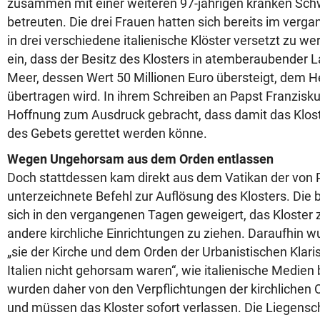
zusammen mit einer weiteren 97-jährigen kranken Schw
betreuten. Die drei Frauen hatten sich bereits im verg
in drei verschiedene italienische Klöster versetzt zu we
ein, dass der Besitz des Klosters in atemberaubender L
Meer, dessen Wert 50 Millionen Euro übersteigt, dem He
übertragen wird. In ihrem Schreiben an Papst Franzisku
Hoffnung zum Ausdruck gebracht, dass damit das Klost
des Gebets gerettet werden könne.
Wegen Ungehorsam aus dem Orden entlassen
Doch stattdessen kam direkt aus dem Vatikan der von 
unterzeichnete Befehl zur Auflösung des Klosters. Die
sich in den vergangenen Tagen geweigert, das Kloster z
andere kirchliche Einrichtungen zu ziehen. Daraufhin wu
„sie der Kirche und dem Orden der Urbanistischen Klar
Italien nicht gehorsam waren“, wie italienische Medien 
wurden daher von den Verpflichtungen der kirchlichen 
und müssen das Kloster sofort verlassen. Die Liegensch