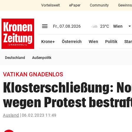
Vorteilswelt
ePaper
Community
Gewinns
close
Schließen
menu
Menü aufklappen
Fr., 07.08.2026
23°C
Wien
Abonnieren
Krone+
Österreich
Wien
Politik
Star
account_circle
arrow_right
Anmelden
Deutschland
Außenpolitk
pin_drop
arrow_right
Bundesland auswäh
Wien
VATIKAN GNADENLOS
bookmark
Merkliste
Klosterschließung: N
wegen Protest bestraf
Suchbegriff
search
eingeben
Ausland
06.02.2023 11:49