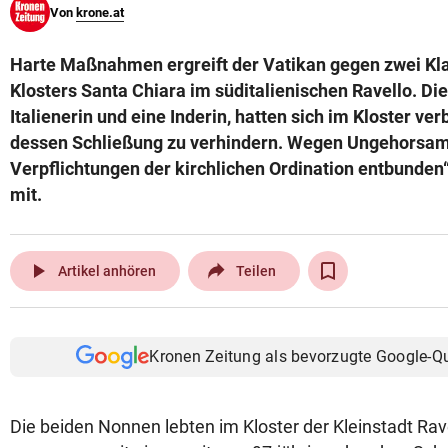
Von
krone.at
© Krone Multimedia GmbH & Co KG 2026
Muthgasse 2, 1190 Wien
Harte Maßnahmen ergreift der Vatikan gegen zwei K
Klosters Santa Chiara im süditalienischen Ravello. Di
Italienerin und eine Inderin, hatten sich im Kloster ver
dessen Schließung zu verhindern. Wegen Ungehorsam
Verpflichtungen der kirchlichen Ordination entbunden“,
mit.
play_arrow
Artikel anhören
Teilen
Kronen Zeitung als bevorzugte Google-Q
Die beiden Nonnen lebten im Kloster der Kleinstadt Rav