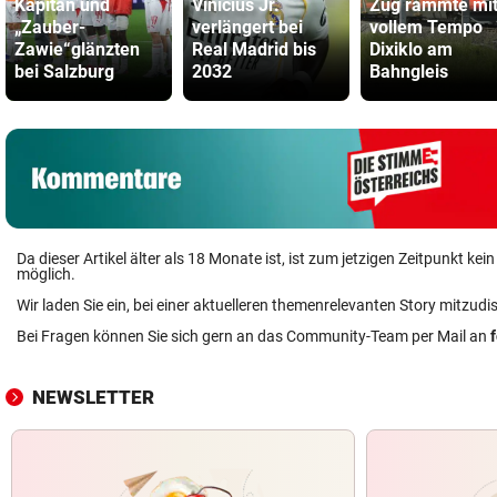
Kapitän und
Vinicius Jr.
Zug rammte mi
„Zauber-
verlängert bei
vollem Tempo
Zawie“glänzten
Real Madrid bis
Dixiklo am
bei Salzburg
2032
Bahngleis
Da dieser Artikel älter als 18 Monate ist, ist zum jetzigen Zeitpunkt k
möglich.
Wir laden Sie ein, bei einer aktuelleren themenrelevanten Story mitzudi
Bei Fragen können Sie sich gern an das Community-Team per Mail an
NEWSLETTER