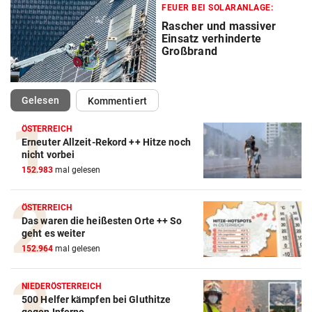
FEUER BEI SOLARANLAGE:
Rascher und massiver
Einsatz verhinderte
Großbrand
(ausgewählt)
Gelesen
Kommentiert
ÖSTERREICH
Erneuter Allzeit-Rekord ++ Hitze noch
nicht vorbei
152.983
mal gelesen
ÖSTERREICH
Das waren die heißesten Orte ++ So
geht es weiter
152.964
mal gelesen
NIEDERÖSTERREICH
500 Helfer kämpfen bei Gluthitze