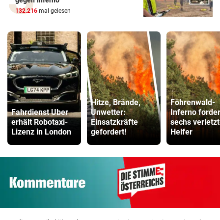
gegen Inferno
132.216
mal gelesen
Hitze, Brände,
Föhrenwald-
Fahrdienst Uber
Unwetter:
Inferno forder
erhält Robotaxi-
Einsatzkräfte
sechs verletz
Lizenz in London
gefordert!
Helfer