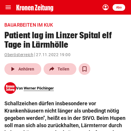
menu
account_circle
Navigation
Anmelden
Abo
close
Schließen
ein-/ausklappen
BAUARBEITEN IM KUK
Abonnieren
Patient lag im Linzer Spital elf
Tage in Lärmhölle
account_circle
arrow_right
Anmelden
Oberösterreich
27.11.2022 19:00
pin_drop
arrow_right
Bundesland auswäh
Wien
play_arrow
Anhören
Teilen
bookmark
Merkliste
Von
Werner Pöchinger
Suchbegriff
search
Schallzeichen dürfen insbesondere vor
eingeben
Krankenhäusern nicht länger als unbedingt nötig
gegeben werden", heißt es in der StVO. Beim Hupen
soll man sich also zurückhalten, Lärmterror durch