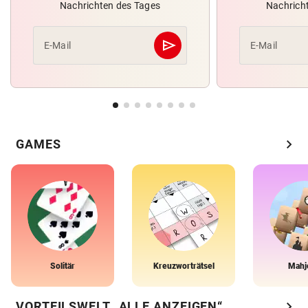
Nachrichten des Tages
Nachrich
send
E-Mail
E-Mail
Abschicken
chevron_right
GAMES
Solitär
Kreuzworträtsel
Mahj
chevron_right
VORTEILSWELT „ALLE ANZEIGEN“