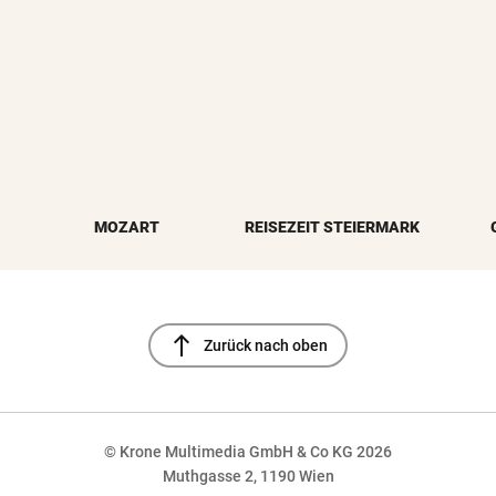
MOZART
REISEZEIT STEIERMARK
north
Zurück nach oben
© Krone Multimedia GmbH & Co KG 2026
Muthgasse 2, 1190 Wien