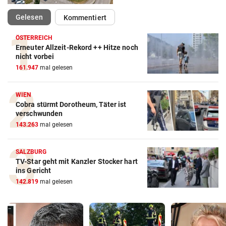
(ausgewählt)
Gelesen
Kommentiert
ÖSTERREICH
Erneuter Allzeit-Rekord ++ Hitze noch
nicht vorbei
161.947
mal gelesen
WIEN
Cobra stürmt Dorotheum, Täter ist
verschwunden
143.263
mal gelesen
SALZBURG
TV-Star geht mit Kanzler Stocker hart
ins Gericht
142.819
mal gelesen