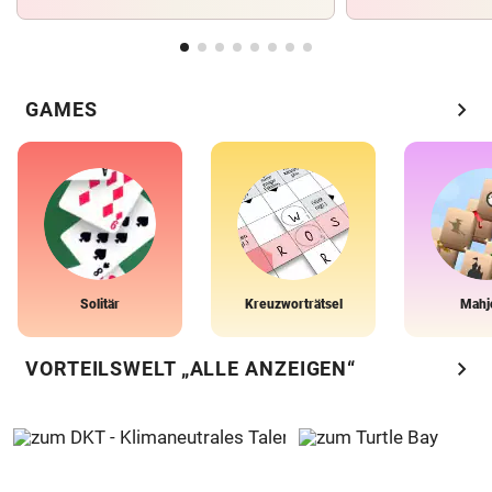
chevron_right
GAMES
Solitär
Kreuzworträtsel
Mahj
chevron_right
VORTEILSWELT „ALLE ANZEIGEN“