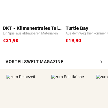
DKT - Klimaneutrales Talent
Turtle Bay
Ein Spiel aus abbaubaren Materialien
Aus dem Weg, hier kommen w
€31,90
€19,90
chevron_right
VORTEILSWELT MAGAZINE