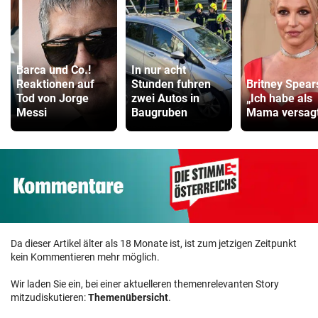
Barca und Co.!
In nur acht
Reaktionen auf
Stunden fuhren
Britney Spear
Tod von Jorge
zwei Autos in
„Ich habe als
Messi
Baugruben
Mama versag
Da dieser Artikel älter als 18 Monate ist, ist zum jetzigen Zeitpunkt
kein Kommentieren mehr möglich.
Wir laden Sie ein, bei einer aktuelleren themenrelevanten Story
mitzudiskutieren:
Themenübersicht
.