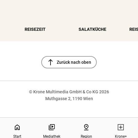
REISEZEIT
SALATKÜCHE
REI
north
Zurück nach oben
© Krone Multimedia GmbH & Co KG 2026
Muthgasse 2, 1190 Wien
NaN%
home
pin_drop
Start
Mediathek
Region
Krone+