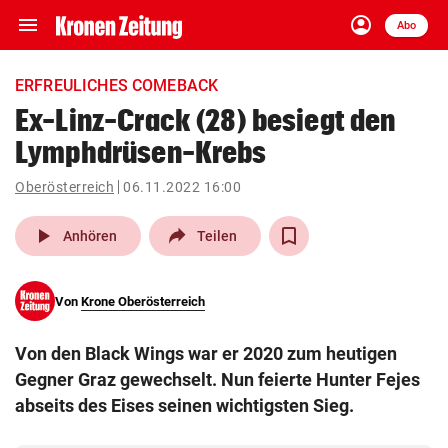
menu
account_circle
Navigation
Anmelden
Abo
close
Schließen
ein-/ausklappen
ERFREULICHES COMEBACK
Abonnieren
Ex-Linz-Crack (28) besiegt den
Lymphdrüsen-Krebs
account_circle
arrow_right
Anmelden
Oberösterreich
06.11.2022 16:00
pin_drop
arrow_right
Bundesland auswäh
Wien
play_arrow
Anhören
Teilen
bookmark
Merkliste
Von
Krone Oberösterreich
Suchbegriff
search
Von den Black Wings war er 2020 zum heutigen
eingeben
Gegner Graz gewechselt. Nun feierte Hunter Fejes
abseits des Eises seinen wichtigsten Sieg.