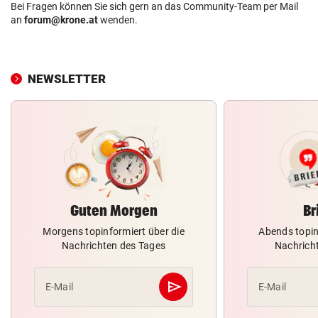
Bei Fragen können Sie sich gern an das Community-Team per Mail
an
forum@krone.at
wenden.
NEWSLETTER
Guten Morgen
Br
Morgens topinformiert über die
Abends topin
Nachrichten des Tages
Nachrich
send
E-Mail
E-Mail
Abschicken