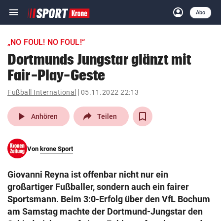
menu
account_circle
Navigation
Anmelden
Abo
close
Schließen
ein-/ausklappen
„NO FOUL! NO FOUL!“
Abonnieren
Dortmunds Jungstar glänzt mit
Fair-Play-Geste
account_circle
arrow_right
Anmelden
Fußball International
05.11.2022 22:13
pin_drop
arrow_right
Bundesland auswäh
Wien
play_arrow
Anhören
Teilen
bookmark
Merkliste
Von
krone Sport
Suchbegriff
search
Giovanni Reyna ist offenbar nicht nur ein
eingeben
großartiger Fußballer, sondern auch ein fairer
Sportsmann. Beim 3:0-Erfolg über den VfL Bochum
am Samstag machte der Dortmund-Jungstar den