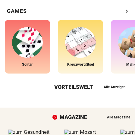
chevron_right
GAMES
Solitär
Kreuzworträtsel
Mahj
VORTEILSWELT
Alle Anzeigen
MAGAZINE
Alle Magazine