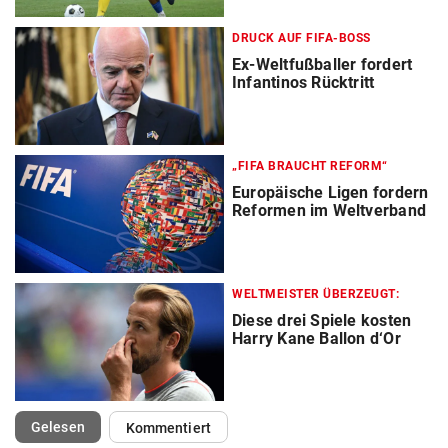
DRUCK AUF FIFA-BOSS
Ex-Weltfußballer fordert
Infantinos Rücktritt
„FIFA BRAUCHT REFORM“
Europäische Ligen fordern
Reformen im Weltverband
WELTMEISTER ÜBERZEUGT:
Diese drei Spiele kosten
Harry Kane Ballon d‘Or
(ausgewählt)
Gelesen
Kommentiert