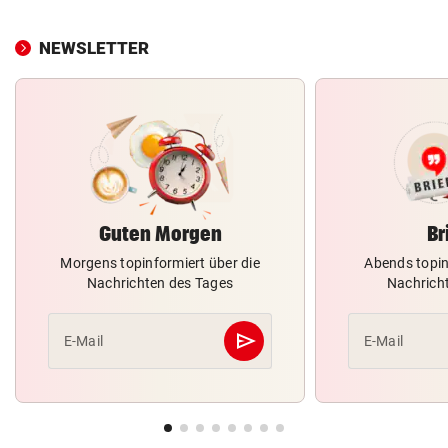
NEWSLETTER
Guten Morgen
Br
Morgens topinformiert über die
Abends topin
Nachrichten des Tages
Nachrich
send
E-Mail
E-Mail
Abschicken