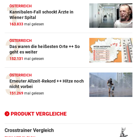
ÖSTERREICH
Kannibalen-Fall schockt Ärzte in
Wiener Spital
163.833
mal gelesen
Action-Cam Vergleich
ZUM VERGLEICH
ÖSTERREICH
Das waren die heißesten Orte ++ So
Crosstrainer Vergleich
geht es weiter
ZUM VERGLEICH
152.131
mal gelesen
E-Bike Vergleich
ÖSTERREICH
ZUM VERGLEICH
Erneuter Allzeit-Rekord ++ Hitze noch
nicht vorbei
Elektro-Scooter Vergleich
151.269
mal gelesen
ZUM VERGLEICH
Ergometer Vergleich
PRODUKT VERGLEICHE
ZUM VERGLEICH
Fahrrad Test