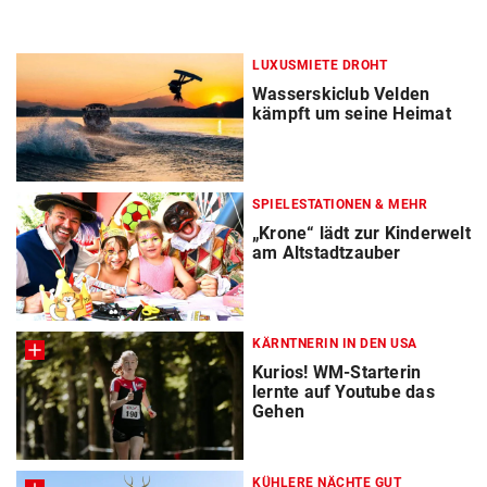
LUXUSMIETE DROHT
Wasserskiclub Velden
kämpft um seine Heimat
SPIELESTATIONEN & MEHR
„Krone“ lädt zur Kinderwelt
am Altstadtzauber
KÄRNTNERIN IN DEN USA
Kurios! WM-Starterin
lernte auf Youtube das
Gehen
KÜHLERE NÄCHTE GUT