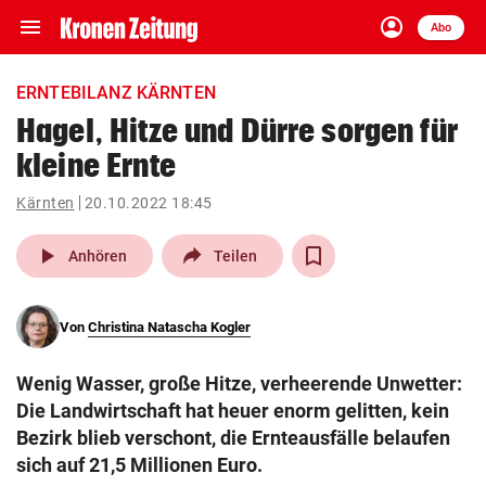
menu
account_circle
Navigation
Anmelden
Abo
close
Schließen
ein-/ausklappen
ERNTEBILANZ KÄRNTEN
Abonnieren
Hagel, Hitze und Dürre sorgen für
kleine Ernte
account_circle
arrow_right
Anmelden
Kärnten
20.10.2022 18:45
pin_drop
arrow_right
Bundesland auswäh
Wien
play_arrow
Anhören
Teilen
bookmark
Merkliste
Von
Christina Natascha Kogler
Suchbegriff
search
Wenig Wasser, große Hitze, verheerende Unwetter:
eingeben
Die Landwirtschaft hat heuer enorm gelitten, kein
Bezirk blieb verschont, die Ernteausfälle belaufen
sich auf 21,5 Millionen Euro.