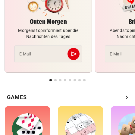
Guten Morgen
Br
Morgens topinformiert über die
Abends topin
Nachrichten des Tages
Nachrich
send
E-Mail
E-Mail
Abschicken
chevron_right
GAMES