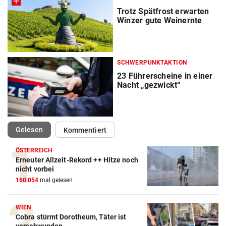
Trotz Spätfrost erwarten
Winzer gute Weinernte
SCHWERPUNKTAKTION
23 Führerscheine in einer
Nacht „gezwickt“
(ausgewählt)
Gelesen
Kommentiert
ÖSTERREICH
Erneuter Allzeit-Rekord ++ Hitze noch
nicht vorbei
160.054
mal gelesen
WIEN
Cobra stürmt Dorotheum, Täter ist