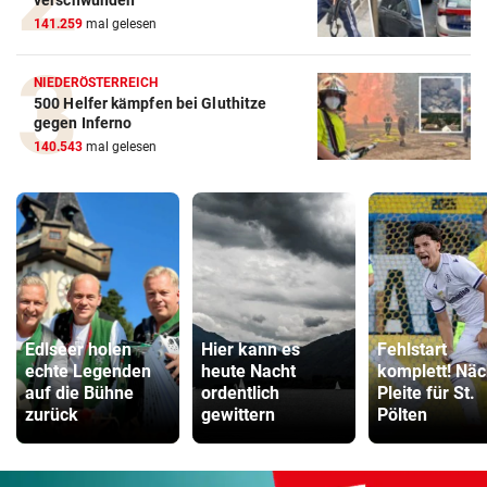
verschwunden
141.259
mal gelesen
NIEDERÖSTERREICH
500 Helfer kämpfen bei Gluthitze
gegen Inferno
140.543
mal gelesen
Edlseer holen
Hier kann es
Fehlstart
echte Legenden
heute Nacht
komplett! Näc
auf die Bühne
ordentlich
Pleite für St.
zurück
gewittern
Pölten