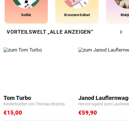
Solitär
Kreuzworträtsel
Mahj
chevron_right
VORTEILSWELT „ALLE ANZEIGEN“
Tom Turbo
Janod Lauflernwa
Kinderbücher von Thomas Brezina
Hervorragend zum Laufenle
€15,00
€59,90