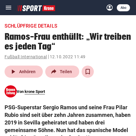
menu
account_circle
Navigation
Anmelden
Abo
close
Schließen
ein-/ausklappen
SCHLÜPFRIGE DETAILS
Abonnieren
Ramos-Frau enthüllt: „Wir treiben
es jeden Tag“
account_circle
arrow_right
Anmelden
Fußball International
12.10.2022 11:49
pin_drop
arrow_right
Bundesland auswäh
Wien
play_arrow
Anhören
Teilen
bookmark
Merkliste
Von
krone Sport
Suchbegriff
search
PSG-Superstar Sergio Ramos und seine Frau Pilar
eingeben
Rubio sind seit über zehn Jahren zusammen, haben
2019 in Sevilla geheiratet und haben drei
gemeinsame Söhne. Nun hat das spanische Model