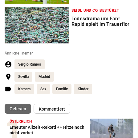
SEIDL UND CO. BESTÜRZT
Todesdrama um Fan!
Rapid spielt im Trauerflor
Ähnliche Themen
Sergio Ramos
Sevilla
Madrid
Kamera
Sex
Familie
Kinder
(ausgewählt)
Gelesen
Kommentiert
ÖSTERREICH
Erneuter Allzeit-Rekord ++ Hitze noch
Action-Cam Vergleich
nicht vorbei