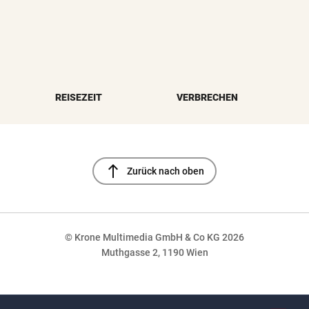
REISEZEIT
VERBRECHEN
north
Zurück nach oben
© Krone Multimedia GmbH & Co KG 2026
Muthgasse 2, 1190 Wien
NaN%