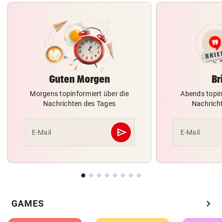
Guten Morgen
Br
Morgens topinformiert über die
Abends topin
Nachrichten des Tages
Nachrich
send
E-Mail
E-Mail
Abschicken
chevron_right
GAMES