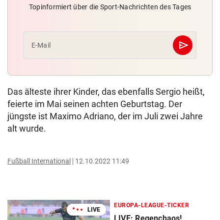
Topinformiert über die Sport-Nachrichten des Tages
send
E-Mail
Abschicken
Das älteste ihrer Kinder, das ebenfalls Sergio heißt,
feierte im Mai seinen achten Geburtstag. Der
jüngste ist Maximo Adriano, der im Juli zwei Jahre
alt wurde.
Fußball International
12.10.2022 11:49
EUROPA-LEAGUE-TICKER
LIVE
LIVE: Regenchaos!