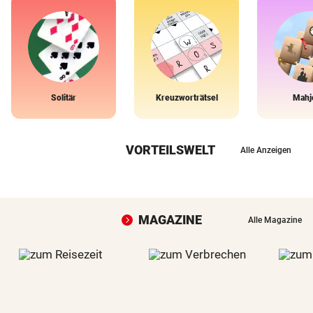
Solitär
Kreuzworträtsel
Mahj
VORTEILSWELT
Alle Anzeigen
MAGAZINE
Alle Magazine