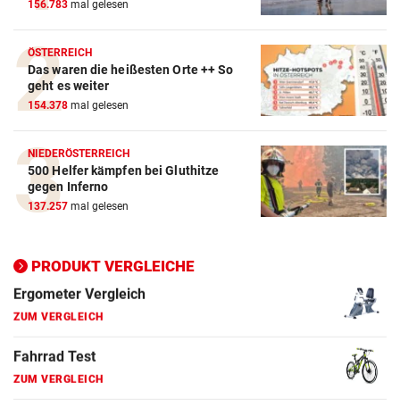
156.783
mal gelesen
ZUM VERGLEICH
Crosstrainer Vergleich
ÖSTERREICH
Das waren die heißesten Orte ++ So
ZUM VERGLEICH
geht es weiter
154.378
mal gelesen
E-Bike Vergleich
ZUM VERGLEICH
NIEDERÖSTERREICH
500 Helfer kämpfen bei Gluthitze
Elektro-Scooter Vergleich
gegen Inferno
ZUM VERGLEICH
137.257
mal gelesen
Ergometer Vergleich
ZUM VERGLEICH
PRODUKT VERGLEICHE
Fahrrad Test
ZUM VERGLEICH
Fahrradanhänger Vergleich
ZUM VERGLEICH