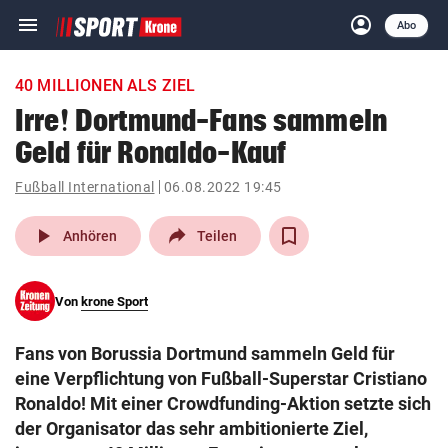
menu
account_circle
Navigation
Anmelden
Abo
close
Schließen
ein-/ausklappen
40 MILLIONEN ALS ZIEL
Abonnieren
Irre! Dortmund-Fans sammeln
Geld für Ronaldo-Kauf
account_circle
arrow_right
Anmelden
Fußball International
06.08.2022 19:45
pin_drop
arrow_right
Bundesland auswäh
Wien
play_arrow
Anhören
Teilen
bookmark
Merkliste
Von
krone Sport
Suchbegriff
search
Fans von Borussia Dortmund sammeln Geld für
eingeben
eine Verpflichtung von Fußball-Superstar Cristiano
Ronaldo! Mit einer Crowdfunding-Aktion setzte sich
der Organisator das sehr ambitionierte Ziel,