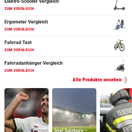
ZUM VERGLEICH
Faszienrolle Vergleich
ZUM VERGLEICH
Hoverboard Vergleich
ZUM VERGLEICH
Kinderfahrrad Vergleich
ZUM VERGLEICH
Alle Produkte ansehen
Irre! Salzburg –