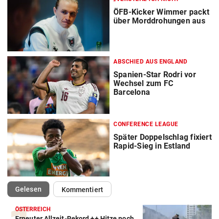
ÖFB-Kicker Wimmer packt
über Morddrohungen aus
ABSCHIED AUS ENGLAND
Spanien-Star Rodri vor
Wechsel zum FC
Barcelona
CONFERENCE LEAGUE
Später Doppelschlag fixiert
Rapid-Sieg in Estland
(ausgewählt)
Gelesen
Kommentiert
ÖSTERREICH
Erneuter Allzeit-Rekord ++ Hitze noch