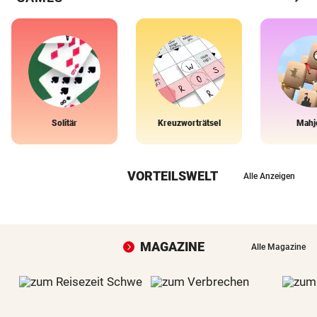
Solitär
Kreuzworträtsel
Mahj
VORTEILSWELT
Alle Anzeigen
MAGAZINE
Alle Magazine