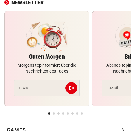
NEWSLETTER
Guten Morgen
Br
Morgens topinformiert über die
Abends topin
Nachrichten des Tages
Nachrich
send
E-Mail
E-Mail
Abschicken
chevron_right
GAMES