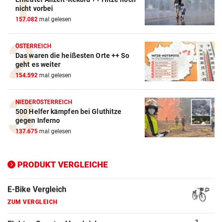
Action-Cam Vergleich
nicht vorbei
157.082
mal gelesen
ZUM VERGLEICH
Crosstrainer Vergleich
ÖSTERREICH
Das waren die heißesten Orte ++ So
ZUM VERGLEICH
geht es weiter
154.592
mal gelesen
E-Bike Vergleich
ZUM VERGLEICH
NIEDERÖSTERREICH
500 Helfer kämpfen bei Gluthitze
Elektro-Scooter Vergleich
gegen Inferno
ZUM VERGLEICH
137.675
mal gelesen
Ergometer Vergleich
ZUM VERGLEICH
PRODUKT VERGLEICHE
Fahrrad Test
ZUM VERGLEICH
Fahrradanhänger Vergleich