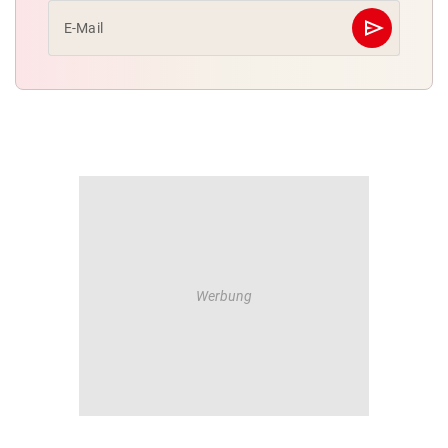
send
E-Mail
Abschicken