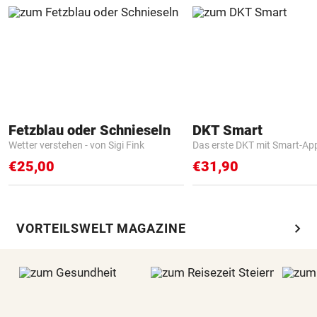
Fetzblau oder Schnieseln
DKT Smart
Wetter verstehen - von Sigi Fink
Das erste DKT mit Smart-Ap
€25,00
€31,90
chevron_right
VORTEILSWELT MAGAZINE