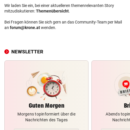
Wir laden Sie ein, bei einer aktuelleren themenrelevanten Story
mitzudiskutieren:
Themenübersicht
.
Bei Fragen können Sie sich gern an das Community-Team per Mail
an
forum@krone.at
wenden.
NEWSLETTER
Guten Morgen
Br
Morgens topinformiert über die
Abends topin
Nachrichten des Tages
Nachrich