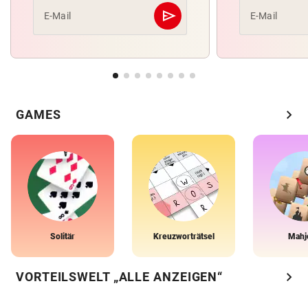
send
E-Mail
E-Mail
Abschicken
chevron_right
GAMES
Solitär
Kreuzworträtsel
Mahj
chevron_right
VORTEILSWELT „ALLE ANZEIGEN“