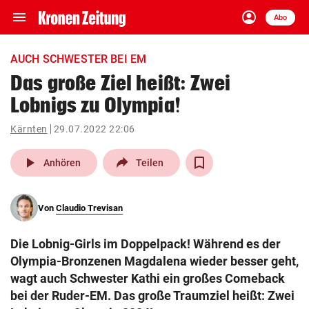
menu
account_circle
Navigation
Anmelden
Abo
close
Schließen
ein-/ausklappen
AUCH SCHWESTER BEI EM
Abonnieren
Das große Ziel heißt: Zwei
Lobnigs zu Olympia!
account_circle
arrow_right
Anmelden
Kärnten
29.07.2022 22:06
pin_drop
arrow_right
Bundesland auswäh
Wien
play_arrow
Anhören
Teilen
bookmark
Merkliste
Von
Claudio Trevisan
Suchbegriff
search
Die Lobnig-Girls im Doppelpack! Während es der
eingeben
Olympia-Bronzenen Magdalena wieder besser geht,
wagt auch Schwester Kathi ein großes Comeback
bei der Ruder-EM. Das große Traumziel heißt: Zwei