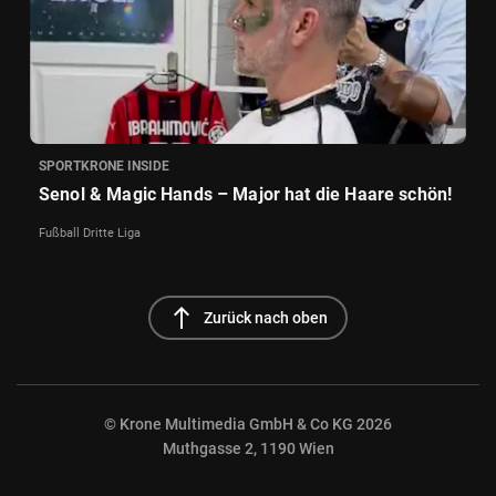
SPORTKRONE INSIDE
Senol & Magic Hands – Major hat die Haare schön!
Fußball Dritte Liga
north
Zurück nach oben
© Krone Multimedia GmbH & Co KG 2026
Muthgasse 2, 1190 Wien