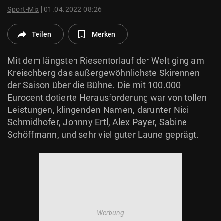
© Krone Multimedia GmbH & Co KG 2026
Sport-Mix
01.04.2022 08:26
Muthgasse 2, 1190 Wien
Teilen
Merken
Mit dem längsten Riesentorlauf der Welt ging am
Kreischberg das außergewöhnlichste Skirennen
der Saison über die Bühne. Die mit 100.000
Eurocent dotierte Herausforderung war von tollen
Leistungen, klingenden Namen, darunter Nici
Schmidhofer, Johnny Ertl, Alex Payer, Sabine
Schöffmann, und sehr viel guter Laune geprägt.