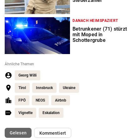
Steuerzahler
DANACH HEIMSPAZIERT
Betrunkener (71) stürzt
mit Moped in
Schottergrube
Ähnliche Themen
Georg Willi
Tirol
Innsbruck
Ukraine
FPÖ
NEOS
Airbnb
Vignette
Eskalation
(ausgewählt)
Gelesen
Kommentiert