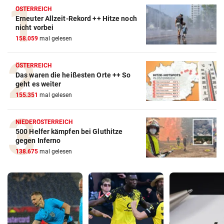
ÖSTERREICH
Erneuter Allzeit-Rekord ++ Hitze noch
nicht vorbei
158.059
mal gelesen
ÖSTERREICH
Das waren die heißesten Orte ++ So
geht es weiter
155.351
mal gelesen
NIEDERÖSTERREICH
500 Helfer kämpfen bei Gluthitze
gegen Inferno
138.675
mal gelesen