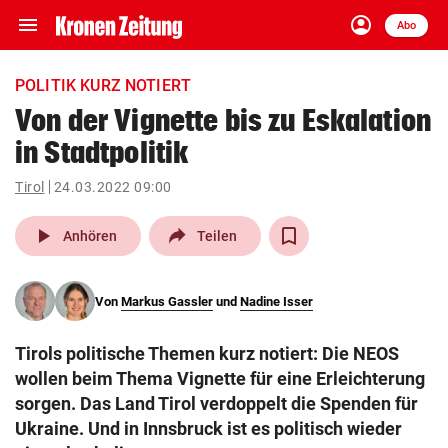
menu
account_circle
Navigation
Anmelden
Abo
close
Schließen
ein-/ausklappen
POLITIK KURZ NOTIERT
Abonnieren
Von der Vignette bis zu Eskalation
in Stadtpolitik
account_circle
arrow_right
Anmelden
Tirol
24.03.2022 09:00
pin_drop
arrow_right
Bundesland auswäh
Wien
play_arrow
Anhören
Teilen
bookmark
Merkliste
Von
Markus Gassler
und
Nadine Isser
Suchbegriff
search
Tirols politische Themen kurz notiert: Die NEOS
eingeben
wollen beim Thema Vignette für eine Erleichterung
sorgen. Das Land Tirol verdoppelt die Spenden für
Ukraine. Und in Innsbruck ist es politisch wieder