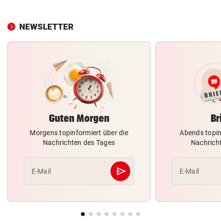
NEWSLETTER
Guten Morgen
Br
Morgens topinformiert über die
Abends topin
Nachrichten des Tages
Nachrich
send
E-Mail
E-Mail
Abschicken