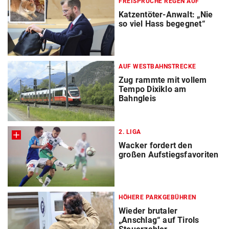
FREISPRÜCHE REGEN AUF
Katzentöter-Anwalt: „Nie
so viel Hass begegnet“
AUF WESTBAHNSTRECKE
Zug rammte mit vollem
Tempo Dixiklo am
Bahngleis
2. LIGA
Wacker fordert den
großen Aufstiegsfavoriten
HÖHERE PARKGEBÜHREN
Wieder brutaler
„Anschlag“ auf Tirols