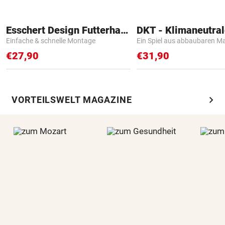
Esschert Design Futterhaus
Einfache & schnelle Montage
Ein Spiel aus abbaubaren Ma
€27,90
€31,90
chevron_right
VORTEILSWELT MAGAZINE