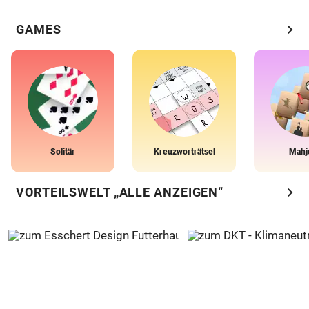
chevron_right
GAMES
Solitär
Kreuzworträtsel
Mahj
chevron_right
VORTEILSWELT „ALLE ANZEIGEN“