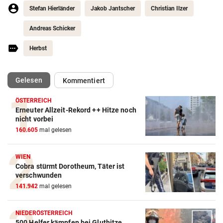
Stefan Hierländer
Jakob Jantscher
Christian Ilzer
Andreas Schicker
Herbst
(ausgewählt)
Gelesen
Kommentiert
ÖSTERREICH
Erneuter Allzeit-Rekord ++ Hitze noch
nicht vorbei
160.605
mal gelesen
WIEN
Cobra stürmt Dorotheum, Täter ist
verschwunden
141.942
mal gelesen
NIEDERÖSTERREICH
500 Helfer kämpfen bei Gluthitze