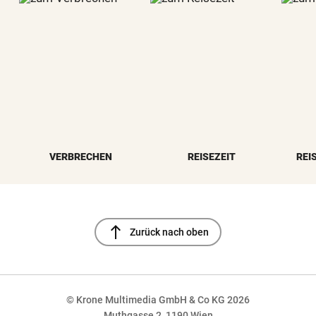
VERBRECHEN
REISEZEIT
REI
north
Zurück nach oben
© Krone Multimedia GmbH & Co KG 2026
Muthgasse 2, 1190 Wien