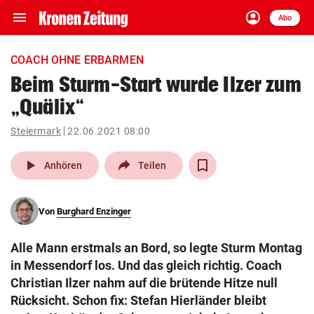
menu
account_circle
Navigation
Anmelden
Abo
close
Schließen
ein-/ausklappen
COACH OHNE ERBARMEN
Abonnieren
Beim Sturm-Start wurde Ilzer zum
„Quälix“
account_circle
arrow_right
Anmelden
Steiermark
22.06.2021 08:00
pin_drop
arrow_right
Bundesland auswäh
Wien
play_arrow
Anhören
Teilen
bookmark
Merkliste
Von
Burghard Enzinger
Suchbegriff
search
Alle Mann erstmals an Bord, so legte Sturm Montag
eingeben
in Messendorf los. Und das gleich richtig. Coach
Christian Ilzer nahm auf die brütende Hitze null
Rücksicht. Schon fix: Stefan Hierländer bleibt