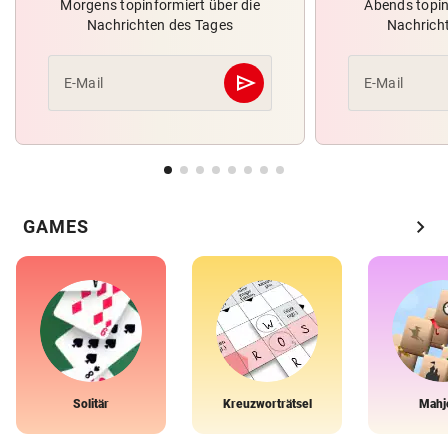
Morgens topinformiert über die
Abends topin
Nachrichten des Tages
Nachrich
send
E-Mail
E-Mail
Abschicken
chevron_right
GAMES
Solitär
Kreuzworträtsel
Mahj