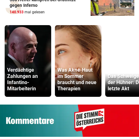
gegen Inferno
140.933
mal gelesen
Verdächtige
Was Akne-Haut
Zahlungen an
im Sommer
Das Schweig
Infantino-
braucht und neue
der Hühner: D
Mitarbeiterin
Therapien
letzte Akt