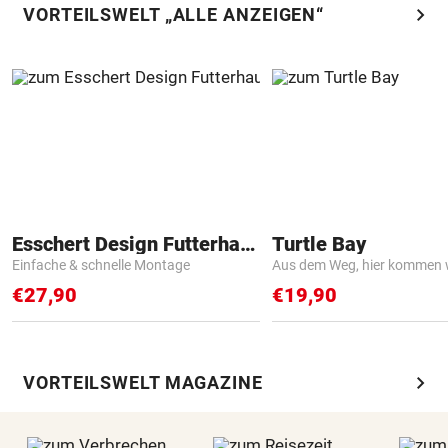
chevron_right
VORTEILSWELT „ALLE ANZEIGEN“
Esschert Design Futterhaus
Turtle Bay
Einfache & schnelle Montage
Aus dem Weg, hier kommen w
€27,90
€19,90
chevron_right
VORTEILSWELT MAGAZINE