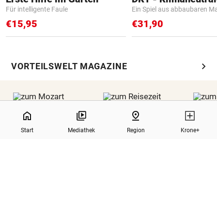
Für intelligente Faule
Ein Spiel aus abbaubaren Ma
€15,95
€31,90
chevron_right
VORTEILSWELT MAGAZINE
0%
home
pin_drop
Start
Mediathek
Region
Krone+
MOZART
REISEZEIT