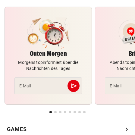
Guten Morgen
Br
Morgens topinformiert über die
Abends topin
Nachrichten des Tages
Nachrich
send
E-Mail
E-Mail
Abschicken
chevron_right
GAMES