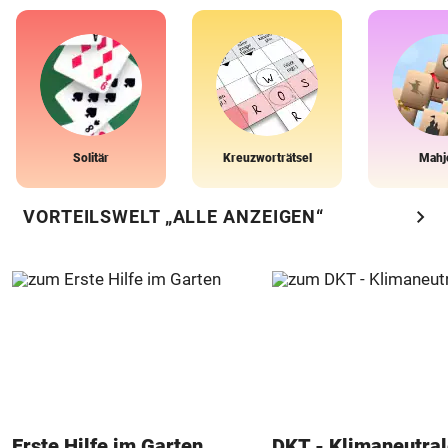
Solitär
Kreuzworträtsel
Mahj
chevron_right
VORTEILSWELT „ALLE ANZEIGEN“
Erste Hilfe im Garten