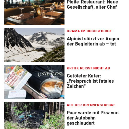
Pleite-Restaurant: Neue
Gesellschaft, alter Chef
DRAMA IM HOCHGEBIRGE
Alpinist stürzt vor Augen
der Begleiterin ab – tot
KRITIK REISST NICHT AB
Getöteter Kater:
„Freispruch ist fatales
Zeichen“
AUF DER BRENNERSTRECKE
Paar wurde mit Pkw von
der Autobahn
geschleudert