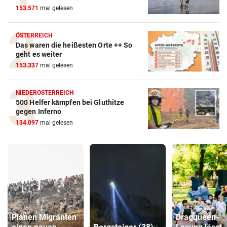
153.571
mal gelesen
ÖSTERREICH
Das waren die heißesten Orte ++ So
geht es weiter
153.337
mal gelesen
NIEDERÖSTERREICH
500 Helfer kämpfen bei Gluthitze
gegen Inferno
134.097
mal gelesen
Planen Migranten
Dragqueen-