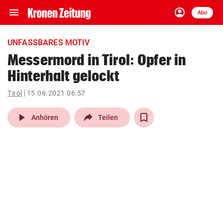
menu
account_circle
Navigation
Anmelden
Abo
close
Schließen
ein-/ausklappen
UNFASSBARES MOTIV
Abonnieren
Messermord in Tirol: Opfer in
Hinterhalt gelockt
account_circle
arrow_right
Anmelden
Tirol
15.06.2021 06:57
pin_drop
arrow_right
Bundesland auswäh
Wien
play_arrow
Anhören
Teilen
bookmark
Merkliste
Suchbegriff
search
eingeben