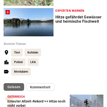
EXPERTEN WARNEN
Hitze gefährdet Gewässer
und heimische Fischwelt
Ähnliche Themen
Tirol
Kufstein
Polizei
LKA
Mordalarm
(ausgewählt)
Gelesen
Kommentiert
ÖSTERREICH
Erneuter Allzeit-Rekord ++ Hitze noch
nicht vorbei