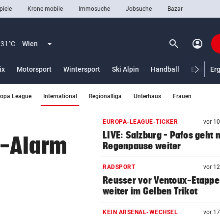
piele
Krone mobile
Immosuche
Jobsuche
Bazar
search
account_circle
Menü aufklappen
Suchen
31°C
Wien
ix
Motorsport
Wintersport
Ski Alpin
Handball
Eishocke
Er
(ausgewählt)
ropa League
International
Regionalliga
Unterhaus
Frauen
len
EUROPA-LEAGUE-TICKER
vor 1
LIVE: Salzburg – Pafos geht 
a-Alarm
Regenpause weiter
RADSPORT
vor 1
Reusser vor Ventoux-Etappe
weiter im Gelben Trikot
KEIN ARSENAL-WECHSEL
vor 1