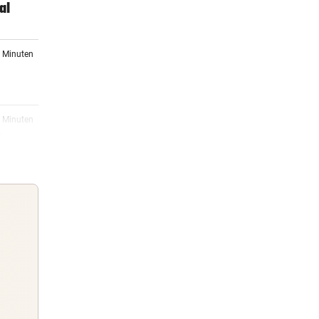
al
5 Minuten
8 Minuten
ber
18:07
hsel
17:53
Guten Morgen
Morgens topinformiert über die
17:32