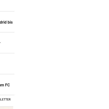
drid bis
r
zum FC
LETTER