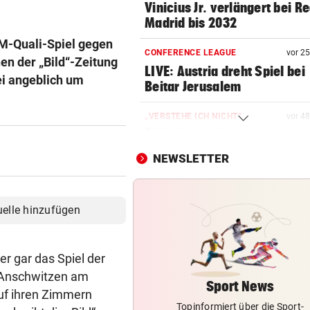
Vinicius Jr. verlängert bei Re
Madrid bis 2032
M-Quali-Spiel gegen
CONFERENCE LEAGUE
vor 2
en der „Bild“-Zeitung
LIVE: Austria dreht Spiel bei
bei angeblich um
Beitar Jerusalem
„VERSTEHE ICH NICHT“
vor 4
ÖFB-Kicker Wimmer packt ü
Morddrohungen aus
NEWSLETTER
ABSCHIED AUS ENGLAND
Spanien-Star Rodri vor Wec
uelle hinzufügen
zum FC Barcelona
CONFERENCE LEAGUE
r gar das Spiel der
Später Doppelschlag fixiert
te Anschwitzen am
Rapid-Sieg in Estland
Sport News
auf ihren Zimmern
Topinformiert über die Sport-
MITTEN IN HITZEWELLE