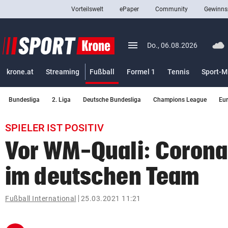
Vorteilswelt
ePaper
Community
Gewinns
close
Schließen
menu
Menü aufklappen
Do., 06.08.2026
Abonnieren
(ausgewählt)
krone.at
Streaming
Fußball
Formel 1
Tennis
Sport-M
account_circle
arrow_right
Anmelden
Bundesliga
2. Liga
Deutsche Bundesliga
Champions League
Eu
pin_drop
arrow_right
Bundesland auswäh
Wien
SPIELER IST POSITIV
bookmark
Merkliste
Vor WM-Quali: Coron
im deutschen Team
Suchbegriff
search
eingeben
Fußball International
25.03.2021 11:21