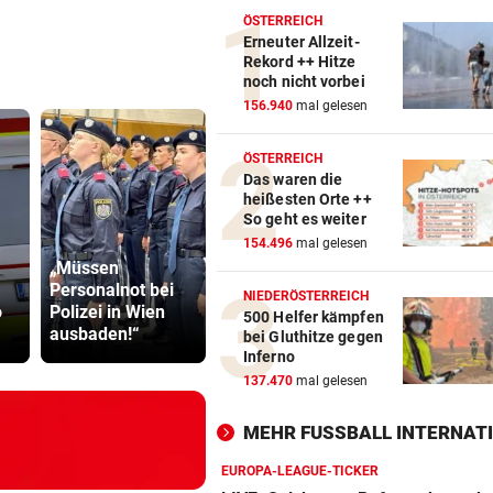
ÖSTERREICH
Erneuter Allzeit-
Rekord ++ Hitze
noch nicht vorbei
156.940
mal gelesen
ÖSTERREICH
Das waren die
heißesten Orte ++
So geht es weiter
154.496
mal gelesen
„Müssen
Personalnot bei
Feuerwehr rettete
TV-Star geh
NIEDERÖSTERREICH
o
Polizei in Wien
Bub (3) aus
Kanzler St
500 Helfer kämpfen
ausbaden!“
heißem Auto
hart ins Ger
bei Gluthitze gegen
Inferno
137.470
mal gelesen
MEHR FUSSBALL INTERNATI
EUROPA-LEAGUE-TICKER