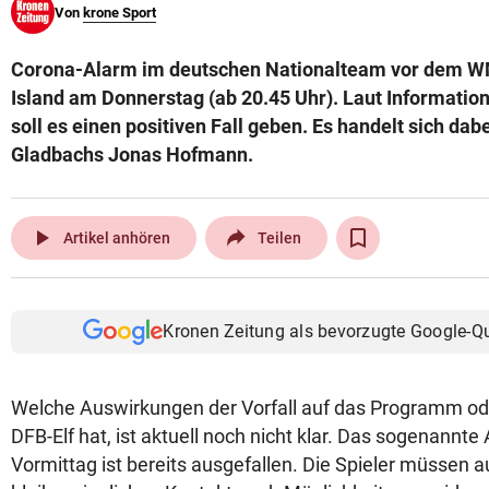
Von
krone Sport
© Krone Multimedia GmbH & Co KG 2026
Muthgasse 2, 1190 Wien
Corona-Alarm im deutschen Nationalteam vor dem W
Island am Donnerstag (ab 20.45 Uhr). Laut Information
soll es einen positiven Fall geben. Es handelt sich da
Gladbachs Jonas Hofmann.
play_arrow
Artikel anhören
Teilen
Kronen Zeitung als bevorzugte Google-Q
Welche Auswirkungen der Vorfall auf das Programm ode
DFB-Elf hat, ist aktuell noch nicht klar. Das sogenann
Vormittag ist bereits ausgefallen. Die Spieler müssen 