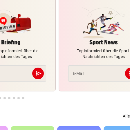
Briefing
Sport News
opinformiert über die
Topinformiert über die Sport
ichten des Tages
Nachrichten des Tages
send
s
E-Mail
Abschicken
Alle