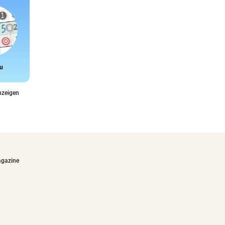
u
Snake
nzeigen
agazine