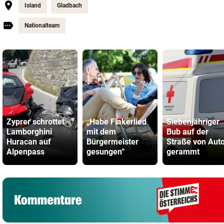
Island
Gladbach
Nationalteam
Zyprer schrottet
„Habe Fiakerlied
Siebenjähriger
Lamborghini
mit dem
Bub auf der
Huracan auf
Bürgermeister
Straße von Aut
Alpenpass
gesungen“
gerammt