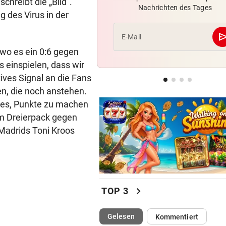
chreibt die „Bild“.
Nachrichten des Tages
Irre! Salzburg – Pafos wegen
g des Virus in der
Sintflut unterbrochen
se
E-Mail
WUNDER MUSS HER
wo es ein 0:6 gegen
Fünfmal probiert – einmal ge
 einspielen, dass wir
Sturm Kraftakt!
tives Signal an die Fans
en, die noch anstehen.
LUCKENEDERS HIGHLIGHT
 es, Punkte zu machen
„Auf das Foto bin ich stolz – 
die Gelbe auch“
em Dreierpack gegen
Madrids Toni Kroos
chevron_right
TOP 3
(ausgewählt)
Gelesen
Kommentiert