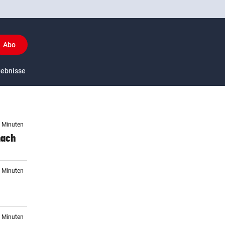
Abo
y
gebnisse
US-Sport
0 Minuten
nach
2 Minuten
7 Minuten