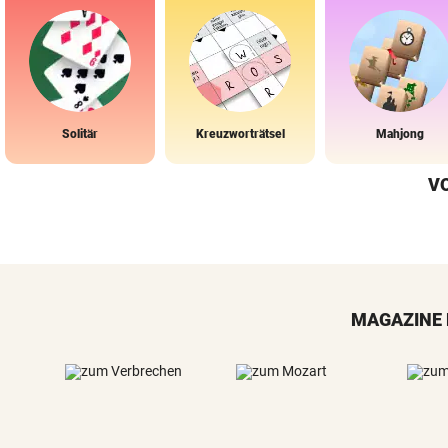
Solitär
Kreuzworträtsel
Mahjong
V
MAGAZINE 