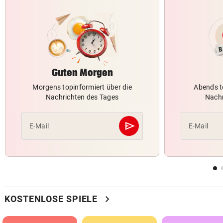
Guten Morgen
Morgens topinformiert über die
Abends t
Nachrichten des Tages
Nachr
send
E-Mail
E-Mail
Abschicken
chevron_right
KOSTENLOSE SPIELE