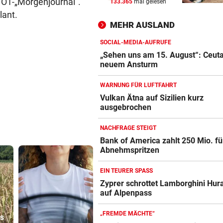
 Ö1-„Morgenjournal“.
133.365
mal gelesen
Zyprer schrottet Lamborghin
lant.
Huracan auf Alpenpass
MEHR AUSLAND
POKER SPITZT SICH ZU
vor ein
SOCIAL-MEDIA-AUFRUFE
Real erhöht Angebot, aber
„Sehen uns am 15. August“: Ceuta
Vinicius löscht alles
neuem Ansturm
WARNUNG FÜR LUFTFAHRT
500 STELLEN BETROFFEN
vor ein
Vulkan Ätna auf Sizilien kurz
Linzer Tech-Firma hat Jobab
ausgebrochen
fast abgeschlossen
NACHFRAGE STEIGT
Bank of America zahlt 250 Mio. fü
Abnehmspritzen
EIN TEURER SPASS
Zyprer schrottet Lamborghini Hur
auf Alpenpass
„FREMDE MÄCHTE“
as
Jamie Olivers
„Sehen un