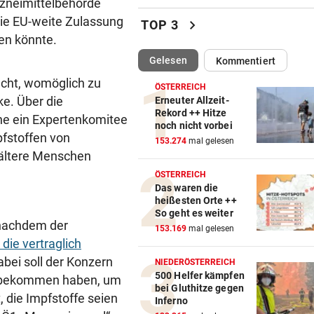
Bank of America zahlt 250 Mi
rzneimittelbehörde
Abnehmspritzen
die EU-weite Zulassung
chevron_right
TOP 3
en könnte.
HILFE KAM ZU SPÄT
vor ein
(ausgewählt)
Gelesen
Kommentiert
Wien: 55-Jähriger bei
Wohnungsbrand gestorben
cht, womöglich zu
ÖSTERREICH
e. Über die
Erneuter Allzeit-
„MEIN BABY-GIRL“
vor ein
Rekord ++ Hitze
he ein Expertenkomitee
noch nicht vorbei
Jamie Olivers älteste Tochte
pfstoffen von
153.274
mal gelesen
Poppy wird heiraten
 ältere Menschen
ÖSTERREICH
AUF DER NORDSCHLEIFE
vor ein
Das waren die
Mercedes CLA schneller als 
heißesten Orte ++
Model S Plaid!
So geht es weiter
 nachdem der
153.169
mal gelesen
RÜCKSCHLAG BEI MASTERS
vor ein
 die vertraglich
Überraschung! Zverev muss 
abei soll der Konzern
NIEDERÖSTERREICH
die Koffer packen
500 Helfer kämpfen
EU bekommen haben, um
bei Gluthitze gegen
, die Impfstoffe seien
Inferno
EIN TEURER SPASS
vor ein