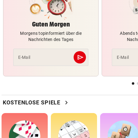
Guten Morgen
Morgens topinformiert über die
Abends t
Nachrichten des Tages
Nachr
send
E-Mail
E-Mail
Abschicken
chevron_right
KOSTENLOSE SPIELE