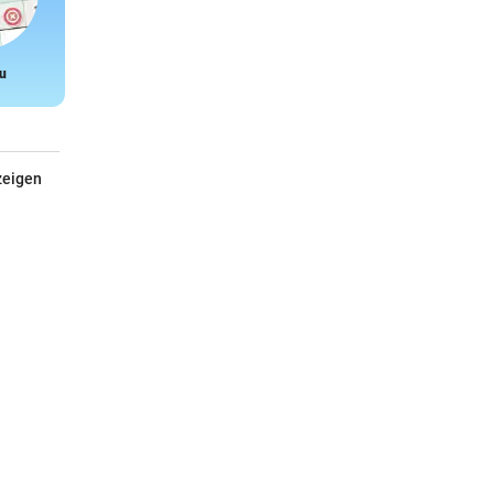
u
Snake
zeigen
Janod Dino-Garage
n
Für kleine Autofans