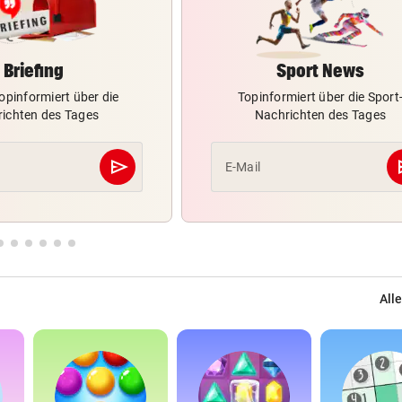
Briefing
Sport News
opinformiert über die
Topinformiert über die Sport
ichten des Tages
Nachrichten des Tages
send
s
E-Mail
Abschicken
Alle