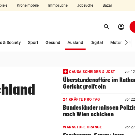
piele
Krone mobile
Immosuche
Jobsuche
Bazar
search
account_circle
Menü aufklappen
Suchen
(ausgewählt)
s & Society
Sport
Gesund
Ausland
Digital
Motor
Wir
len
CAUSA SCHEIDER & JOST
vor 1
Überstundenaffäre im Ratha
chland
Gericht greift ein
24 KRÄFTE PRO TAG
vor 2
Bundesländer müssen Polizi
nach Wien schicken
WARNSTUFE ORANGE
vor 2