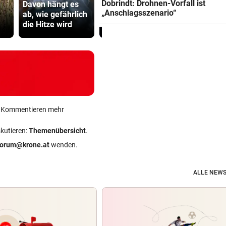
Dobrindt: Drohnen-Vorfall ist
Davon hängt es
älteste Tochter
15. August“
„Anschlagsszenario“
ab, wie gefährlich
Poppy wird
Ceuta vor 
die Hitze wird
heiraten
Ansturm
ein Kommentieren mehr
skutieren:
Themenübersicht
.
forum@krone.at
wenden.
ALLE NEWS