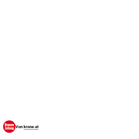
© Krone Multimedia GmbH & Co KG 2026
Muthgasse 2, 1190 Wien
Von
krone.at