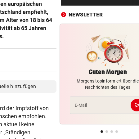
vor neuem Ansturm
ten europäischen
tschland empfiehlt,
NEWSLETTER
CRASH AUF KREUZUNG
vor 3
m Alter von 18 bis 64
Wien: Lkw rammt beim Abbi
ivität ab 65 Jahren
Motorradfahrerin
s.
BRISANTER BERICHT:
vor 3
Auch beim Super-League-Pr
war Infantino dabei
Guten Morgen
BEDINGTE HAFTSTRAFE
vor 4
Morgens topinformiert über die
Wiener (21) hinterließ Brand
uelle hinzufügen
Nachrichten des Tages
auf dem Heimweg
WARNUNG FÜR LUFTFAHRT
vor ein
se
E-Mail
wird der Impfstoff von
Vulkan Ätna auf Sizilien kurz
enschen empfohlen.
ausgebrochen
n aktuell keine
er „Ständigen
NACHFRAGE STEIGT
vor ein