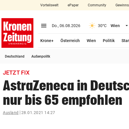
Vorteilswelt
ePaper
Community
Gewinns
close
Schließen
menu
Menü aufklappen
Do., 06.08.2026
30°C
Wien
Abonnieren
Krone+
Österreich
Wien
Politik
Star
account_circle
arrow_right
Anmelden
Deutschland
Außenpolitk
pin_drop
arrow_right
Bundesland auswäh
Wien
JETZT FIX
bookmark
Merkliste
AstraZeneca in Deuts
nur bis 65 empfohlen
Suchbegriff
search
eingeben
Ausland
28.01.2021 14:27