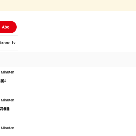
Abo
tschaft
krone.tv
Wissen
Gericht
Kolumnen
Freizeit
Reise
Ti
2 Minuten
us:
2 Minuten
sten
7 Minuten