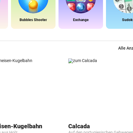
Bubbles Shooter
Exchange
Sudok
Alle An
isen-Kugelbahn
Calcada
g aus Holz
Auf den portugiesischen Gehwege