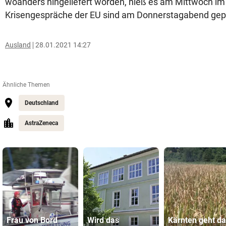
woanders hingeliefert worden, hieß es am Mittwoch im
Krisengespräche der EU sind am Donnerstagabend gep
Ausland
28.01.2021 14:27
Ähnliche Themen
Deutschland
AstraZeneca
Frau von Bord
Wird das
Kärnten geht d