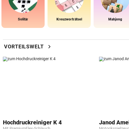
Solitär
Kreuzworträtsel
Mahjong
chevron_right
VORTEILSWELT
Hochdruckreiniger K 4
Janod Ame
Mit PremiumFlex-Schlauch
Motorikspielzeu