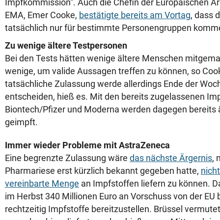
Impfkommission“. Auch die Chefin der Europäischen A
EMA, Emer Cooke,
bestätigte bereits am Vortag
, dass 
tatsächlich nur für bestimmte Personengruppen komm
Zu wenige ältere Testpersonen
Bei den Tests hätten wenige ältere Menschen mitgema
wenige, um valide Aussagen treffen zu können, so Cook
tatsächliche Zulassung werde allerdings Ende der Woc
entscheiden, hieß es. Mit den bereits zugelassenen Im
Biontech/Pfizer und Moderna werden dagegen bereits
geimpft.
Immer wieder Probleme mit AstraZeneca
Eine begrenzte Zulassung wäre
das nächste Ärgernis
,
Pharmariese erst kürzlich bekannt gegeben hatte,
nicht
vereinbarte Menge
an Impfstoffen liefern zu können. D
im Herbst 340 Millionen Euro an Vorschuss von der 
rechtzeitig Impfstoffe bereitzustellen. Brüssel vermutet