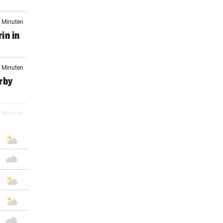
0 Minuten
in in
3 Minuten
rby
5 Minuten
ienna
3 Minuten
e –
8 Minuten