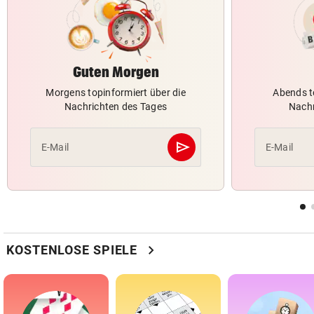
Guten Morgen
Morgens topinformiert über die
Abends t
Nachrichten des Tages
Nachr
send
E-Mail
E-Mail
Abschicken
chevron_right
KOSTENLOSE SPIELE