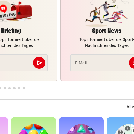
Briefing
Sport News
opinformiert über die
Topinformiert über die Sport
ichten des Tages
Nachrichten des Tages
send
s
E-Mail
Abschicken
Alle