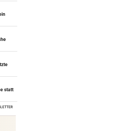
ein
che
tzte
e statt
LETTER