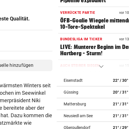
Pipeline explodiert
VERRÜCKTE PARTIE
vor 1
ste Qualität.
ÖFB-Goalie Wiegele mittendr
10-Tore-Spektakel
BUNDESLIGA IM TICKER
vor 1
LIVE: Munterer Beginn im De
Hartberg – Sturm!
uelle hinzufügen
AUCH STEIRER SIEGEN
vor 1
4:1! Austria Salzburg lässt V
keine Chance
Eisenstadt
22° / 30°
 wärmsten Winters seit
Wochen im Seewinkel
Güssing
20° / 31°
LOKALAUGENSCHEIN
vor 3
„Gletscherspalten und Stein
merpräsident Niki
Mattersburg
21° / 31°
das ist gefährlich“
e bereitete aber der
rt hat. Dazu kommen die
Neusiedl am See
21° / 31°
VERDÄCHTIGER IN HAFT
vor 3
satzmärkte wie
Mehrere Messerangriffe auf
Oberpullendorf
21° / 29°