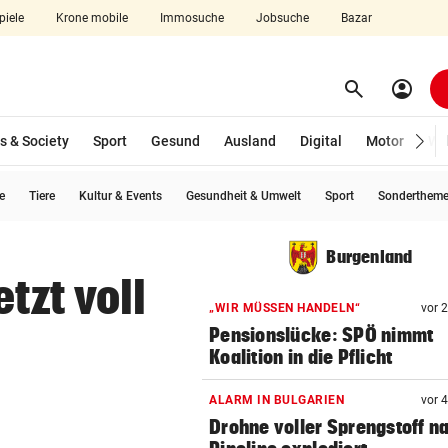
piele
Krone mobile
Immosuche
Jobsuche
Bazar
search
account_circle
Menü aufklappen
Suchen
s & Society
Sport
Gesund
Ausland
Digital
Motor
Wir
e
Tiere
Kultur & Events
Gesundheit & Umwelt
Sport
Sonderthem
len
Burgenland
tzt voll
„WIR MÜSSEN HANDELN“
vor 
Pensionslücke: SPÖ nimmt
Koalition in die Pflicht
ALARM IN BULGARIEN
vor 
Drohne voller Sprengstoff n