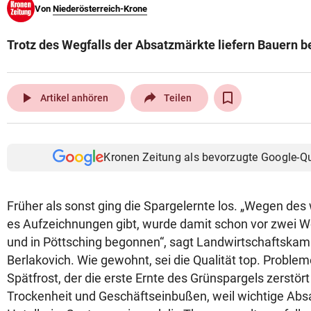
Von
Niederösterreich-Krone
© Krone Multimedia GmbH & Co KG 2026
Muthgasse 2, 1190 Wien
Trotz des Wegfalls der Absatzmärkte liefern Bauern be
play_arrow
Artikel anhören
Teilen
Kronen Zeitung als bevorzugte Google-Q
Früher als sonst ging die Spargelernte los. „Wegen des
es Aufzeichnungen gibt, wurde damit schon vor zwei 
und in Pöttsching begonnen“, sagt Landwirtschaftskam
Berlakovich. Wie gewohnt, sei die Qualität top. Problem
Spätfrost, der die erste Ernte des Grünspargels zerstö
Trockenheit und Geschäftseinbußen, weil wichtige Ab