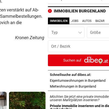
n.
Passanten in Rotterdam
zen verstärkt auf Ab-
IMMOBILIEN BURGENLAND
REGIONALLIGA NORD
vor ein
ei Sammelbestellungen.
Grünau fertigte Traditionskl
IMMOBILIEN
JOBS
AUTOS
BAZAR
ovich an die
3:0 ab
Typ
DREIER FÜR ROTJACKEN
vor ein
Kronen Zeitung
Kopfball-Tore bescheren GA
Sieg gegen Lustenau!
TROTZ MILLIONENMINUS
vor ein
Suchen auf
Ist die Gesundheitsoffensive
Geld wert?
Schnellsuche auf dibeo.at:
in
Eigentumswohnungen in Burgenland
WIENER FERIENBETREUUNG
vor ein
in neuem
Mietwohnungen in Burgenland
Extra-Hürden für Mütter
beeinträchtigter Kinder
Möchten Sie jetzt eine private Immobilie
unseren Marktplätzen inserieren?
TRAGISCHE DETAILS
vor ein
Private Immobilie inserieren und in di
in neuem Tab öffnen