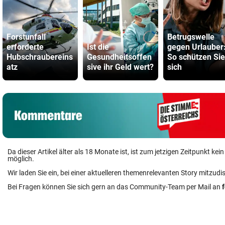
Forstunfall
Betrugswelle
erforderte
Ist die
gegen Urlauber
Hubschraubereins
Gesundheitsoffen
So schützen Sie
atz
sive ihr Geld wert?
sich
Da dieser Artikel älter als 18 Monate ist, ist zum jetzigen Zeitpunkt k
möglich.
Wir laden Sie ein, bei einer aktuelleren themenrelevanten Story mitzudi
Bei Fragen können Sie sich gern an das Community-Team per Mail an