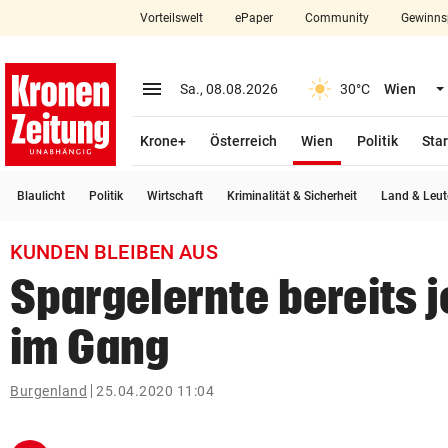
Vorteilswelt
ePaper
Community
Gewinns
close
Schließen
menu
Menü aufklappen
Sa., 08.08.2026
30°C
Wien
Abonnieren
(ausgewählt)
Krone+
Österreich
Wien
Politik
Star
account_circle
arrow_right
Anmelden
Blaulicht
Politik
Wirtschaft
Kriminalität & Sicherheit
Land & Leut
pin_drop
arrow_right
Bundesland auswäh
Wien
KUNDEN BLEIBEN AUS
bookmark
Merkliste
Spargelernte bereits je
im Gang
Suchbegriff
search
eingeben
Burgenland
25.04.2020 11:04