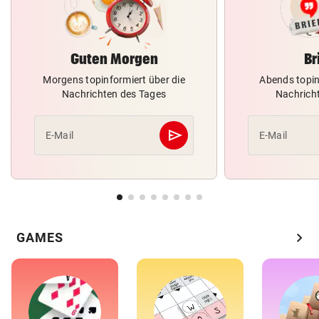
Guten Morgen
Br
Morgens topinformiert über die
Abends topin
Nachrichten des Tages
Nachrich
send
E-Mail
E-Mail
Abschicken
chevron_right
GAMES