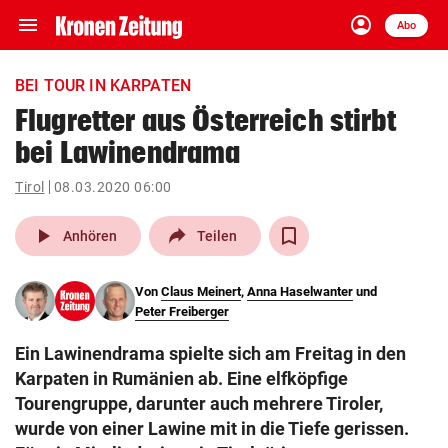
menu
account_circle
Navigation
Anmelden
Abo
close
Schließen
ein-/ausklappen
BEI TOUR IN KARPATEN
Abonnieren
Flugretter aus Österreich stirbt
bei Lawinendrama
account_circle
arrow_right
Anmelden
Tirol
08.03.2020 06:00
pin_drop
arrow_right
Bundesland auswäh
Wien
play_arrow
Anhören
Teilen
bookmark
Merkliste
Von
Claus Meinert
,
Anna Haselwanter
und
Peter Freiberger
Suchbegriff
search
Ein Lawinendrama spielte sich am Freitag in den
eingeben
Karpaten in Rumänien ab. Eine elfköpfige
Tourengruppe, darunter auch mehrere Tiroler,
wurde von einer Lawine mit in die Tiefe gerissen.