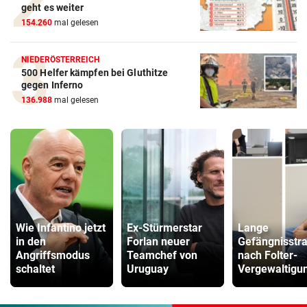
geht es weiter
154.260
mal gelesen
NIEDERÖSTERREICH
500 Helfer kämpfen bei Gluthitze
gegen Inferno
136.988
mal gelesen
Wie Infantino jetzt
Ex-Stürmerstar
Lange
in den
Forlan neuer
Gefängnisstr
Angriffsmodus
Teamchef von
nach Folter-
schaltet
Uruguay
Vergewaltigu