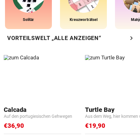
Solitär
Kreuzworträtsel
Mahj
chevron_right
VORTEILSWELT „ALLE ANZEIGEN“
Calcada
Turtle Bay
Auf den portugiesischen Gehwegen
Aus dem Weg, hier kommen w
€36,90
€19,90