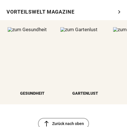
chevron_right
VORTEILSWELT MAGAZINE
GESUNDHEIT
GARTENLUST
north
Zurück nach oben