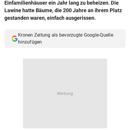
Einfamilienhäuser ein Jahr lang zu beheizen. Die
© Krone Multimedia GmbH & Co KG 2026
Lawine hatte Bäume, die 200 Jahre an ihrem Platz
Muthgasse 2, 1190 Wien
gestanden waren, einfach ausgerissen.
Kronen Zeitung als bevorzugte Google-Quelle
hinzufügen