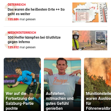
ÖSTERREICH
Das waren die heißesten Orte ++ So
geht es weiter
155.686
mal gelesen
NIEDERÖSTERREICH
500 Helfer kämpfen bei Gluthitze
gegen Inferno
139.032
mal gelesen
Wer auf die
Aufstehen,
Munitionsteil
Fortsetzung der
mitmachen und
waren Auslös
Salzburg-Partie
gutes Gefühl
für
pochte
genießen
Föhrenwaldb