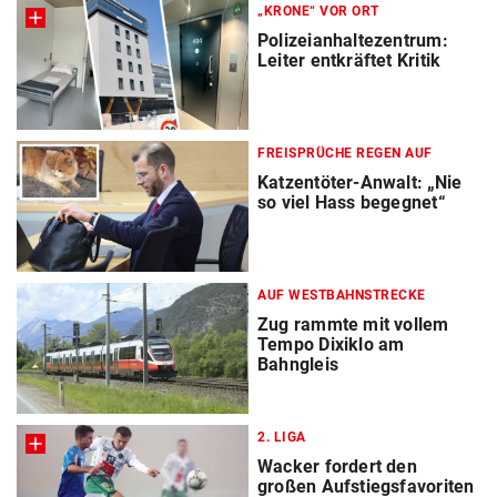
„KRONE“ VOR ORT
Polizeianhaltezentrum:
Leiter entkräftet Kritik
FREISPRÜCHE REGEN AUF
Katzentöter-Anwalt: „Nie
so viel Hass begegnet“
AUF WESTBAHNSTRECKE
Zug rammte mit vollem
Tempo Dixiklo am
Bahngleis
2. LIGA
Wacker fordert den
großen Aufstiegsfavoriten