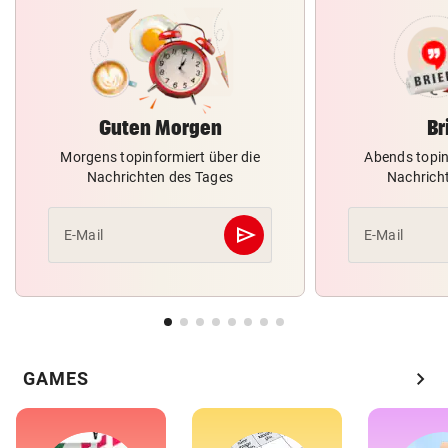
Guten Morgen
Br
Morgens topinformiert über die
Abends topin
Nachrichten des Tages
Nachrich
send
E-Mail
E-Mail
Abschicken
chevron_right
GAMES