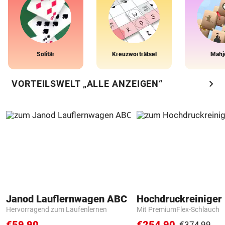
Solitär
Kreuzworträtsel
Mahj
chevron_right
VORTEILSWELT „ALLE ANZEIGEN“
Janod Lauflernwagen ABC
Hochdruckreiniger 
Hervorragend zum Laufenlernen
Mit PremiumFlex-Schlauch
€59,90
€254,90
€374,99