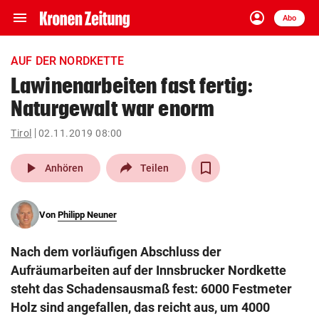
menu
account_circle
Navigation
Anmelden
Abo
close
Schließen
ein-/ausklappen
AUF DER NORDKETTE
Abonnieren
Lawinenarbeiten fast fertig:
Naturgewalt war enorm
account_circle
arrow_right
Anmelden
Tirol
02.11.2019 08:00
pin_drop
arrow_right
Bundesland auswäh
Wien
play_arrow
Anhören
Teilen
bookmark
Merkliste
Von
Philipp Neuner
Suchbegriff
search
Nach dem vorläufigen Abschluss der
eingeben
Aufräumarbeiten auf der Innsbrucker Nordkette
steht das Schadensausmaß fest: 6000 Festmeter
Holz sind angefallen, das reicht aus, um 4000