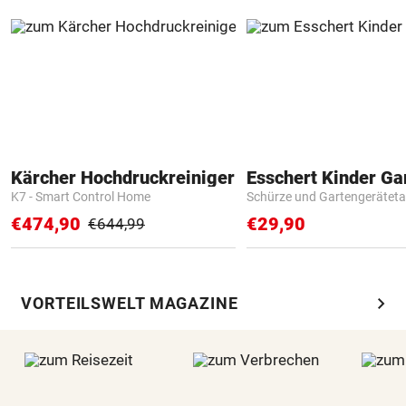
Kärcher Hochdruckreiniger
K7 - Smart Control Home
Schürze und Gartengerätet
€474,90
€29,90
€644,99
chevron_right
VORTEILSWELT MAGAZINE