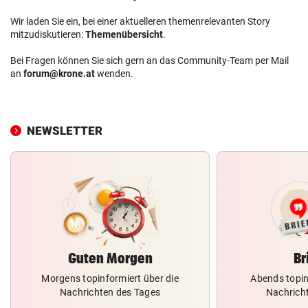
Wir laden Sie ein, bei einer aktuelleren themenrelevanten Story
mitzudiskutieren:
Themenübersicht
.
Bei Fragen können Sie sich gern an das Community-Team per Mail
an
forum@krone.at
wenden.
NEWSLETTER
Guten Morgen
Br
Morgens topinformiert über die
Abends topin
Nachrichten des Tages
Nachrich