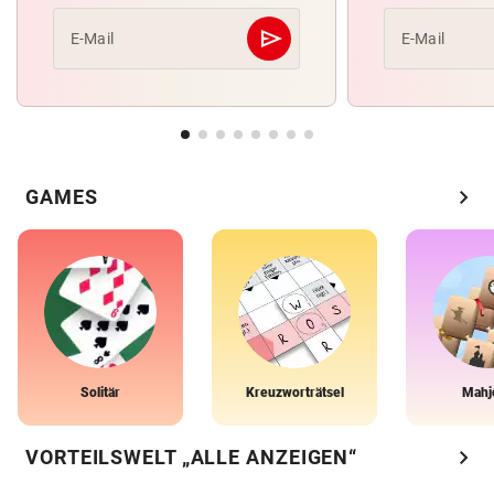
send
E-Mail
E-Mail
Abschicken
chevron_right
GAMES
Solitär
Kreuzworträtsel
Mahj
chevron_right
VORTEILSWELT „ALLE ANZEIGEN“