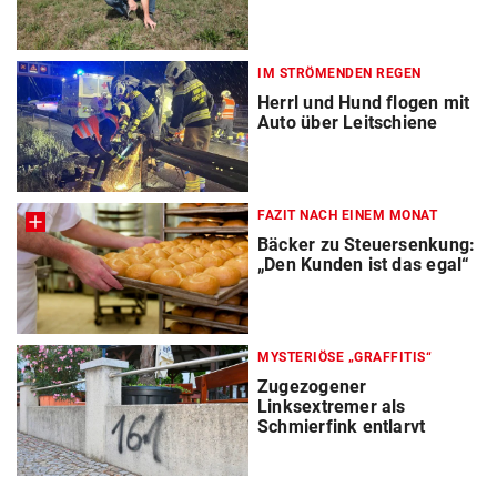
IM STRÖMENDEN REGEN
Herrl und Hund flogen mit
Auto über Leitschiene
FAZIT NACH EINEM MONAT
Bäcker zu Steuersenkung:
„Den Kunden ist das egal“
MYSTERIÖSE „GRAFFITIS“
Zugezogener
Linksextremer als
Schmierfink entlarvt