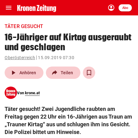
menu
account_circle
Navigation
Anmelden
Abo
close
Schließen
ein-/ausklappen
TÄTER GESUCHT
Abonnieren
16-Jähriger auf Kirtag ausgeraubt
und geschlagen
account_circle
arrow_right
Anmelden
Oberösterreich
15.09.2019 07:30
pin_drop
arrow_right
Bundesland auswäh
Wien
play_arrow
Anhören
Teilen
bookmark
Merkliste
Von
krone.at
Suchbegriff
search
Täter gesucht! Zwei Jugendliche raubten am
eingeben
Freitag gegen 22 Uhr ein 16-Jährigen aus Traun am
„Trauner Kirtag“ aus und schlugen ihm ins Gesicht.
Die Polizei bittet um Hinweise.