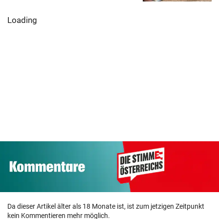
Wenn das Wasser
Kanzler
Erleben Sie den
ausgeht:
entschuldigt s
Auftakt der Global
Österreichs
„Der Satz ist
Champions Tour!
Notfallplan
falsch“
Da dieser Artikel älter als 18 Monate ist, ist zum jetzigen Zeitpunkt
kein Kommentieren mehr möglich.