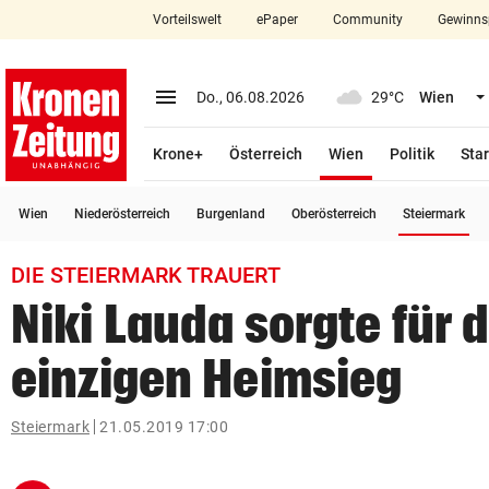
Vorteilswelt
ePaper
Community
Gewinns
close
Schließen
menu
Menü aufklappen
Do., 06.08.2026
29°C
Wien
Abonnieren
(ausgewählt)
Krone+
Österreich
Wien
Politik
Star
account_circle
arrow_right
Anmelden
(a
Wien
Niederösterreich
Burgenland
Oberösterreich
Steiermark
pin_drop
arrow_right
Bundesland auswäh
Wien
DIE STEIERMARK TRAUERT
bookmark
Merkliste
Niki Lauda sorgte für 
einzigen Heimsieg
Suchbegriff
search
eingeben
Steiermark
21.05.2019 17:00