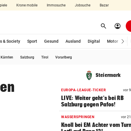
piele
Krone mobile
Immosuche
Jobsuche
Bazar
search
account_circle
Menü aufklappen
Suchen
s & Society
Sport
Gesund
Ausland
Digital
Motor
Wir
usgewählt)
Kärnten
Salzburg
Tirol
Vorarlberg
len
Steiermark
den
EUROPA-LEAGUE-TICKER
vor 
LIVE: Weiter geht’s bei RB
Salzburg gegen Pafos!
WASSERSPRINGEN
vor 2
Knoll bei EM Achter vom Tur