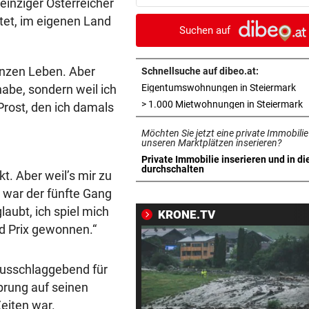
 einziger Österreicher
Sintflut unterbrochen
et, im eigenen Land
Suchen auf
RADSPORT
vor ein
Reusser vor Ventoux-Etappe
anzen Leben. Aber
weiter im Gelben Trikot
Schnellsuche auf dibeo.at:
in 
habe, sondern weil ich
Eigentumswohnungen in Steiermark
KEIN ARSENAL-WECHSEL
vor ein
i
> 1.000 Mietwohnungen in Steiermark
Prost, den ich damals
Vinicius Jr. verlängert bei Re
Möchten Sie jetzt eine private Immobilie
Madrid bis 2032
unseren Marktplätzen inserieren?
Private Immobilie inserieren und in di
UKRAINISCHER ANGRIFF?
vor ein
in neuem Tab öffnen
durchschalten
t. Aber weil’s mir zu
Vor Oman havarierter Tanker
 war der fünfte Gang
Ölkatastrophe droht
aubt, ich spiel mich
KRONE.TV
nd Prix gewonnen.“
„VERSTEHE ICH NICHT“
vor 
ÖFB-Kicker Wimmer packt ü
Morddrohungen aus
ausschlaggebend für
prung auf seinen
ABSCHIED AUS ENGLAND
vor 
eiten war.