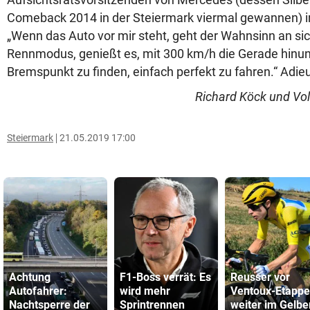
Comeback 2014 in der Steiermark viermal gewannen) 
„Wenn das Auto vor mir steht, geht der Wahnsinn an sich
Rennmodus, genießt es, mit 300 km/h die Gerade hinun
Bremspunkt zu finden, einfach perfekt zu fahren.“ Adieu,
Richard Köck und Volk
Steiermark
21.05.2019 17:00
Achtung
F1-Boss verrät: Es
Reusser vor
Autofahrer:
wird mehr
Ventoux-Etappe
Nachtsperre der
Sprintrennen
weiter im Gelbe