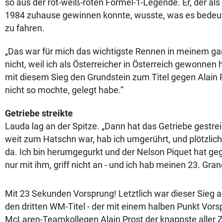
so aus der rot-weiß-roten Formel-1-Legende. Er, der als
1984 zuhause gewinnen konnte, wusste, was es bedeut
zu fahren.
„Das war für mich das wichtigste Rennen in meinem g
nicht, weil ich als Österreicher in Österreich gewonnen 
mit diesem Sieg den Grundstein zum Titel gegen Alain 
nicht so mochte, gelegt habe.“
Getriebe streikte
Lauda lag an der Spitze. „Dann hat das Getriebe gestreik
weit zum Hatschn war, hab ich umgerührt, und plötzlich
da. Ich bin herumgegurkt und der Nelson Piquet hat gegl
nur mit ihm, griff nicht an - und ich hab meinen 23. Gra
Mit 23 Sekunden Vorsprung! Letztlich war dieser Sieg 
den dritten WM-Titel - der mit einem halben Punkt Vors
McLaren-Teamkollegen Alain Prost der knappste aller Z