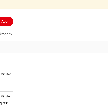
Abo
tschaft
krone.tv
Wissen
Gericht
Kolumnen
Freizeit
Reise
Ti
9 Minuten
1 Minuten
m ++