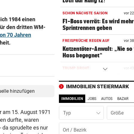
Lotfi auf Rang 12!
SCHON NÄCHSTE SAISON
vor 2
eich 1984 einen
F1-Boss verrät: Es wird mehr
ür den dritten WM-
Sprintrennen geben
von 70 Jahren
FREISPRÜCHE REGEN AUF
vor 3
heit.
Katzentöter-Anwalt: „Nie so 
Hass begegnet“
TRUMP DROHT:
vor 4
Lange Haftstrafen für Berich
über Waffenengpässe
IMMOBILIEN STEIERMARK
uelle hinzufügen
CONFERENCE LEAGUE
vor 4
IMMOBILIEN
JOBS
AUTOS
BAZAR
Sieg! Austria stößt die Tür z
Play-off weit auf
er am 15. August 1971
Typ
en durfte, waren
MITTEN IN HITZEWELLE
vor ein
 da sprudelte es nur
Irre! Salzburg – Pafos wegen