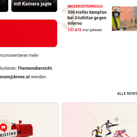
mit Kamera jagte
zum FC Barcelona
begegnet“
NIEDERÖSTERREICH
500 Helfer kämpfen
bei Gluthitze gegen
Inferno
137.675
mal gelesen
ein Kommentieren mehr
skutieren:
Themenübersicht
.
forum@krone.at
wenden.
ALLE NEWS