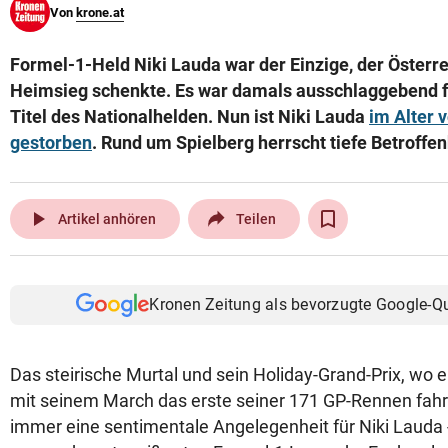
Von
krone.at
© Krone Multimedia GmbH & Co KG 2026
Muthgasse 2, 1190 Wien
Formel-1-Held Niki Lauda war der Einzige, der Österr
Heimsieg schenkte. Es war damals ausschlaggebend f
Titel des Nationalhelden. Nun ist Niki Lauda
im Alter 
gestorben
. Rund um Spielberg herrscht tiefe Betroffen
play_arrow
Artikel anhören
Teilen
Kronen Zeitung als bevorzugte Google-Q
Das steirische Murtal und sein Holiday-Grand-Prix, wo 
mit seinem March das erste seiner 171 GP-Rennen fahr
immer eine sentimentale Angelegenheit für Niki Lauda -