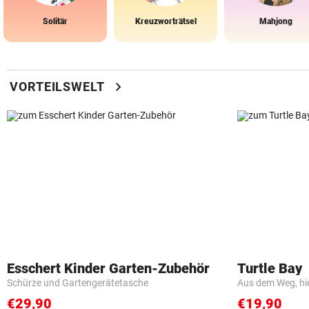
Solitär
Kreuzworträtsel
Mahjong
chevron_right
VORTEILSWELT
Esschert Kinder Garten-Zubehör
Turtle Bay
Schürze und Gartengerätetasche
Aus dem Weg, hi
€29,90
€19,90