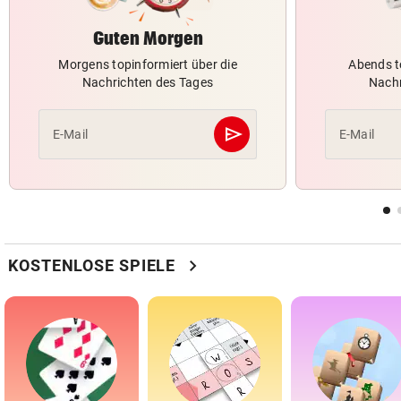
Guten Morgen
Morgens topinformiert über die
Abends t
Nachrichten des Tages
Nachr
send
E-Mail
E-Mail
Abschicken
chevron_right
KOSTENLOSE SPIELE