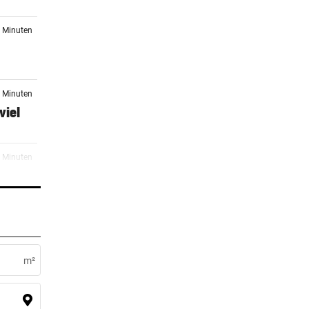
2 Minuten
8 Minuten
viel
3 Minuten
te
4 Minuten
um
m²
er Stunde