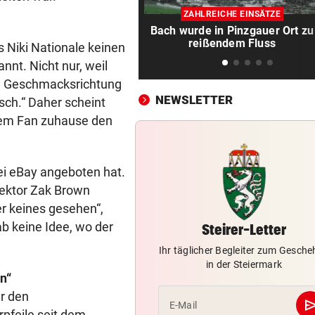
Spanien-Star Rodri vor Wec
ZAHLREICHE EINSÄTZE
zum FC Barcelona
Bach wurde in Pinzgauer Ort zu
reißendem Fluss
 Niki Nationale keinen
2 JAHRE LANG GETESTET
vor 
nnt. Nicht nur, weil
Drei Steirer tüfteln an der i
Boxershort
ne Geschmacksrichtung
NEWSLETTER
sch.“ Daher scheint
DRAMATISCHE RETTUNG
vor 
inem Fan zuhause den
„In der Wohnung war es ver
und stockfinster“
ei eBay angeboten hat.
CONFERENCE LEAGUE
vor 
rektor Zak Brown
Später Doppelschlag fixiert
er keines gesehen“,
Rapid-Sieg in Estland
ab keine Idee, wo der
Steirer-Letter
60 MILLIONEN € SCHADEN
vor 
Ihr täglicher Begleiter zum Gesch
Warten auf Hitze-Hilfen der
in der Steiermark
Regierung geht weiter
n“
r den
se
E-Mail
42,2 GRAD!
vor 
pfeile seit dem