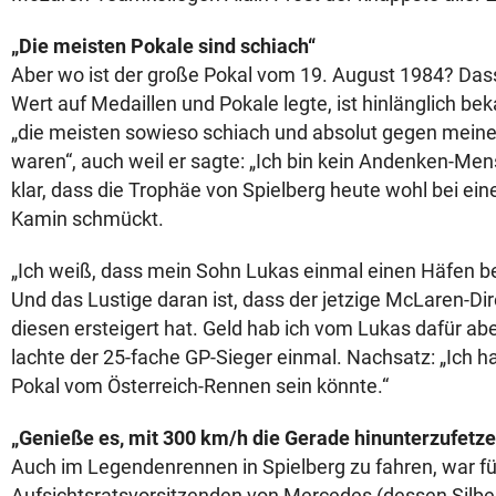
„Die meisten Pokale sind schiach“
Aber wo ist der große Pokal vom 19. August 1984? Dass
Wert auf Medaillen und Pokale legte, ist hinlänglich beka
„die meisten sowieso schiach und absolut gegen mei
waren“, auch weil er sagte: „Ich bin kein Andenken-Men
klar, dass die Trophäe von Spielberg heute wohl bei e
Kamin schmückt.
„Ich weiß, dass mein Sohn Lukas einmal einen Häfen b
Und das Lustige daran ist, dass der jetzige McLaren-Di
diesen ersteigert hat. Geld hab ich vom Lukas dafür ab
lachte der 25-fache GP-Sieger einmal. Nachsatz: „Ich h
Pokal vom Österreich-Rennen sein könnte.“
„Genieße es, mit 300 km/h die Gerade hinunterzufetze
Auch im Legendenrennen in Spielberg zu fahren, war fü
Aufsichtsratsvorsitzenden von Mercedes (dessen Silber