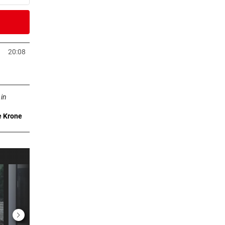
er Stunde
20:08
neuem Tab öffnen
er Stunde
n neuem Tab öffnen
al
 in
e Krone
er Stunde
:
2 Stunden
ber
2 Stunden