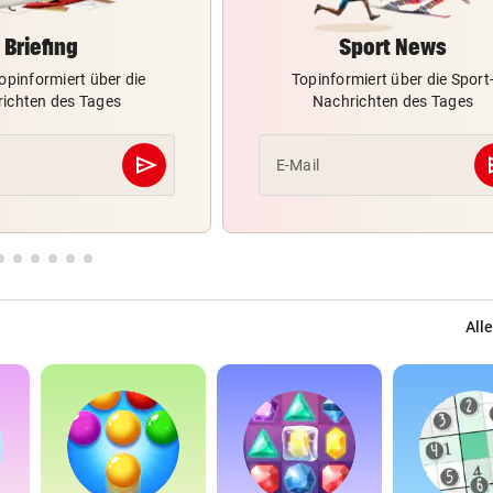
Briefing
Sport News
opinformiert über die
Topinformiert über die Sport
ichten des Tages
Nachrichten des Tages
send
s
E-Mail
Abschicken
Alle