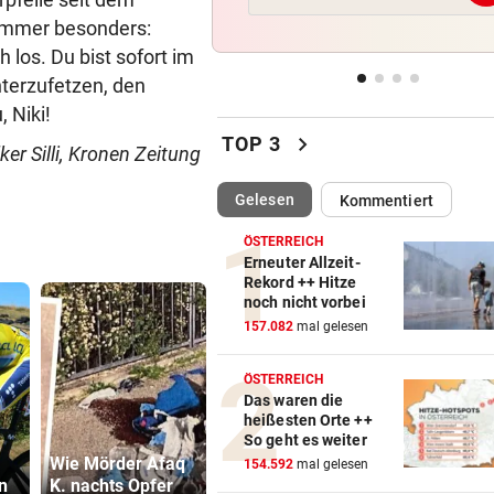
Auch in der Slowakei neuer
immer besonders:
Allzeit-Rekord
 los. Du bist sofort im
terzufetzen, den
WAS FÜR EINE KLATSCHE!
vor 
 Niki!
TV-Star geht mit Kanzler St
chevron_right
hart ins Gericht
TOP 3
er Silli, Kronen Zeitung
ZAHLREICHE EINSÄTZE
vor 
(ausgewählt)
Gelesen
Kommentiert
Bach wurde in Pinzgauer Ort
reißendem Fluss
ÖSTERREICH
Erneuter Allzeit-
Rekord ++ Hitze
WUNDER MUSS HER
vor 
noch nicht vorbei
Fünfmal probiert – einmal ge
157.082
mal gelesen
Sturm Kraftakt!
ÖSTERREICH
Das waren die
heißesten Orte ++
Katzentöter
So geht es weiter
Wie Mörder Afaq
Spanien-Star
Anwalt: „Ni
154.592
mal gelesen
n
K. nachts Opfer
Rodri vor Wechsel
viel Hass