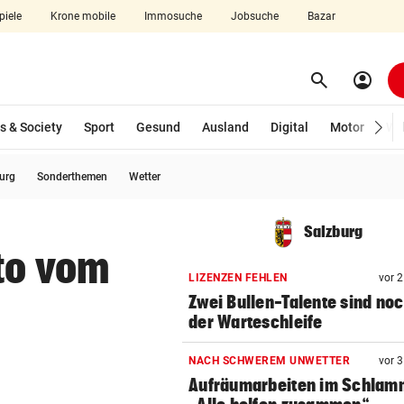
piele
Krone mobile
Immosuche
Jobsuche
Bazar
search
account_circle
Menü aufklappen
Suchen
s & Society
Sport
Gesund
Ausland
Digital
Motor
Wir
burg
Sonderthemen
Wetter
len
Salzburg
to vom
LIZENZEN FEHLEN
vor 
Zwei Bullen-Talente sind noc
der Warteschleife
NACH SCHWEREM UNWETTER
vor 
Aufräumarbeiten im Schlam