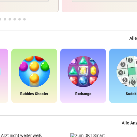
Alle
Bubbles Shooter
Exchange
Sudok
Alle An