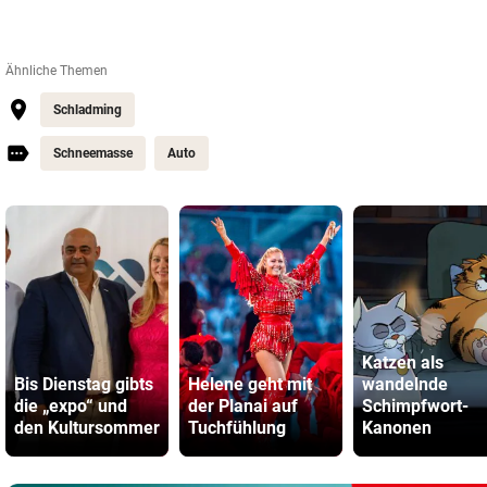
Ähnliche Themen
Schladming
Schneemasse
Auto
Katzen als
Bis Dienstag gibts
Helene geht mit
wandelnde
die „expo“ und
der Planai auf
Schimpfwort-
den Kultursommer
Tuchfühlung
Kanonen