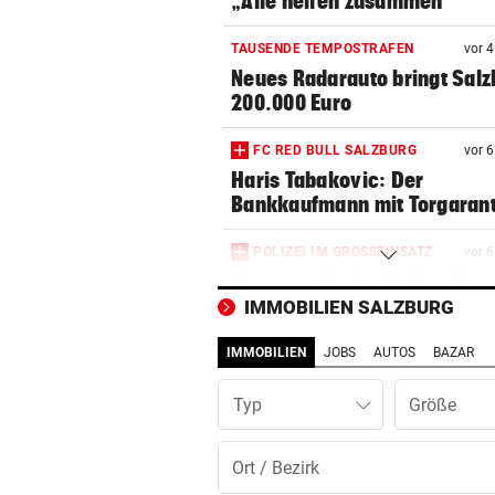
„Alle helfen zusammen“
TAUSENDE TEMPOSTRAFEN
vor 
Neues Radarauto bringt Salz
200.000 Euro
FC RED BULL SALZBURG
vor 
Haris Tabakovic: Der
Bankkaufmann mit Torgarant
POLIZEI IM GROSSEINSATZ
vor 
Supercup lockt die Fan-Mas
nach Salzburg
IMMOBILIEN SALZBURG
IMMOBILIEN
JOBS
AUTOS
BAZAR
BUNDESLIGA IM TICKER
vor 
Wolfsberger AC gegen Salzb
Typ
ab 17 Uhr LIVE
„EXTREM WEHGETAN“
vor 1
Diagnose da! So steht‘s um