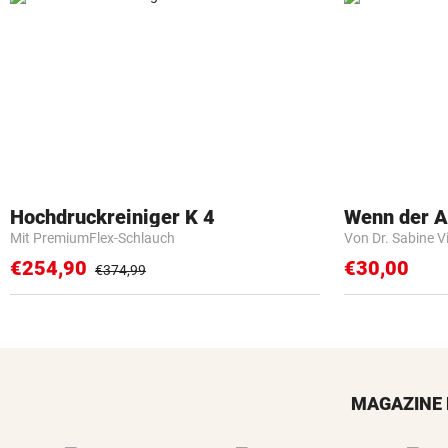
Hochdruckreiniger K 4
Wenn der Ar
Mit PremiumFlex-Schlauch
Von Dr. Sabine V
€254,90
€30,00
€374,99
MAGAZINE 