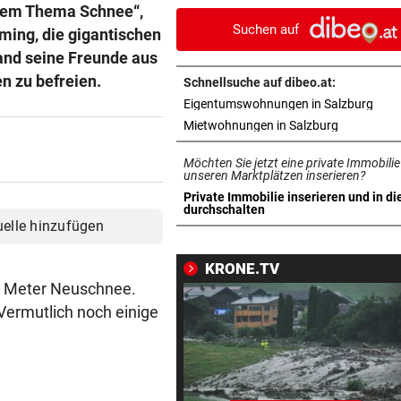
Austria-Kapitän Rieder
 dem Thema Schnee“,
Suchen auf
ing, die gigantischen
BEI A10-EINHAUSUNG
vor 1
and seine Freunde aus
Autobrand löste Suche nach
n zu befreien.
Schnellsuche auf dibeo.at:
Fahrer und Insassen aus
in n
Eigentumswohnungen in Salzburg
in neuem T
Mietwohnungen in Salzburg
STRASSE GESPERRT
vor 1
Drei Verletzte bei Unfall mit 
Möchten Sie jetzt eine private Immobilie
Motorrädern
unseren Marktplätzen inserieren?
Private Immobilie inserieren und in di
in neuem Tab öffnen
durchschalten
WIE DIE NHL-STARS
vor 1
uelle hinzufügen
Salzburger Eishockey-Young
gelingt Traumtor
KRONE.TV
em Meter Neuschnee.
SALZBURGER LIGA
vor 1
Vermutlich noch einige
Bestschießen, Blitztore und
schmerzhafte Starts
SCHWER VERLETZT
vor 1