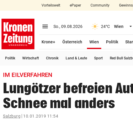
Vorteilswelt
ePaper
Community
Gewinns
close
Schließen
menu
Menü aufklappen
So., 09.08.2026
24°C
Wien
Abonnieren
(ausgewählt)
Krone+
Österreich
Wien
Politik
Star
account_circle
arrow_right
Anmelden
Politik
Wirtschaft
Chronik
Land & Leute
Sport
Red Bull Salz
pin_drop
arrow_right
Bundesland auswäh
Wien
IM EILVERFAHREN
bookmark
Merkliste
Lungötzer befreien Au
Schnee mal anders
Suchbegriff
search
eingeben
Salzburg
10.01.2019 11:54