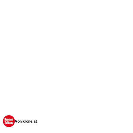
© Krone Multimedia GmbH & Co KG 2026
Muthgasse 2, 1190 Wien
Von
krone.at