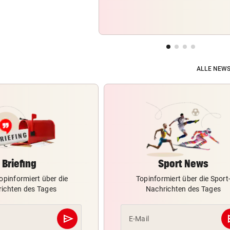
ALLE NEWS
Briefing
Sport News
opinformiert über die
Topinformiert über die Sport
ichten des Tages
Nachrichten des Tages
send
s
E-Mail
Abschicken