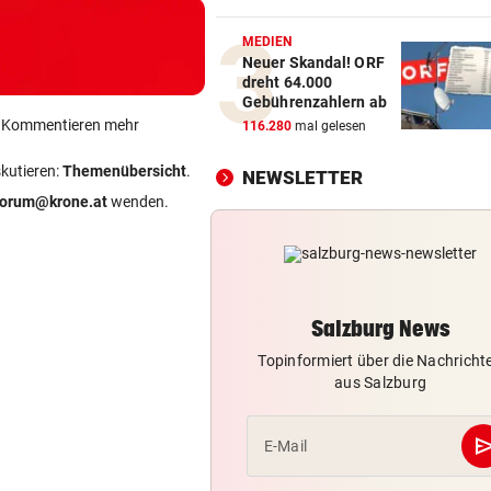
Salzburg-Talent verletzte si
früh im Spiel
MEDIEN
Neuer Skandal! ORF
dreht 64.000
RETTUNGSEINSATZ
vor 2
Gebührenzahlern ab
Zwei Biker stürzten auf der
ein Kommentieren mehr
116.280
mal gelesen
Hochkönig-Bundesstraße
skutieren:
Themenübersicht
.
NEWSLETTER
DREIMAL SO VIELE KÜHE
vor 
forum@krone.at
wenden.
Dürre bringt jetzt auch
Schlachthöfe ans Limit
AUF DER A10
vor 
Urlauber-Kolonne rollt: Stau
Salzburg News
Blockabfertigung
Topinformiert über die Nachricht
aus Salzburg
se
E-Mail