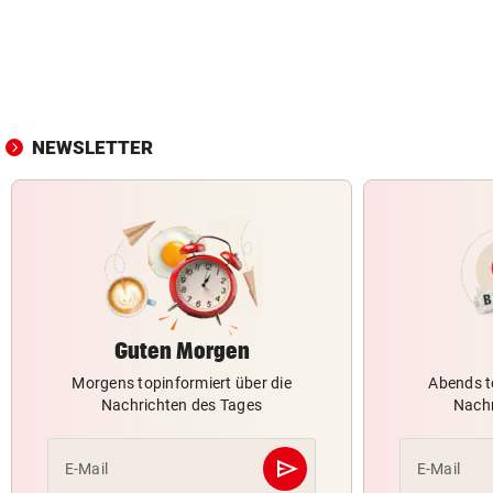
NEWSLETTER
Guten Morgen
Morgens topinformiert über die
Abends t
Nachrichten des Tages
Nachr
send
E-Mail
E-Mail
Abschicken