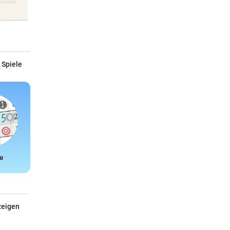
 Spiele
u
Snake
zeigen