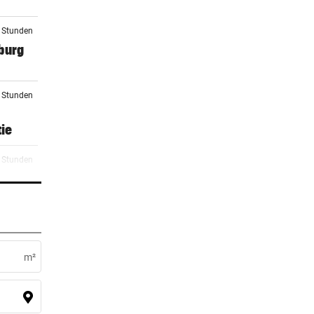
4 Stunden
burg
6 Stunden
ie
6 Stunden
sen
7 Stunden
urg
m²
3 Stunden