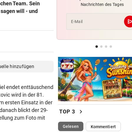
ischen Team. Sein
Nachrichten des Tages
Hochgefühle dank Comebac
sagen will - und
eines Kult-Sponsors
se
E-Mail
LIEFERING VERLIERT
Enttäuschende Zweitliga-
Rückkehr nach Grödig
2. LIGA – 2. RUNDE
Fehlstart komplett! Nächste 
uelle hinzufügen
für St. Pölten
piel endet enttäuschend
ovic wird in der 81.
 ersten Einsatz in der
anach blickt der 29-
chevron_right
TOP 3
ellung zum Foto mit
(ausgewählt)
Gelesen
Kommentiert