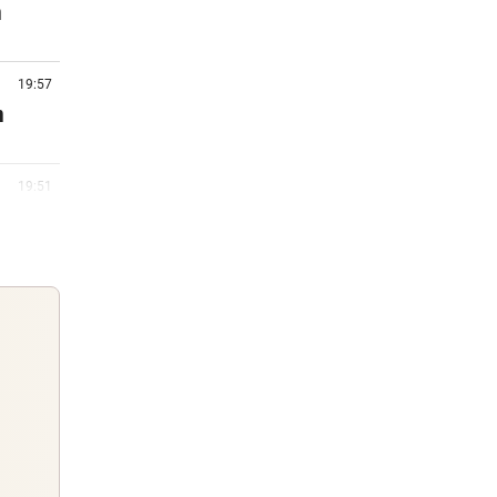
n
19:57
n
19:51
Fans
19:22
rby
18:45
Guten Morgen
Morgens topinformiert über die
18:30