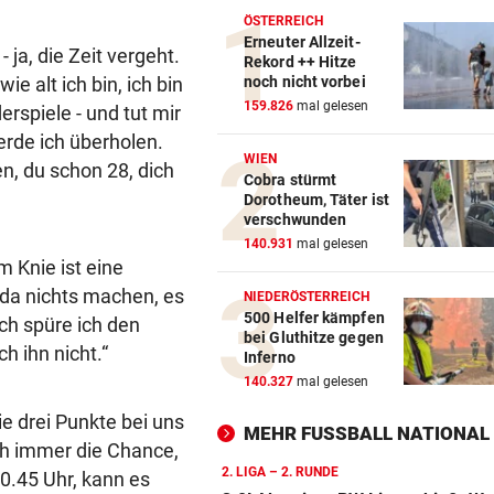
ÖSTERREICH
Erneuter Allzeit-
 ja, die Zeit vergeht.
Rekord ++ Hitze
ie alt ich bin, ich bin
noch nicht vorbei
159.826
mal gelesen
erspiele - und tut mir
erde ich überholen.
WIEN
n, du schon 28, dich
Cobra stürmt
Dorotheum, Täter ist
verschwunden
140.931
mal gelesen
m Knie ist eine
da nichts machen, es
NIEDERÖSTERREICH
500 Helfer kämpfen
ch spüre ich den
bei Gluthitze gegen
h ihn nicht.“
Inferno
140.327
mal gelesen
ie drei Punkte bei uns
MEHR FUSSBALL NATIONAL
h immer die Chance,
2. LIGA – 2. RUNDE
20.45 Uhr, kann es