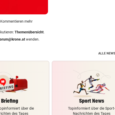
ein Kommentieren mehr
skutieren:
Themenübersicht
.
forum@krone.at
wenden.
ALLE NEWS
Briefing
Sport News
opinformiert über die
Topinformiert über die Sport
ichten des Tages
Nachrichten des Tages