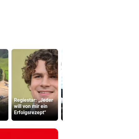
Regiestar: „Jeder
Diese drei Länder
Sager wirkt
will von mir ein
schlossen Militär-
Mütter-Auf
Erfolgsrezept“
Bündnis
gegen Kanz