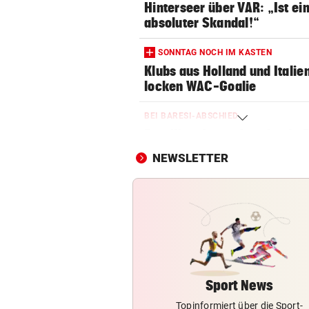
Hinterseer über VAR: „Ist ei
absoluter Skandal!“
SONNTAG NOCH IM KASTEN
Klubs aus Holland und Italie
locken WAC-Goalie
BEI BARESI-ABSCHIED
Brasilien-Legende schockt 
mit Mallet-Finger
NEWSLETTER
LÄNDLE-KICKER SIEGEN
3:1 nach 0:1! Altach dreht De
gegen WSG Tirol
NACH WIEN AUF MYKONOS
Luxus am Meer! Sabalenka
gewährt private Einblicke
Sport News
Topinformiert über die Sport-
FUSSBALL-FANS FEIERN