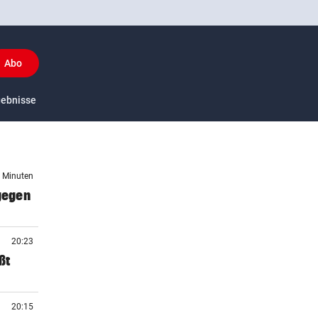
Abo
y
gebnisse
US-Sport
4 Minuten
 gegen
20:23
ßt
20:15