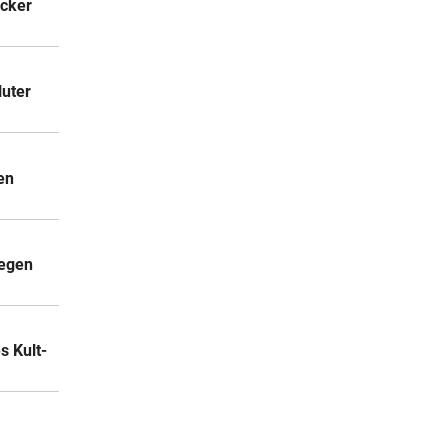
acker
luter
en
gegen
 Kult-