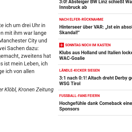
3:0! Absteiger BW Linz schießt W
Innsbruck ab
NACH ELFER-RÜCKNAHME
e ich um drei Uhr in
Hinterseer über VAR: „Ist ein abso
n mit ihm war lange
Skandal!“
 Manchester City und
SONNTAG NOCH IM KASTEN
Zwei Sachen dazu:
Klubs aus Holland und Italien lock
 gemacht, zweitens hat
WAC-Goalie
 ist mein Leben, ich
e ich von allen
LÄNDLE-KICKER SIEGEN
3:1 nach 0:1! Altach dreht Derby 
WSG Tirol
er Klöbl, Kronen Zeitung
FUSSBALL-FANS FEIERN
Hochgefühle dank Comeback eines
Sponsors