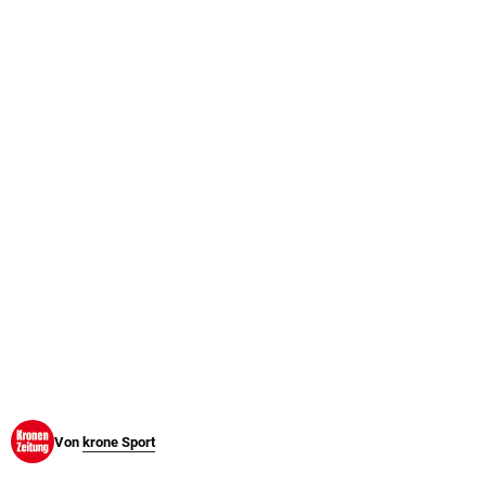
© Krone Multimedia GmbH & Co KG 2026
Muthgasse 2, 1190 Wien
Von
krone Sport