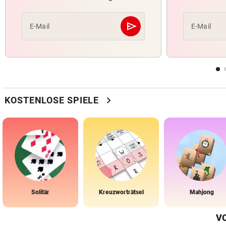
send
E-Mail
E-Mail
Abschicken
chevron_right
KOSTENLOSE SPIELE
Solitär
Kreuzworträtsel
Mahjong
V