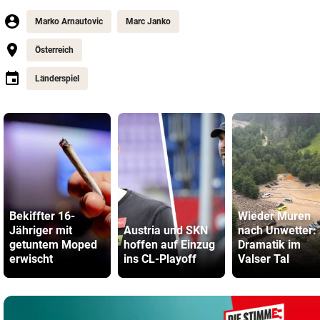
Marko Arnautovic
Marc Janko
Österreich
Länderspiel
Bekiffter 16-
Wieder Muren
Jähriger mit
Austria und SKN
nach Unwetter:
getuntem Moped
hoffen auf Einzug
Dramatik im
erwischt
ins CL-Playoff
Valser Tal