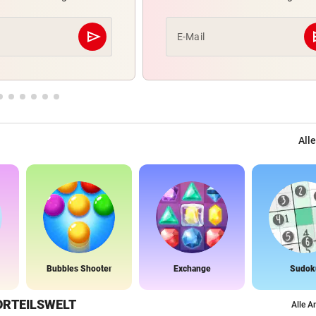
send
s
E-Mail
Abschicken
Alle
Bubbles Shooter
Exchange
Sudok
ORTEILSWELT
Alle A