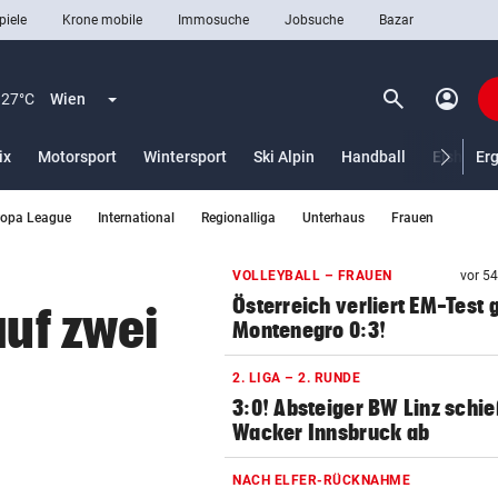
piele
Krone mobile
Immosuche
Jobsuche
Bazar
search
account_circle
Menü aufklappen
Suchen
27°C
Wien
ix
Motorsport
Wintersport
Ski Alpin
Handball
Eishocke
Er
ropa League
International
Regionalliga
Unterhaus
Frauen
len
VOLLEYBALL – FRAUEN
vor 5
Österreich verliert EM-Test
auf zwei
Montenegro 0:3!
2. LIGA – 2. RUNDE
3:0! Absteiger BW Linz schie
Wacker Innsbruck ab
NACH ELFER-RÜCKNAHME