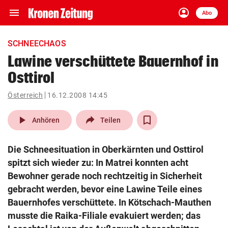
menu
account_circle
Navigation
Anmelden
Abo
close
Schließen
ein-/ausklappen
SCHNEECHAOS
Abonnieren
Lawine verschüttete Bauernhof in
Osttirol
account_circle
arrow_right
Anmelden
Österreich
16.12.2008 14:45
pin_drop
arrow_right
Bundesland auswäh
Wien
play_arrow
Anhören
Teilen
bookmark
Merkliste
Die Schneesituation in Oberkärnten und Osttirol
spitzt sich wieder zu: In Matrei konnten acht
Suchbegriff
Bewohner gerade noch rechtzeitig in Sicherheit
search
eingeben
gebracht werden, bevor eine Lawine Teile eines
Bauernhofes verschüttete. In Kötschach-Mauthen
musste die Raika-Filiale evakuiert werden; das