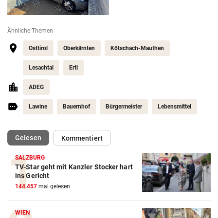
Ähnliche Themen
Osttirol
Oberkärnten
Kötschach-Mauthen
Lesachtal
Ertl
ADEG
Lawine
Bauernhof
Bürgermeister
Lebensmittel
(ausgewählt)
Gelesen
Kommentiert
SALZBURG
TV-Star geht mit Kanzler Stocker hart
ins Gericht
144.457
mal gelesen
WIEN