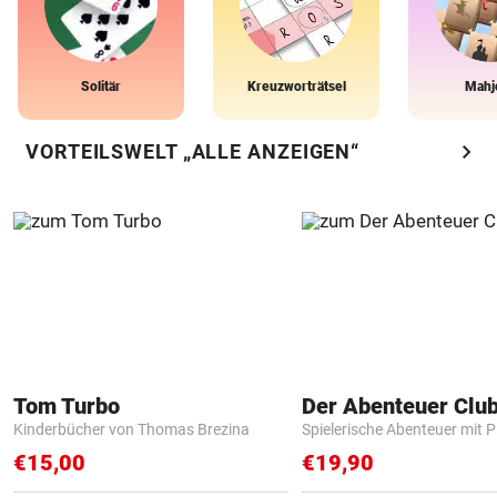
Solitär
Kreuzworträtsel
Mahj
chevron_right
VORTEILSWELT „ALLE ANZEIGEN“
Tom Turbo
Der Abenteuer Clu
Kinderbücher von Thomas Brezina
Spielerische Abenteuer mit P
€15,00
€19,90