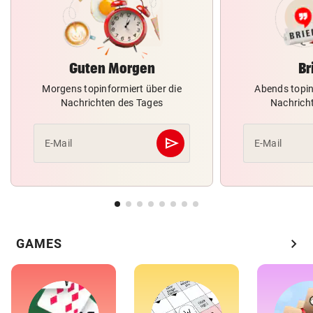
Guten Morgen
Br
Morgens topinformiert über die
Abends topin
Nachrichten des Tages
Nachrich
send
E-Mail
E-Mail
Abschicken
chevron_right
GAMES