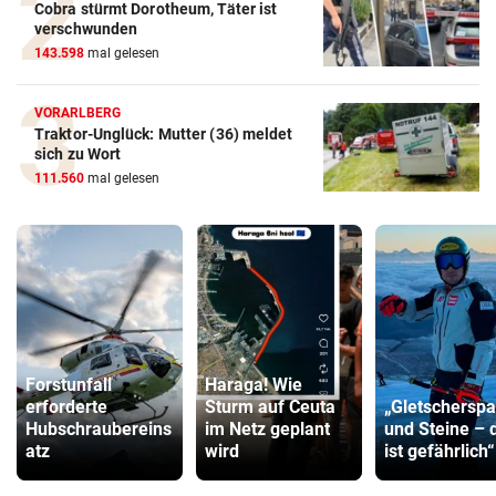
Cobra stürmt Dorotheum, Täter ist
verschwunden
143.598
mal gelesen
VORARLBERG
Traktor-Unglück: Mutter (36) meldet
sich zu Wort
111.560
mal gelesen
Forstunfall
Haraga! Wie
erforderte
Sturm auf Ceuta
„Gletscherspa
Hubschraubereins
im Netz geplant
und Steine – 
atz
wird
ist gefährlich“