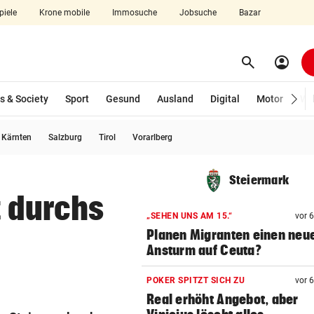
piele
Krone mobile
Immosuche
Jobsuche
Bazar
search
account_circle
Menü aufklappen
Suchen
s & Society
Sport
Gesund
Ausland
Digital
Motor
Wir
usgewählt)
Kärnten
Salzburg
Tirol
Vorarlberg
len
Steiermark
t durchs
„SEHEN UNS AM 15.“
vor 
Planen Migranten einen neu
Ansturm auf Ceuta?
POKER SPITZT SICH ZU
vor 
Real erhöht Angebot, aber