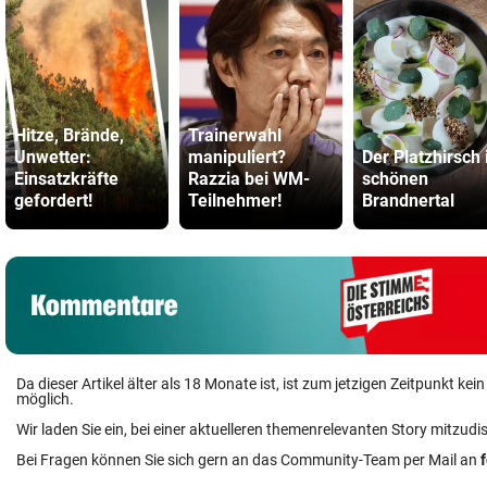
Hitze, Brände,
Trainerwahl
Unwetter:
manipuliert?
Der Platzhirsch
Einsatzkräfte
Razzia bei WM-
schönen
gefordert!
Teilnehmer!
Brandnertal
Da dieser Artikel älter als 18 Monate ist, ist zum jetzigen Zeitpunkt k
möglich.
Wir laden Sie ein, bei einer aktuelleren themenrelevanten Story mitzudi
Bei Fragen können Sie sich gern an das Community-Team per Mail an