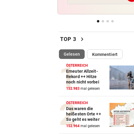
Banderas: „Im Hinterkopf, d
man sterben wird“
„KLEINER KOMPROMISS“
vor ein
Sonntagsöffnung: NEOS ford
chevron_right
einheitliche Regeln
TOP 3
KONSEQUENZEN GEFORDERT
vor ein
(ausgewählt)
Gelesen
Kommentiert
Trainerwahl manipuliert? Ra
bei WM-Teilnehmer!
ÖSTERREICH
Erneuter Allzeit-
Rekord ++ Hitze
ERMITTLUNGEN IN NÖ
vor ein
noch nicht vorbei
Mordalarm: 18-Jähriger ersc
152.983
mal gelesen
Internetfreund
ÖSTERREICH
Das waren die
heißesten Orte ++
So geht es weiter
152.964
mal gelesen