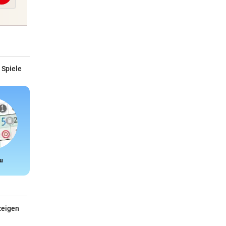
 Spiele
u
Snake
zeigen