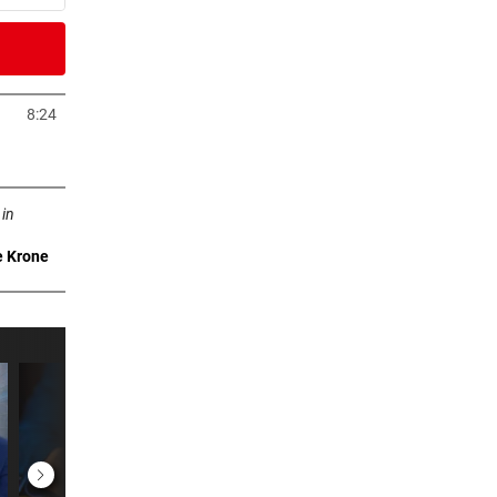
4 Minuten
 die
8:24
neuem Tab öffnen
4 Minuten
n neuem Tab öffnen
ich
 in
e Krone
4 Minuten
 das
7 Minuten
rte
0 Minuten