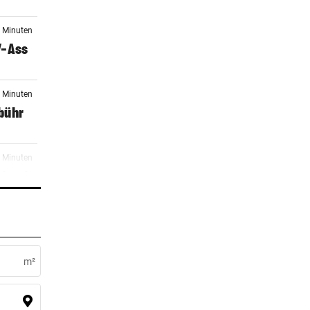
9 Minuten
V-Ass
3 Minuten
ebühr
8 Minuten
 Jagd
3 Minuten
Wende
m²
3 Minuten
n,