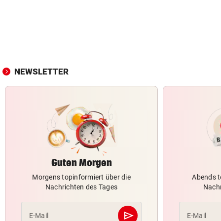
NEWSLETTER
Guten Morgen
Morgens topinformiert über die
Abends t
Nachrichten des Tages
Nachr
send
E-Mail
E-Mail
Abschicken