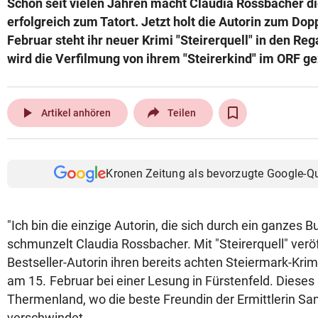
Schon seit vielen Jahren macht Claudia Rossbacher d
© Krone Multimedia GmbH & Co KG 2026
erfolgreich zum Tatort. Jetzt holt die Autorin zum Dop
Muthgasse 2, 1190 Wien
Februar steht ihr neuer Krimi "Steirerquell" in den R
wird die Verfilmung von ihrem "Steirerkind" im ORF ge
play_arrow
Artikel anhören
Teilen
Kronen Zeitung als bevorzugte Google-Q
"Ich bin die einzige Autorin, die sich durch ein ganzes 
schmunzelt Claudia Rossbacher. Mit "Steirerquell" veröf
Bestseller-Autorin ihren bereits achten Steiermark-Krimi
am 15. Februar bei einer Lesung in Fürstenfeld. Dieses
Thermenland, wo die beste Freundin der Ermittlerin Sa
verschwindet.