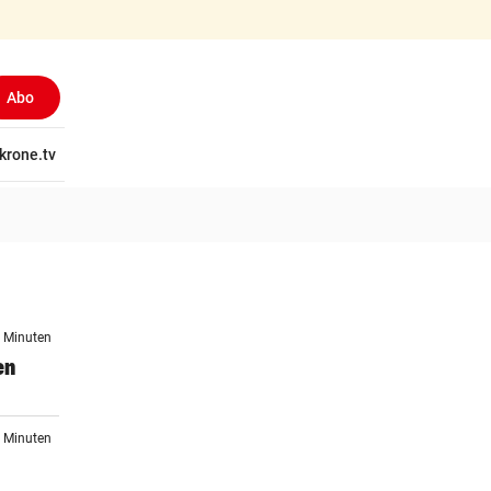
Abo
tschaft
krone.tv
Wissen
Gericht
Kolumnen
Freizeit
Reise
Ti
6 Minuten
en
6 Minuten