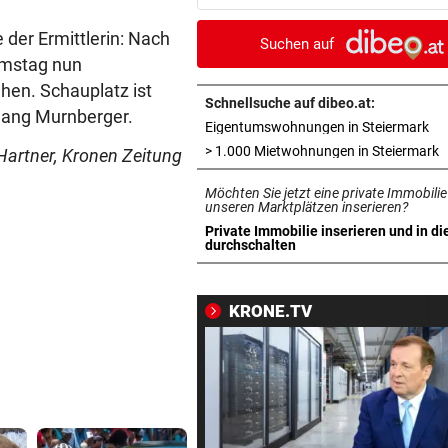
gemeinsam schwitzen
 der Ermittlerin: Nach
Suchen auf
BERGTOUR IN AFRIKA
vor 2
Samstag nun
Leonies großer Gipfelsieg für
hen. Schauplatz ist
Menschlichkeit
Schnellsuche auf dibeo.at:
fgang Murnberger.
in 
Eigentumswohnungen in Steiermark
ÄGYPTEN-REISEREPORTAGE
vor 2
i
> 1.000 Mietwohnungen in Steiermark
Hartner, Kronen Zeitung
Wo Sie Tutanchamun persönl
Möchten Sie jetzt eine private Immobilie
„treffen“ können
unseren Marktplätzen inserieren?
Private Immobilie inserieren und in di
WARUM MAN MITMACHT
vor 2
in neuem Tab öffnen
durchschalten
Gähnen ist ansteckend – und
ganz ohne Viren!
KRONE.TV
NACH OPENAI, ANTHROPIC
vor 2
Kontrollverlust: Meta-KI füh
Cyberangriff aus!
AUF SCHUTZWEG ERFASST
vor 3