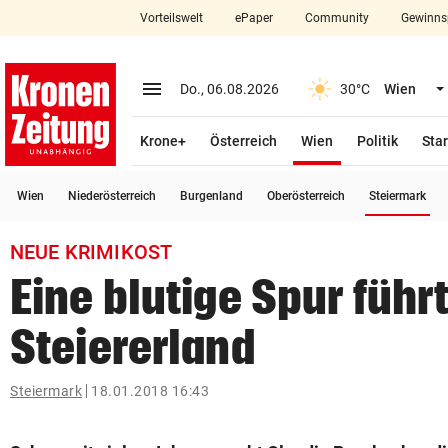
Vorteilswelt
ePaper
Community
Gewinns
close
Schließen
menu
Menü aufklappen
Do., 06.08.2026
30°C
Wien
Abonnieren
(ausgewählt)
Krone+
Österreich
Wien
Politik
Star
account_circle
arrow_right
Anmelden
(a
Wien
Niederösterreich
Burgenland
Oberösterreich
Steiermark
pin_drop
arrow_right
Bundesland auswäh
Wien
NEUE KRIMIKOST
bookmark
Merkliste
Eine blutige Spur führ
Steiererland
Suchbegriff
search
eingeben
Steiermark
18.01.2018 16:43