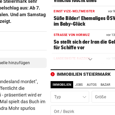
Vinicius löscht alles
ie Steiermark sehr
pelschlag aus: Ab 7.
EINST VIZE-WELTMEISTER
vor 
egalen. Und am Samstag
Süße Bilder! Ehemaliges ÖS
zeigt.
im Baby-Glück
STRASSE VON HORMUZ
vor 1
So stellt sich der Iran die G
für Schiffe vor
LANDESWEITE RAZZIEN
vor 1
uelle hinzufügen
Taiwan kämpft gegen Chinas
auf Top-Techniker
IMMOBILIEN STEIERMARK
Bundesland mordet",
ASIA-PLÄNE STOCKEN
vor 2
IMMOBILIEN
JOBS
AUTOS
BAZAR
fentlicht die
Doch noch überraschende 
um Kult-Wirtshaus?
 - präsentiert wird er
Typ
 Mal spielt das Buch im
FOLGE VON DONNERSTAG
vor 2
ndra Mohr spurlos
Sesseltag: Gemeinsam sitze