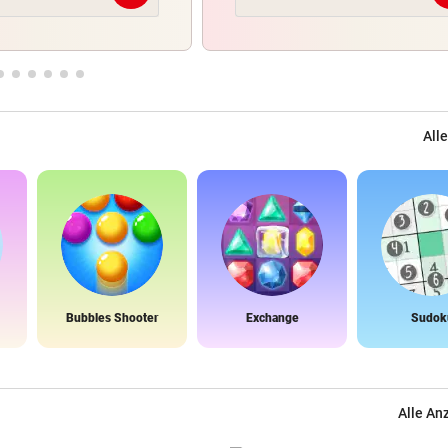
Alle
Bubbles Shooter
Exchange
Sudok
Alle An