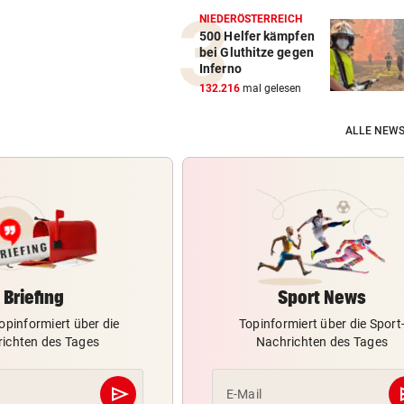
NIEDERÖSTERREICH
500 Helfer kämpfen
bei Gluthitze gegen
Inferno
132.216
mal gelesen
ALLE NEWS
Briefing
Sport News
opinformiert über die
Topinformiert über die Sport
ichten des Tages
Nachrichten des Tages
send
s
E-Mail
Abschicken